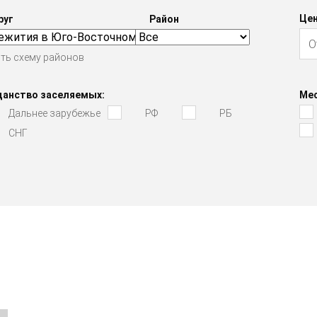
Цен
руг
Район
ть схему районов
данство заселяемых:
Мес
Дальнее зарубежье
РФ
РБ
СНГ