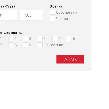
а (₽/cут)
Хозяин
Собственник
Частник
т в комнате:
1
2
3
4
5
6
7
8
9
10 и больше