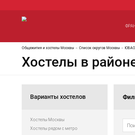
ФРА
Общежития и хостелы Москвы
Список округов Москвы
ЮВА
Хостелы в район
Варианты хостелов
Фил
Хостелы Москвы
Хостелы рядом с метро