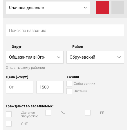
Сначала дешевле
Округ
Район
Общежития в Юго-
Обручевский
Открыть схему районов
Западном АО
Цена (₽/cут)
Хозяин
Собственник
Частник
Гражданство заселяемых:
Дальнее
РФ
РБ
зарубежье
СНГ