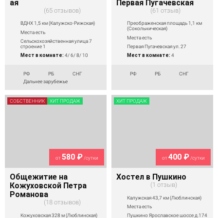
ая
Первая Пугачевская
65 отзывов
61 отзыв
ВДНХ 1,5 км (Калужско-Рижская)
Преображенская площадь 1,1 км
(Сокольническая)
Места есть
Места есть
Сельскохозяйственная улица 7
строение 1
Первая Пугачевская ул. 27
Мест в комнате:
4/ 6/ 8/ 10
Мест в комнате:
4
РФ
РБ
СНГ
РФ
РБ
СНГ
Дальнее зарубежье
СОБСТВЕННИК
ХИТ ПРОДАЖ
ХИТ ПРОДАЖ
580 ₽
400 ₽
от
/сутки
от
/сутки
Общежитие на
Хостел в Пушкино
Кожуховской Петра
1 отзыв
Романова
Калужская 43,7 км (Люблинская)
18 отзывов
Места есть
Кожуховская 328 м (Люблинская)
Пушкино Ярославское шоссе д.174