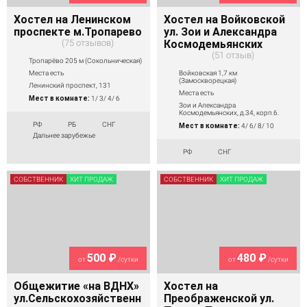
Хостел на Ленинском
Хостел на Войковской
проспекте м.Тропарево
ул. Зои и Александра
75 отзывов
Космодемьянских
51 отзыв
Тропарёво 205 м (Сокольническая)
Войковская 1,7 км
Места есть
(Замоскворецкая)
Ленинский проспект, 131
Места есть
Мест в комнате:
1/ 3/ 4/ 6
Зои и Александра
Космодемьянских, д.34, корп.6.
РФ
РБ
СНГ
Мест в комнате:
4/ 6/ 8/ 10
Дальнее зарубежье
РФ
СНГ
СОБСТВЕННИК
ХИТ ПРОДАЖ
СОБСТВЕННИК
ХИТ ПРОДАЖ
500 ₽
480 ₽
от
/сутки
от
/сутки
Общежитие «на ВДНХ»
Хостел на
ул.Сельскохозяйственн
Преображенской ул.