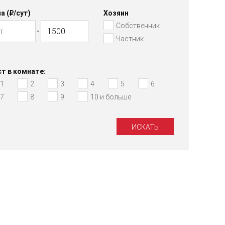
а (₽/cут)
Хозяин
Собственник
Частник
т в комнате:
1
2
3
4
5
6
7
8
9
10 и больше