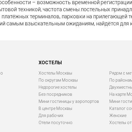
особенности – возможность временной регистрации 
ытовой техникой, частота смены постельных принадл
ие платёжных терминалов, парковки на прилегающей 
ий самым взыскательным ожиданиям, найдётся для 
ХОСТЕЛЫ
ро
Хостелы Москвы
Рядом с ме
По округам Москвы
По района
Недорогие хостелы
Двухместн
Без посредников
На карте М
Мини гостиницы у аэропортов
Мини гости
В центре Москвы
Каталог со
Для рабочих
Женские
Отели посуточно
Хостелы от 