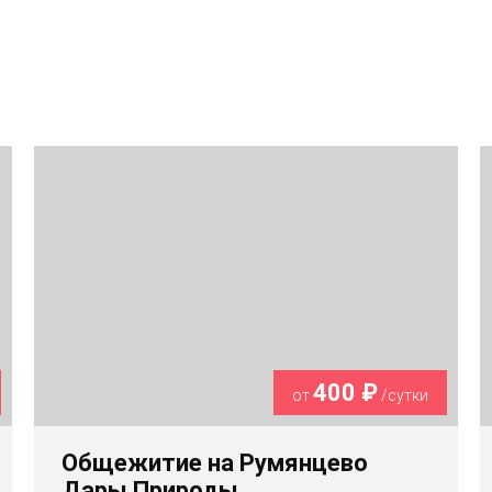
400 ₽
от
/сутки
Общежитие на Румянцево
Дары Природы