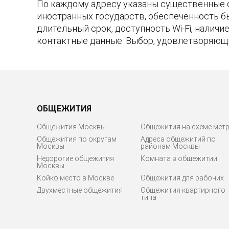
По каждому адресу указаны существенные 
иностранных государств, обеспеченность б
длительный срок, доступность Wi-Fi, налич
контактные данные. Выбор, удовлетворяющ
ОБЩЕЖИТИЯ
Общежития Москвы
Общежития на схеме мет
Общежития по округам
Адреса общежитий по
Москвы
районам Москвы
Недорогие общежития
Комната в общежитии
Москвы
Койко место в Москве
Общежития для рабочих
Двухместные общежития
Общежития квартирного
типа