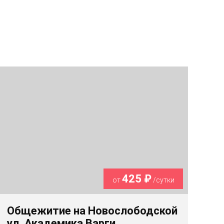
425 ₽
от
/сутки
Общежитие на Новослободской
ул. Академика Варги