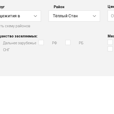
Цен
руг
Район
щежития в
Тёплый Стан
ть схему районов
о-Западном АО
данство заселяемых:
Мес
Дальнее зарубежье
РФ
РБ
СНГ