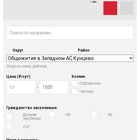
Округ
Район
Открыть схему районов
Цена (₽/cут)
Хозяин
Собственник
Частник
Гражданство заселяемых:
Дальнее
РФ
РБ
зарубежье
СНГ
Мест в комнате: