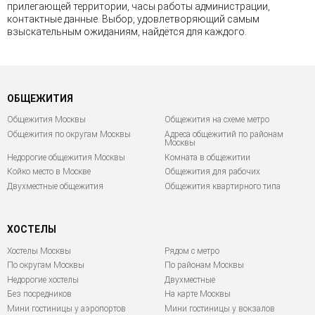
прилегающей территории, часы работы администрации,
контактные данные. Выбор, удовлетворяющий самым
взыскательным ожиданиям, найдётся для каждого.
ОБЩЕЖИТИЯ
Общежития Москвы
Общежития на схеме метро
Общежития по округам Москвы
Адреса общежитий по районам
Москвы
Недорогие общежития Москвы
Комната в общежитии
Койко место в Москве
Общежития для рабочих
Двухместные общежития
Общежития квартирного типа
ХОСТЕЛЫ
Хостелы Москвы
Рядом с метро
По округам Москвы
По районам Москвы
Недорогие хостелы
Двухместные
Без посредников
На карте Москвы
Мини гостиницы у аэропортов
Мини гостиницы у вокзалов