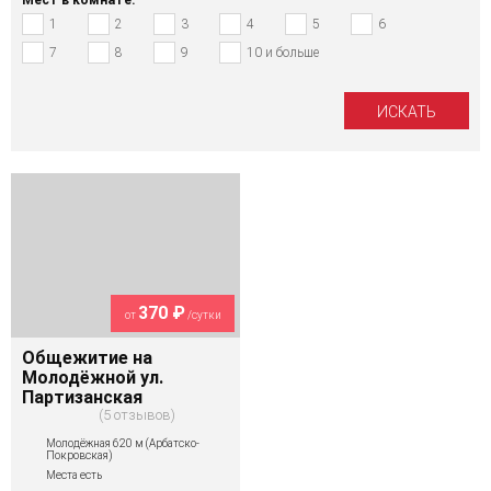
1
2
3
4
5
6
7
8
9
10 и больше
370 ₽
от
/сутки
Общежитие на
Молодёжной ул.
Партизанская
5 отзывов
Молодёжная 620 м (Арбатско-
Покровская)
Места есть