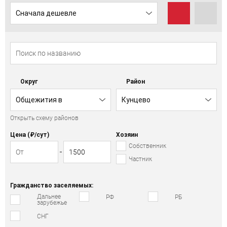
Сначала дешевле
Округ
Район
Общежития в
Кунцево
Открыть схему районов
Западном АО
Цена (₽/cут)
Хозяин
Собственник
Частник
Гражданство заселяемых:
Дальнее
РФ
РБ
зарубежье
СНГ