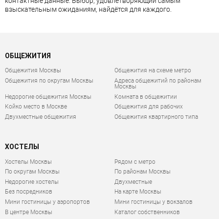
контактные данные. Выбор, удовлетворяющий самым
взыскательным ожиданиям, найдётся для каждого.
ОБЩЕЖИТИЯ
Общежития Москвы
Общежития на схеме метро
Общежития по округам Москвы
Адреса общежитий по районам
Москвы
Недорогие общежития Москвы
Комната в общежитии
Койко место в Москве
Общежития для рабочих
Двухместные общежития
Общежития квартирного типа
ХОСТЕЛЫ
Хостелы Москвы
Рядом с метро
По округам Москвы
По районам Москвы
Недорогие хостелы
Двухместные
Без посредников
На карте Москвы
Мини гостиницы у аэропортов
Мини гостиницы у вокзалов
В центре Москвы
Каталог собственников