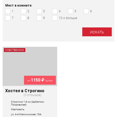
Мест в комнате:
1
2
3
4
5
6
7
8
9
10 и больше
СОБСТВЕННИК
1150 ₽
от
/сутки
Хостел в Строгино
0 отзывов
Строгино 1,6 км (Арбатско-
Покровская)
Места есть
ул. 4-я Мякининская, 16А