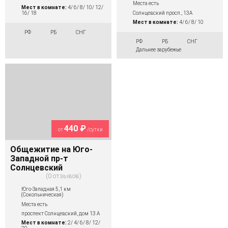
Места есть
Мест в комнате:
4/ 6/ 8/ 10/ 12/
16/ 18
Солнцевский просп., 13А
Мест в комнате:
4/ 6/ 8/ 10
РФ
РБ
СНГ
РФ
РБ
СНГ
Дальнее зарубежье
440 ₽
от
/сутки
Общежитие на Юго-
Западной пр-т
Солнцевский
0 отзывов
Юго-Западная 5,1 км
(Сокольническая)
Места есть
проспект Солнцевский, дом 13 А
Мест в комнате:
2/ 4/ 6/ 8/ 12/