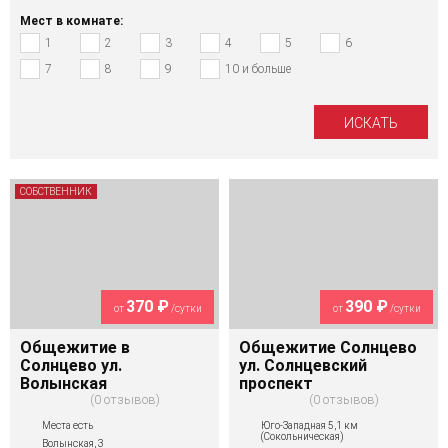
Мест в комнате:
1
2
3
4
5
6
7
8
9
10 и больше
СОБСТВЕННИК
370 ₽
390 ₽
от
/сутки
от
/сутки
Общежитие в
Общежитие Солнцево
Солнцево ул.
ул. Солнцевский
Волынская
проспект
0 отзывов
0 отзывов
Места есть
Юго-Западная 5,1 км
(Сокольническая)
Волынская, 3