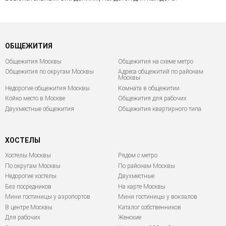
ОБЩЕЖИТИЯ
Общежития Москвы
Общежития на схеме метро
Общежития по округам Москвы
Адреса общежитий по районам
Москвы
Недорогие общежития Москвы
Комната в общежитии
Койко место в Москве
Общежития для рабочих
Двухместные общежития
Общежития квартирного типа
ХОСТЕЛЫ
Хостелы Москвы
Рядом с метро
По округам Москвы
По районам Москвы
Недорогие хостелы
Двухместные
Без посредников
На карте Москвы
Мини гостиницы у аэропортов
Мини гостиницы у вокзалов
В центре Москвы
Каталог собственников
Для рабочих
Женские