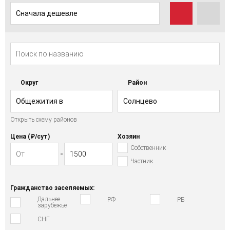
Сначала дешевле
Округ
Район
Общежития в
Солнцево
Открыть схему районов
Западном АО
Цена (₽/cут)
Хозяин
Собственник
Частник
Гражданство заселяемых:
Дальнее
РФ
РБ
зарубежье
СНГ