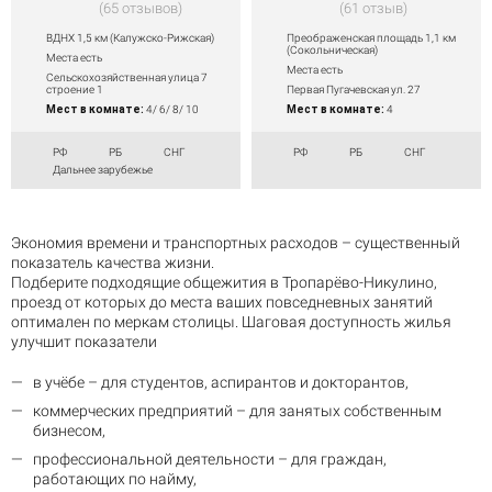
65 отзывов
61 отзыв
ВДНХ 1,5 км (Калужско-Рижская)
Преображенская площадь 1,1 км
(Сокольническая)
Места есть
Места есть
Сельскохозяйственная улица 7
строение 1
Первая Пугачевская ул. 27
Мест в комнате:
4/ 6/ 8/ 10
Мест в комнате:
4
РФ
РБ
СНГ
РФ
РБ
СНГ
Дальнее зарубежье
Экономия времени и транспортных расходов – существенный
показатель качества жизни.
Подберите подходящие общежития в Тропарёво-Никулино,
проезд от которых до места ваших повседневных занятий
оптимален по меркам столицы. Шаговая доступность жилья
улучшит показатели
в учёбе – для студентов, аспирантов и докторантов,
коммерческих предприятий – для занятых собственным
бизнесом,
профессиональной деятельности – для граждан,
работающих по найму,