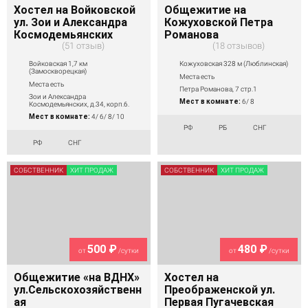
Хостел на Войковской
Общежитие на
ул. Зои и Александра
Кожуховской Петра
Космодемьянских
Романова
51 отзыв
18 отзывов
Войковская 1,7 км
Кожуховская 328 м (Люблинская)
(Замоскворецкая)
Места есть
Места есть
Петра Романова, 7 стр.1
Зои и Александра
Мест в комнате:
6/ 8
Космодемьянских, д.34, корп.6.
Мест в комнате:
4/ 6/ 8/ 10
РФ
РБ
СНГ
РФ
СНГ
СОБСТВЕННИК
ХИТ ПРОДАЖ
СОБСТВЕННИК
ХИТ ПРОДАЖ
500 ₽
480 ₽
от
/сутки
от
/сутки
Общежитие «на ВДНХ»
Хостел на
ул.Сельскохозяйственн
Преображенской ул.
ая
Первая Пугачевская