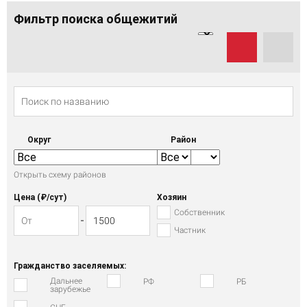
Фильтр поиска общежитий
Округ
Район
Открыть схему районов
Цена (₽/cут)
Хозяин
Собственник
Частник
Гражданство заселяемых:
Дальнее
РФ
РБ
зарубежье