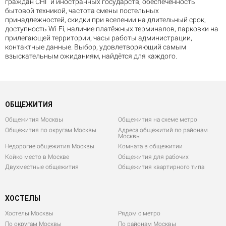
граждан СНГ и иностранных государств, обеспеченность
бытовой техникой, частота смены постельных
принадлежностей, скидки при вселении на длительный срок,
доступность Wi-Fi, наличие платёжных терминалов, парковки на
прилегающей территории, часы работы администрации,
контактные данные. Выбор, удовлетворяющий самым
взыскательным ожиданиям, найдётся для каждого.
ОБЩЕЖИТИЯ
Общежития Москвы
Общежития на схеме метро
Общежития по округам Москвы
Адреса общежитий по районам
Москвы
Недорогие общежития Москвы
Комната в общежитии
Койко место в Москве
Общежития для рабочих
Двухместные общежития
Общежития квартирного типа
ХОСТЕЛЫ
Хостелы Москвы
Рядом с метро
По округам Москвы
По районам Москвы