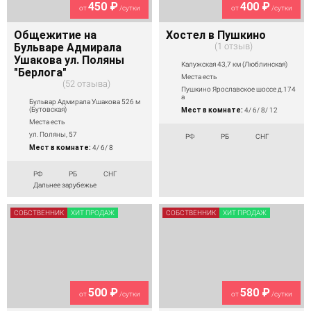
450 ₽
400 ₽
от
/сутки
от
/сутки
Общежитие на
Хостел в Пушкино
Бульваре Адмирала
1 отзыв
Ушакова ул. Поляны
Калужская 43,7 км (Люблинская)
"Берлога"
Места есть
52 отзыва
Пушкино Ярославское шоссе д.174
а
Бульвар Адмирала Ушакова 526 м
(Бутовская)
Мест в комнате:
4/ 6/ 8/ 12
Места есть
ул. Поляны, 57
РФ
РБ
СНГ
Мест в комнате:
4/ 6/ 8
РФ
РБ
СНГ
Дальнее зарубежье
СОБСТВЕННИК
ХИТ ПРОДАЖ
СОБСТВЕННИК
ХИТ ПРОДАЖ
500 ₽
580 ₽
от
/сутки
от
/сутки