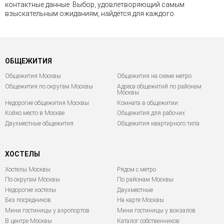
контактные данные. Выбор, удовлетворяющий самым
взыскательным ожиданиям, найдётся для каждого.
ОБЩЕЖИТИЯ
Общежития Москвы
Общежития на схеме метро
Общежития по округам Москвы
Адреса общежитий по районам
Москвы
Недорогие общежития Москвы
Комната в общежитии
Койко место в Москве
Общежития для рабочих
Двухместные общежития
Общежития квартирного типа
ХОСТЕЛЫ
Хостелы Москвы
Рядом с метро
По округам Москвы
По районам Москвы
Недорогие хостелы
Двухместные
Без посредников
На карте Москвы
Мини гостиницы у аэропортов
Мини гостиницы у вокзалов
В центре Москвы
Каталог собственников