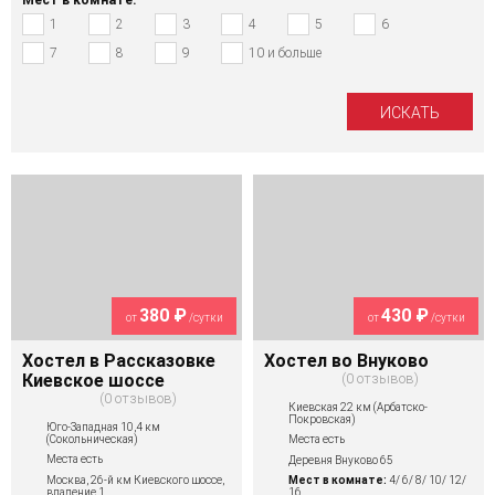
1
2
3
4
5
6
7
8
9
10 и больше
380 ₽
430 ₽
от
/сутки
от
/сутки
Хостел в Рассказовке
Хостел во Внуково
Киевское шоссе
0 отзывов
0 отзывов
Киевская 22 км (Арбатско-
Покровская)
Юго-Западная 10,4 км
(Сокольническая)
Места есть
Места есть
Деревня Внуково 65
Москва, 26-й км Киевского шоссе,
Мест в комнате:
4/ 6/ 8/ 10/ 12/
владение 1
16