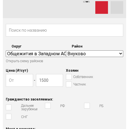
Округ
Район
Открыть схему районов
Цена (₽/cут)
Хозяин
Собственник
Частник
Гражданство заселяемых:
Дальнее
РФ
РБ
зарубежье
СНГ
Мест в комнате: