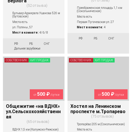
"Берлога"
61 отзыв
52 отзыва
Преображенская площадь 1,1 км
(Сокольническая)
Бульвар Адмирала Ушакова 526 м
(Бутовская)
Места есть
Места есть
Первая Пугачевская ул. 27
ул. Поляны, 57
Мест в комнате:
4
Мест в комнате:
4/ 6/ 8
РФ
РБ
СНГ
РФ
РБ
СНГ
Дальнее зарубежье
СОБСТВЕННИК
ХИТ ПРОДАЖ
СОБСТВЕННИК
ХИТ ПРОДАЖ
500 ₽
500 ₽
от
/сутки
от
/сутки
Общежитие «на ВДНХ»
Хостел на Ленинском
ул.Сельскохозяйственн
проспекте м.Тропарево
ая
75 отзывов
65 отзывов
Тропарёво 205 м (Сокольническая)
ВДНХ 1,5 км (Калужско-Рижская)
Места есть