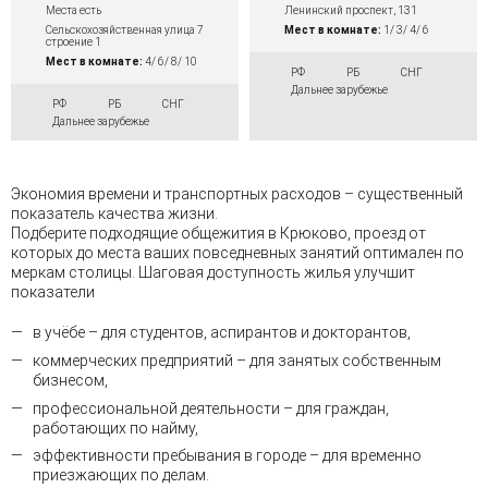
Места есть
Ленинский проспект, 131
Сельскохозяйственная улица 7
Мест в комнате:
1/ 3/ 4/ 6
строение 1
Мест в комнате:
4/ 6/ 8/ 10
РФ
РБ
СНГ
Дальнее зарубежье
РФ
РБ
СНГ
Дальнее зарубежье
Экономия времени и транспортных расходов – существенный
показатель качества жизни.
Подберите подходящие общежития в Крюково, проезд от
которых до места ваших повседневных занятий оптимален по
меркам столицы. Шаговая доступность жилья улучшит
показатели
в учёбе – для студентов, аспирантов и докторантов,
коммерческих предприятий – для занятых собственным
бизнесом,
профессиональной деятельности – для граждан,
работающих по найму,
эффективности пребывания в городе – для временно
приезжающих по делам.