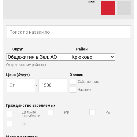
Округ
Район
Открыть схему районов
Цена (₽/cут)
Хозяин
Собственник
Частник
Гражданство заселяемых:
Дальнее
РФ
РБ
зарубежье
СНГ
Мест в комнате: