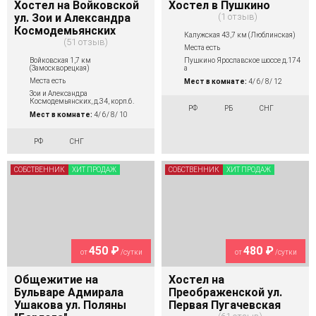
Хостел на Войковской
Хостел в Пушкино
ул. Зои и Александра
1 отзыв
Космодемьянских
Калужская 43,7 км (Люблинская)
51 отзыв
Места есть
Войковская 1,7 км
Пушкино Ярославское шоссе д.174
(Замоскворецкая)
а
Места есть
Мест в комнате:
4/ 6/ 8/ 12
Зои и Александра
Космодемьянских, д.34, корп.6.
РФ
РБ
СНГ
Мест в комнате:
4/ 6/ 8/ 10
РФ
СНГ
СОБСТВЕННИК
ХИТ ПРОДАЖ
СОБСТВЕННИК
ХИТ ПРОДАЖ
450 ₽
480 ₽
от
/сутки
от
/сутки
Общежитие на
Хостел на
Бульваре Адмирала
Преображенской ул.
Ушакова ул. Поляны
Первая Пугачевская