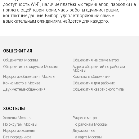
доступность Wi-Fi, наличие платёжных терминалов, парковки на
прилегающей территории, часы работы администрации,
контактные данные. Выбор, удовлетворяющий самым
взыскательным ожиданиям, найдётся для каждого.
ОБЩЕЖИТИЯ
Общежития Москвы
Общежития на схеме метро
Общежития по округам Москвы
Адреса общежитий по районам
Москвы
Недорогие общежития Москвы
Комната в общежитии
Койко место в Москве
Общежития для рабочих
Двухместные общежития
Общежития квартирного типа
ХОСТЕЛЫ
Хостелы Москвы
Рядом с метро
По округам Москвы
По районам Москвы
Недорогие хостелы
Двухместные
Без посредников
На карте Москвы