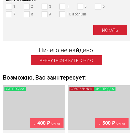
1
2
3
4
5
6
7
8
9
10 и больше
Ничего не найдено.
ВЕРНУТЬСЯ В КАТЕГОРИЮ
Возможно, Вас заинтересует:
ХИТ ПРОДАЖ
СОБСТВЕННИК
ХИТ ПРОДАЖ
400 ₽
500 ₽
от
/сутки
от
/сутки