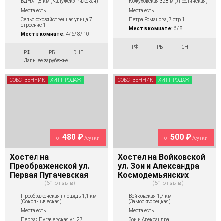
ВДНХ 1,5 км (Калужско-Рижская)
Кожуховская 328 м (Люблинская)
Места есть
Места есть
Сельскохозяйственная улица 7
Петра Романова, 7 стр.1
строение 1
Мест в комнате:
6/ 8
Мест в комнате:
4/ 6/ 8/ 10
РФ
РБ
СНГ
РФ
РБ
СНГ
Дальнее зарубежье
СОБСТВЕННИК
ХИТ ПРОДАЖ
СОБСТВЕННИК
ХИТ ПРОДАЖ
480 ₽
500 ₽
от
/сутки
от
/сутки
Хостел на
Хостел на Войковской
Преображенской ул.
ул. Зои и Александра
Первая Пугачевская
Космодемьянских
61 отзыв
51 отзыв
Преображенская площадь 1,1 км
Войковская 1,7 км
(Сокольническая)
(Замоскворецкая)
Места есть
Места есть
Первая Пугачевская ул. 27
Зои и Александра