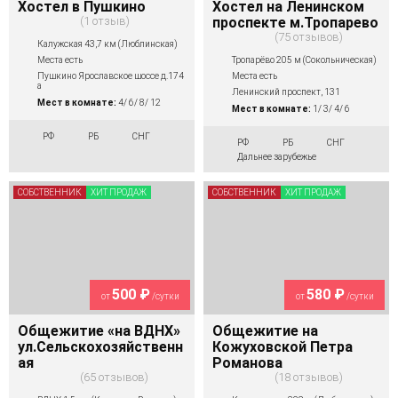
Хостел в Пушкино
Хостел на Ленинском
1 отзыв
проспекте м.Тропарево
75 отзывов
Калужская 43,7 км (Люблинская)
Тропарёво 205 м (Сокольническая)
Места есть
Места есть
Пушкино Ярославское шоссе д.174
а
Ленинский проспект, 131
Мест в комнате:
4/ 6/ 8/ 12
Мест в комнате:
1/ 3/ 4/ 6
РФ
РБ
СНГ
РФ
РБ
СНГ
Дальнее зарубежье
СОБСТВЕННИК
ХИТ ПРОДАЖ
СОБСТВЕННИК
ХИТ ПРОДАЖ
500 ₽
580 ₽
от
/сутки
от
/сутки
Общежитие «на ВДНХ»
Общежитие на
ул.Сельскохозяйственн
Кожуховской Петра
ая
Романова
65 отзывов
18 отзывов