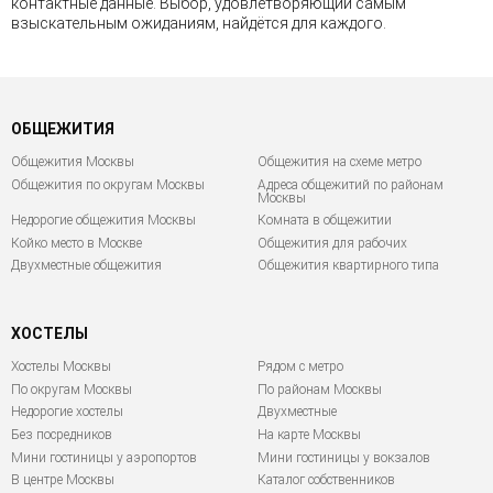
контактные данные. Выбор, удовлетворяющий самым
взыскательным ожиданиям, найдётся для каждого.
ОБЩЕЖИТИЯ
Общежития Москвы
Общежития на схеме метро
Общежития по округам Москвы
Адреса общежитий по районам
Москвы
Недорогие общежития Москвы
Комната в общежитии
Койко место в Москве
Общежития для рабочих
Двухместные общежития
Общежития квартирного типа
ХОСТЕЛЫ
Хостелы Москвы
Рядом с метро
По округам Москвы
По районам Москвы
Недорогие хостелы
Двухместные
Без посредников
На карте Москвы
Мини гостиницы у аэропортов
Мини гостиницы у вокзалов
В центре Москвы
Каталог собственников