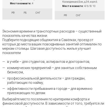
Космодемьянских, д.34, корп.6.
Мест в комнате:
4
Мест в комнате:
4/ 6/ 8/ 10
РФ
РБ
СНГ
РФ
СНГ
Экономия времени и транспортных расходов – существенный
показатель качества жизни.
Подберите подходящие общежития в Савёлках, проезд от
которых до места ваших повседневных занятий оптимален по
меркам столицы. Шаговая доступность жилья улучшит
показатели
в учёбе – для студентов, аспирантов и докторантов,
коммерческих предприятий – для занятых собственным
бизнесом,
профессиональной деятельности – для граждан,
работающих по найму,
эффективности пребывания в городе – для временно
приезжающих по делам.
Выбирайте место поселения по критериям комфорта и
финансовой доступности. В зависимости от того, требуется ли