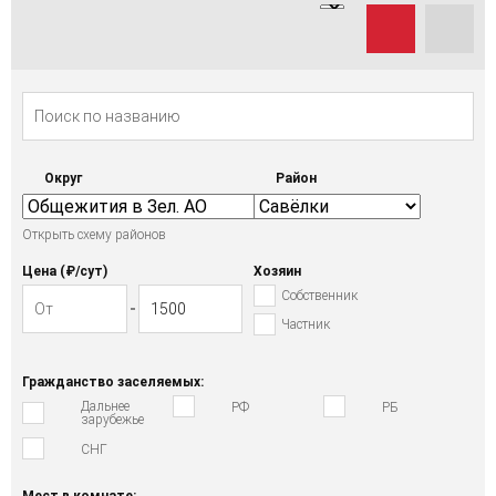
Округ
Район
Открыть схему районов
Цена (₽/cут)
Хозяин
Собственник
Частник
Гражданство заселяемых:
Дальнее
РФ
РБ
зарубежье
СНГ
Мест в комнате: