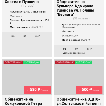
Хостел в Пушкино
Общежитие на
1 отзыв
Бульваре Адмирала
Ушакова ул. Поляны
Калужская 43,7 км (Люблинская)
"Берлога"
Места есть
52 отзыва
Пушкино Ярославское шоссе д.174
а
Бульвар Адмирала Ушакова 526 м
(Бутовская)
Мест в комнате:
4/ 6/ 8/ 12
Места есть
ул. Поляны, 57
РФ
РБ
СНГ
Мест в комнате:
4/ 6/ 8
РФ
РБ
СНГ
Дальнее зарубежье
СОБСТВЕННИК
ХИТ ПРОДАЖ
СОБСТВЕННИК
ХИТ ПРОДАЖ
580 ₽
500 ₽
от
/сутки
от
/сутки
Общежитие на
Общежитие «на ВДНХ»
Кожуховской Петра
ул.Сельскохозяйственн