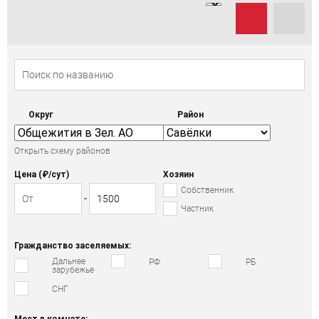
Округ
Район
Открыть схему районов
Цена (₽/cут)
Хозяин
Собственник
Частник
Гражданство заселяемых:
Дальнее
РФ
РБ
зарубежье
СНГ
Мест в комнате: