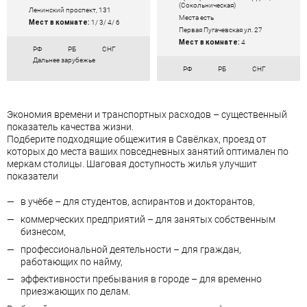
(Сокольническая)
Ленинский проспект, 131
Места есть
Мест в комнате:
1/ 3/ 4/ 6
Первая Пугачевская ул. 27
Мест в комнате:
4
РФ
РБ
СНГ
Дальнее зарубежье
РФ
РБ
СНГ
Экономия времени и транспортных расходов – существенный
показатель качества жизни.
Подберите подходящие общежития в Савёлках, проезд от
которых до места ваших повседневных занятий оптимален по
меркам столицы. Шаговая доступность жилья улучшит
показатели
в учёбе – для студентов, аспирантов и докторантов,
коммерческих предприятий – для занятых собственным
бизнесом,
профессиональной деятельности – для граждан,
работающих по найму,
эффективности пребывания в городе – для временно
приезжающих по делам.