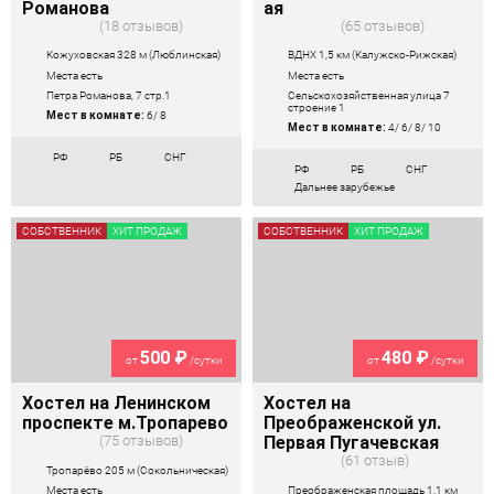
Романова
ая
18 отзывов
65 отзывов
Кожуховская 328 м (Люблинская)
ВДНХ 1,5 км (Калужско-Рижская)
Места есть
Места есть
Петра Романова, 7 стр.1
Сельскохозяйственная улица 7
строение 1
Мест в комнате:
6/ 8
Мест в комнате:
4/ 6/ 8/ 10
РФ
РБ
СНГ
РФ
РБ
СНГ
Дальнее зарубежье
СОБСТВЕННИК
ХИТ ПРОДАЖ
СОБСТВЕННИК
ХИТ ПРОДАЖ
500 ₽
480 ₽
от
/сутки
от
/сутки
Хостел на Ленинском
Хостел на
проспекте м.Тропарево
Преображенской ул.
75 отзывов
Первая Пугачевская
61 отзыв
Тропарёво 205 м (Сокольническая)
Преображенская площадь 1,1 км
Места есть