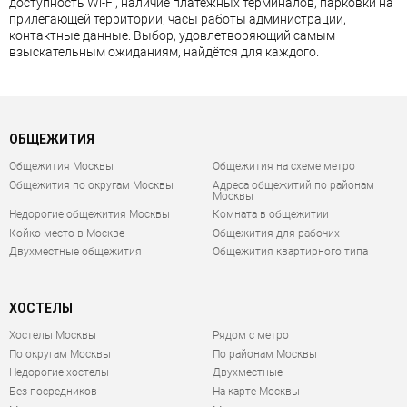
доступность Wi-Fi, наличие платёжных терминалов, парковки на
прилегающей территории, часы работы администрации,
контактные данные. Выбор, удовлетворяющий самым
взыскательным ожиданиям, найдётся для каждого.
ОБЩЕЖИТИЯ
Общежития Москвы
Общежития на схеме метро
Общежития по округам Москвы
Адреса общежитий по районам
Москвы
Недорогие общежития Москвы
Комната в общежитии
Койко место в Москве
Общежития для рабочих
Двухместные общежития
Общежития квартирного типа
ХОСТЕЛЫ
Хостелы Москвы
Рядом с метро
По округам Москвы
По районам Москвы
Недорогие хостелы
Двухместные
Без посредников
На карте Москвы