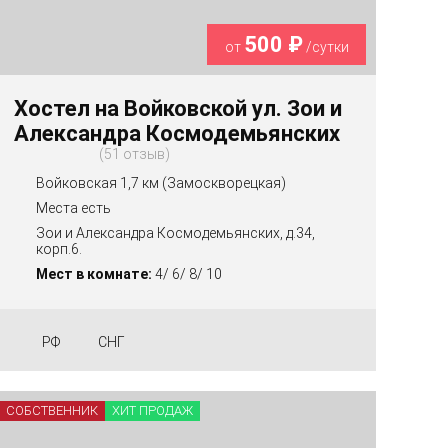
500 ₽
от
/сутки
Хостел на Войковской ул. Зои и
Александра Космодемьянских
51 отзыв
Войковская 1,7 км (Замоскворецкая)
Места есть
Зои и Александра Космодемьянских, д.34,
корп.6.
Мест в комнате:
4/ 6/ 8/ 10
РФ
СНГ
СОБСТВЕННИК
ХИТ ПРОДАЖ