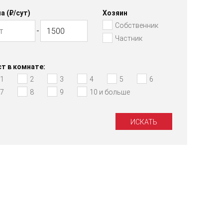
а (₽/cут)
Хозяин
Собственник
Частник
т в комнате:
1
2
3
4
5
6
7
8
9
10 и больше