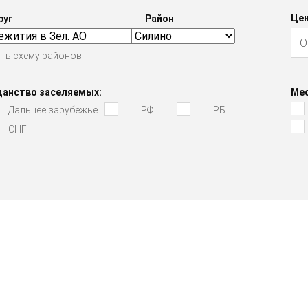
Цен
руг
Район
ть схему районов
данство заселяемых:
Мес
Дальнее зарубежье
РФ
РБ
СНГ