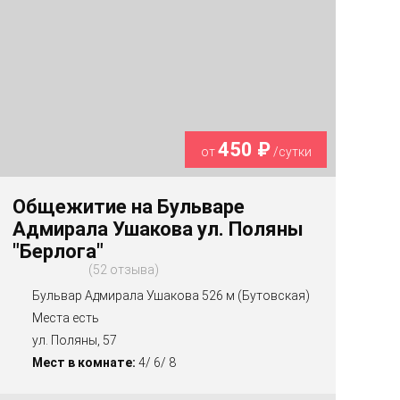
450 ₽
от
/сутки
Общежитие на Бульваре
Адмирала Ушакова ул. Поляны
"Берлога"
52 отзыва
Бульвар Адмирала Ушакова 526 м (Бутовская)
Места есть
ул. Поляны, 57
Мест в комнате:
4/ 6/ 8