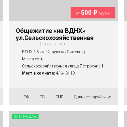
500 ₽
от
/сутки
Общежитие «на ВДНХ»
ул.Сельскохозяйственная
65 отзывов
ВДНХ 1,5 км (Калужско-Рижская)
Места есть
Сельскохозяйственная улица 7 строение 1
Мест в комнате:
4/ 6/ 8/ 10
РФ
РБ
СНГ
Дальнее зарубежье
ХИТ ПРОДАЖ