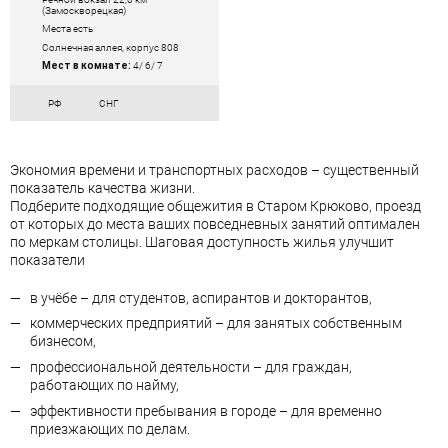
(Замоскворецкая)
Места есть
Солнечная аллея, корпус 808
Мест в комнате:
4/ 6/ 7
РФ
СНГ
Экономия времени и транспортных расходов – существенный
показатель качества жизни.
Подберите подходящие общежития в Старом Крюково, проезд
от которых до места ваших повседневных занятий оптимален
по меркам столицы. Шаговая доступность жилья улучшит
показатели
в учёбе – для студентов, аспирантов и докторантов,
коммерческих предприятий – для занятых собственным
бизнесом,
профессиональной деятельности – для граждан,
работающих по найму,
эффективности пребывания в городе – для временно
приезжающих по делам.