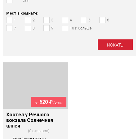
СНГ
Мест в комнате:
1
2
3
4
5
6
7
8
9
10 и больше
620 ₽
от
/сутки
Хостел у Речного
вокзала Солнечная
аллея
0 отзывов
Речной вокзал 22,6 км