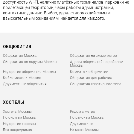
доступность Wi-Fi, наличие платёжных терминалов, парковки на
прилегающей территории, часы работы администрации,
контактные данные. Выбор, удовлетворяющий самым
взыскательным ожиданиям, найдётся для каждого.
ОБЩЕЖИТИЯ
Общежития Москвы
Общежития на схеме метро
Общежития по округам Москвы
Адреса общежитий по районам
Москвы
Недорогие общежития Москвы
Комната в общежитии
Койко место в Москве
Общежития для рабочих
Двухместные общежития
Общежития квартирного типа
ХОСТЕЛЫ
Хостелы Москвы
Рядом с метро
По округам Москвы
По районам Москвы
Недорогие хостелы
Двухместные
Без посредников
На карте Москвы