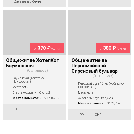
Дальнее зарубежье
370 ₽
380 ₽
от
/сутки
от
/сутки
Общежитие ХотелХот
Общежитие на
Бауманская
Первомайской
0 отзывов
Сиреневый бульвар
0 отзывов
Бауманская (Арбатско-
Покровская)
Первомайская 1,6 км (Арбатско-
Покровская)
Места есть
Места есть
Спартаковская ул., 6, стр. 2
Сиреневый бульвар, 52 а
Мест в комнате:
2/ 4/ 8/ 10/ 12
Мест в комнате:
10/ 12/ 14
РФ
РБ
СНГ
РФ
СНГ