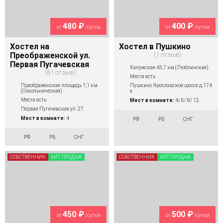
480 ₽
400 ₽
от
/сутки
от
/сутки
Хостел на
Хостел в Пушкино
Преображенской ул.
1 отзыв
Первая Пугачевская
Калужская 43,7 км (Люблинская)
61 отзыв
Места есть
Преображенская площадь 1,1 км
Пушкино Ярославское шоссе д.174
(Сокольническая)
а
Места есть
Мест в комнате:
4/ 6/ 8/ 12
Первая Пугачевская ул. 27
Мест в комнате:
4
РФ
РБ
СНГ
РФ
РБ
СНГ
СОБСТВЕННИК
ХИТ ПРОДАЖ
СОБСТВЕННИК
ХИТ ПРОДАЖ
450 ₽
500 ₽
от
/сутки
от
/сутки