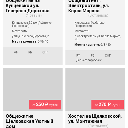
Общежитие на
Общежитие г.
Кунцевской ул.
Электросталь, ул.
Генерала Дорохова
Карла Маркса
1 отзыв
0 отзывов
Кунцевская 2,6 км (Арбатско-
Кунцевская (Арбатско-
Покровская)
Покровская)
Места есть
Места есть
улица Генерала Дорохова, 2
г. Электросталь, ул. Карла Маркса,
7Б.
Мест в комнате:
6/ 8/ 10
Мест в комнате:
6/ 8/ 10
РФ
РБ
СНГ
РФ
РБ
СНГ
Дальнее зарубежье
250 ₽
270 ₽
от
/сутки
от
/сутки
Общежитие
Хостел на Щелковской,
Щелковская Уютный
ул. Монтажная
дом
0 отзывов