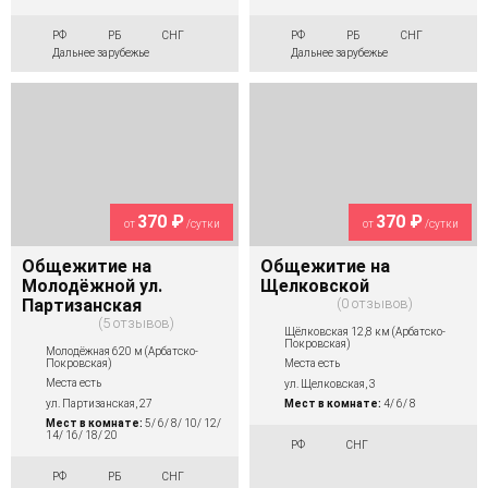
РФ
РБ
СНГ
РФ
РБ
СНГ
Дальнее зарубежье
Дальнее зарубежье
370 ₽
370 ₽
от
/сутки
от
/сутки
Общежитие на
Общежитие на
Молодёжной ул.
Щелковской
Партизанская
0 отзывов
5 отзывов
Щёлковская 12,8 км (Арбатско-
Покровская)
Молодёжная 620 м (Арбатско-
Покровская)
Места есть
Места есть
ул. Щелковская, 3
ул. Партизанская, 27
Мест в комнате:
4/ 6/ 8
Мест в комнате:
5/ 6/ 8/ 10/ 12/
14/ 16/ 18/ 20
РФ
СНГ
РФ
РБ
СНГ