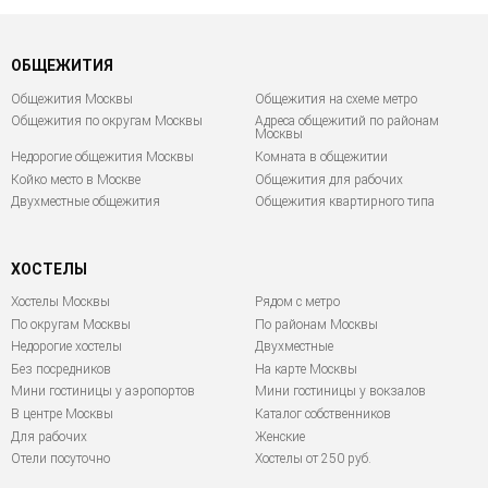
ОБЩЕЖИТИЯ
Общежития Москвы
Общежития на схеме метро
Общежития по округам Москвы
Адреса общежитий по районам
Москвы
Недорогие общежития Москвы
Комната в общежитии
Койко место в Москве
Общежития для рабочих
Двухместные общежития
Общежития квартирного типа
ХОСТЕЛЫ
Хостелы Москвы
Рядом с метро
По округам Москвы
По районам Москвы
Недорогие хостелы
Двухместные
Без посредников
На карте Москвы
Мини гостиницы у аэропортов
Мини гостиницы у вокзалов
В центре Москвы
Каталог собственников
Для рабочих
Женские
Отели посуточно
Хостелы от 250 руб.