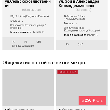
ул.Сельскохозяйственн
ул. Зои и Александра
ая
Космодемьянских
65 отзывов
51 отзыв
ВДНХ 1,5 км (Калужско-Рижская)
Войковская 1,7 км
(Замоскворецкая)
Места есть
Места есть
Сельскохозяйственная улица 7
строение 1
Зои и Александра
Космодемьянских, д.34, корп.6.
Мест в комнате:
4/ 6/ 8/ 10
Мест в комнате:
4/ 6/ 8/ 10
РФ
РБ
СНГ
РФ
СНГ
Дальнее зарубежье
Общежития на той же ветке метро:
СОБСТВЕННИК
250 ₽
от
/сутки