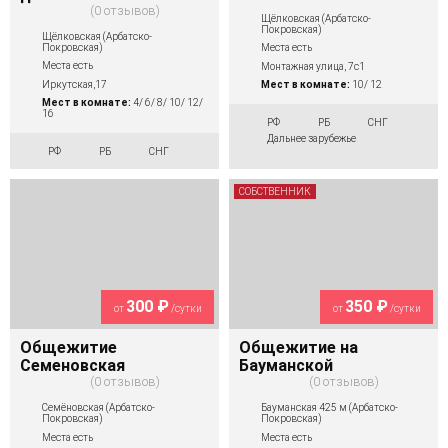
0 отзывов
Щёлковская (Арбатско-
Покровская)
Щёлковская (Арбатско-
Покровская)
Места есть
Места есть
Монтажная улица, 7с1
Иркутская,17
Мест в комнате:
10/ 12
Мест в комнате:
4/ 6/ 8/ 10/ 12/
16
РФ
РБ
СНГ
Дальнее зарубежье
РФ
РБ
СНГ
СОБСТВЕННИК
300 ₽
350 ₽
от
/сутки
от
/сутки
Общежитие
Общежитие на
Семеновская
Бауманской
0 отзывов
0 отзывов
Семёновская (Арбатско-
Бауманская 425 м (Арбатско-
Покровская)
Покровская)
Места есть
Места есть