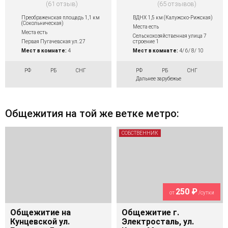
61 отзыв
65 отзывов
Преображенская площадь 1,1 км
ВДНХ 1,5 км (Калужско-Рижская)
(Сокольническая)
Места есть
Места есть
Сельскохозяйственная улица 7
Первая Пугачевская ул. 27
строение 1
Мест в комнате:
4
Мест в комнате:
4/ 6/ 8/ 10
РФ
РБ
СНГ
РФ
РБ
СНГ
Дальнее зарубежье
Общежития на той же ветке метро:
СОБСТВЕННИК
250 ₽
от
/сутки
Общежитие на
Общежитие г.
Кунцевской ул.
Электросталь, ул.