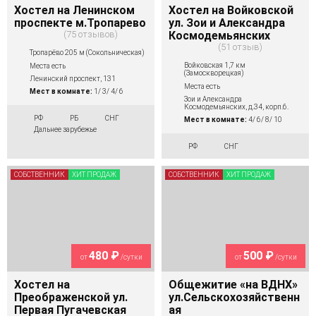
Хостел на Ленинском
Хостел на Войковской
проспекте м.Тропарево
ул. Зои и Александра
75 отзывов
Космодемьянских
51 отзыв
Тропарёво 205 м (Сокольническая)
Войковская 1,7 км
Места есть
(Замоскворецкая)
Ленинский проспект, 131
Места есть
Мест в комнате:
1/ 3/ 4/ 6
Зои и Александра
Космодемьянских, д.34, корп.6.
РФ
РБ
СНГ
Мест в комнате:
4/ 6/ 8/ 10
Дальнее зарубежье
РФ
СНГ
СОБСТВЕННИК
ХИТ ПРОДАЖ
СОБСТВЕННИК
ХИТ ПРОДАЖ
480 ₽
500 ₽
от
/сутки
от
/сутки
Хостел на
Общежитие «на ВДНХ»
Преображенской ул.
ул.Сельскохозяйственн
Первая Пугачевская
ая