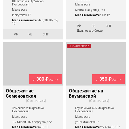
Щёлковская (Арбатско-
Покровская)
Места есть
Места есть
Монтажная улица, 7с1
Иркутская,17
Мест в комнате:
10/ 12
Мест в комнате:
4/ 6/ 8/ 10/ 12/
16
РФ
РБ
СНГ
Дальнее зарубежье
РФ
РБ
СНГ
СОБСТВЕННИК
300 ₽
350 ₽
от
/сутки
от
/сутки
Общежитие
Общежитие на
Семеновская
Бауманской
0 отзывов
0 отзывов
Семёновская (Арбатско-
Бауманская 425 м (Арбатско-
Покровская)
Покровская)
Места есть
Места есть
1-й Кирпичный переулок,4с2
ул. Бауманская,13
Мест в комнате:
6/ 8/ 10
Мест в комнате:
2/ 4/ 6/ 8/ 10/