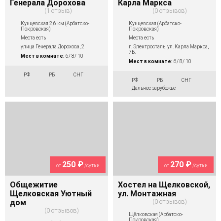
Генерала Дорохова
Карла Маркса
1 отзыв
0 отзывов
Кунцевская 2,6 км (Арбатско-
Кунцевская (Арбатско-
Покровская)
Покровская)
Места есть
Места есть
улица Генерала Дорохова, 2
г. Электросталь, ул. Карла Маркса,
7Б.
Мест в комнате:
6/ 8/ 10
Мест в комнате:
6/ 8/ 10
РФ
РБ
СНГ
РФ
РБ
СНГ
Дальнее зарубежье
250 ₽
270 ₽
от
/сутки
от
/сутки
Общежитие
Хостел на Щелковской,
Щелковская Уютный
ул. Монтажная
дом
0 отзывов
0 отзывов
Щёлковская (Арбатско-
Покровская)