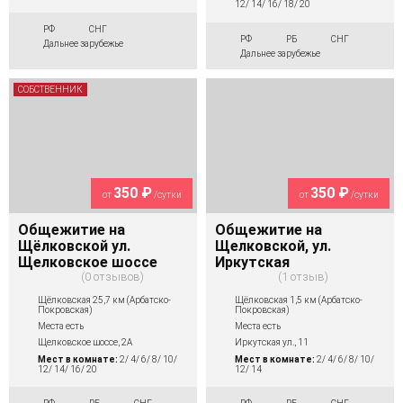
12/ 14/ 16/ 18/ 20
РФ
СНГ
РФ
РБ
СНГ
Дальнее зарубежье
Дальнее зарубежье
СОБСТВЕННИК
350 ₽
350 ₽
от
/сутки
от
/сутки
Общежитие на
Общежитие на
Щёлковской ул.
Щелковской, ул.
Щелковское шоссе
Иркутская
0 отзывов
1 отзыв
Щёлковская 25,7 км (Арбатско-
Щёлковская 1,5 км (Арбатско-
Покровская)
Покровская)
Места есть
Места есть
Щелковское шоссе, 2А
Иркутская ул., 11
Мест в комнате:
2/ 4/ 6/ 8/ 10/
Мест в комнате:
2/ 4/ 6/ 8/ 10/
12/ 14/ 16/ 20
12/ 14