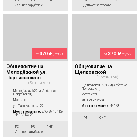
РФ
РБ
СНГ
РФ
РБ
СНГ
Дальнее зарубежье
Дальнее зарубежье
370 ₽
370 ₽
от
/сутки
от
/сутки
Общежитие на
Общежитие на
Молодёжной ул.
Щелковской
Партизанская
0 отзывов
5 отзывов
Щёлковская 12,8 км (Арбатско-
Покровская)
Молодёжная 620 м (Арбатско-
Покровская)
Места есть
Места есть
ул. Щелковская, 3
ул. Партизанская, 27
Мест в комнате:
4/ 6/ 8
Мест в комнате:
5/ 6/ 8/ 10/ 12/
14/ 16/ 18/ 20
РФ
СНГ
РФ
РБ
СНГ
Дальнее зарубежье