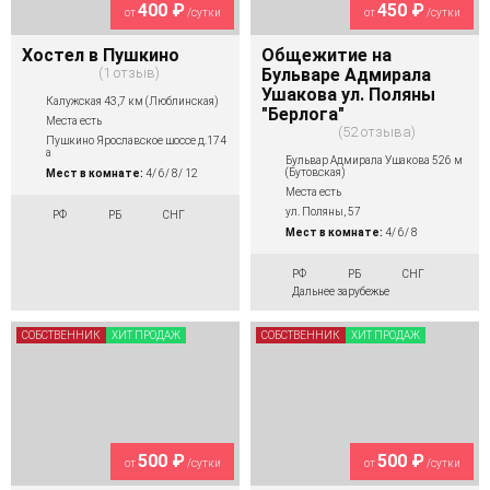
400 ₽
450 ₽
от
/сутки
от
/сутки
Хостел в Пушкино
Общежитие на
1 отзыв
Бульваре Адмирала
Ушакова ул. Поляны
Калужская 43,7 км (Люблинская)
"Берлога"
Места есть
52 отзыва
Пушкино Ярославское шоссе д.174
а
Бульвар Адмирала Ушакова 526 м
(Бутовская)
Мест в комнате:
4/ 6/ 8/ 12
Места есть
ул. Поляны, 57
РФ
РБ
СНГ
Мест в комнате:
4/ 6/ 8
РФ
РБ
СНГ
Дальнее зарубежье
СОБСТВЕННИК
ХИТ ПРОДАЖ
СОБСТВЕННИК
ХИТ ПРОДАЖ
500 ₽
500 ₽
от
/сутки
от
/сутки