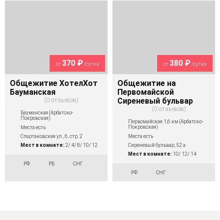
370 ₽
380 ₽
от
/сутки
от
/сутки
Общежитие ХотелХот
Общежитие на
Бауманская
Первомайской
0 отзывов
Сиреневый бульвар
0 отзывов
Бауманская (Арбатско-
Покровская)
Первомайская 1,6 км (Арбатско-
Покровская)
Места есть
Места есть
Спартаковская ул., 6, стр. 2
Сиреневый бульвар, 52 а
Мест в комнате:
2/ 4/ 8/ 10/ 12
Мест в комнате:
10/ 12/ 14
РФ
РБ
СНГ
РФ
СНГ