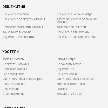
ОБЩЕЖИТИЯ
Общежития Москвы
Общежития на схеме метро
Общежития по округам Москвы
Адреса общежитий по районам
Москвы
Недорогие общежития Москвы
Комната в общежитии
Койко место в Москве
Общежития для рабочих
Двухместные общежития
Общежития квартирного типа
ХОСТЕЛЫ
Хостелы Москвы
Рядом с метро
По округам Москвы
По районам Москвы
Недорогие хостелы
Двухместные
Без посредников
На карте Москвы
Мини гостиницы у аэропортов
Мини гостиницы у вокзалов
В центре Москвы
Каталог собственников
Для рабочих
Женские
Отели посуточно
Хостелы от 250 руб.