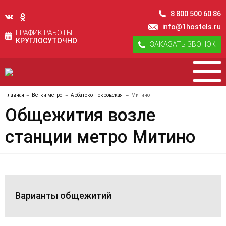
8 800 500 60 86
info@1hostels.ru
ГРАФИК РАБОТЫ:
КРУГЛОСУТОЧНО
ЗАКАЗАТЬ ЗВОНОК
Главная
Ветки метро
Арбатско-Покровская
Митино
Общежития возле
станции метро Митино
Варианты общежитий