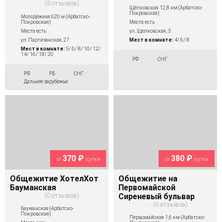
5 отзывов
Щёлковская 12,8 км (Арбатско-
Покровская)
Молодёжная 620 м (Арбатско-
Покровская)
Места есть
Места есть
ул. Щелковская, 3
ул. Партизанская, 27
Мест в комнате:
4/ 6/ 8
Мест в комнате:
5/ 6/ 8/ 10/ 12/
14/ 16/ 18/ 20
РФ
СНГ
РФ
РБ
СНГ
Дальнее зарубежье
370 ₽
380 ₽
от
/сутки
от
/сутки
Общежитие ХотелХот
Общежитие на
Бауманская
Первомайской
0 отзывов
Сиреневый бульвар
0 отзывов
Бауманская (Арбатско-
Покровская)
Первомайская 1,6 км (Арбатско-