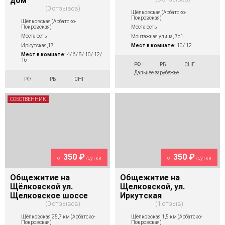
дом
0 отзывов
Щёлковская (Арбатско-
Покровская)
Щёлковская (Арбатско-
Покровская)
Места есть
Места есть
Монтажная улица, 7с1
Иркутская,17
Мест в комнате:
10/ 12
Мест в комнате:
4/ 6/ 8/ 10/ 12/
16
РФ
РБ
СНГ
Дальнее зарубежье
РФ
РБ
СНГ
СОБСТВЕННИК
350 ₽
350 ₽
от
/сутки
от
/сутки
Общежитие на
Общежитие на
Щёлковской ул.
Щелковской, ул.
Щелковское шоссе
Иркутская
0 отзывов
1 отзыв
Щёлковская 25,7 км (Арбатско-
Щёлковская 1,5 км (Арбатско-
Покровская)
Покровская)