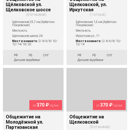
Щёлковской ул.
Щелковской, ул.
Щелковское шоссе
Иркутская
0 отзывов
1 отзыв
Щёлковская 25,7 км (Арбатско-
Щёлковская 1,5 км (Арбатско-
Покровская)
Покровская)
Места есть
Места есть
Щелковское шоссе, 2А
Иркутская ул., 11
Мест в комнате:
2/ 4/ 6/ 8/ 10/
Мест в комнате:
2/ 4/ 6/ 8/ 10/
12/ 14/ 16/ 20
12/ 14
РФ
РБ
СНГ
РФ
РБ
СНГ
Дальнее зарубежье
Дальнее зарубежье
370 ₽
370 ₽
от
/сутки
от
/сутки
Общежитие на
Общежитие на
Молодёжной ул.
Щелковской
Партизанская
0 отзывов