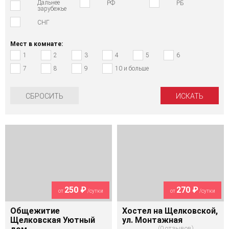
Дальнее
РФ
РБ
зарубежье
СНГ
Мест в комнате:
1
2
3
4
5
6
7
8
9
10 и больше
СБРОСИТЬ
250 ₽
270 ₽
от
/сутки
от
/сутки
Общежитие
Хостел на Щелковской,
Щелковская Уютный
ул. Монтажная
0 отзывов