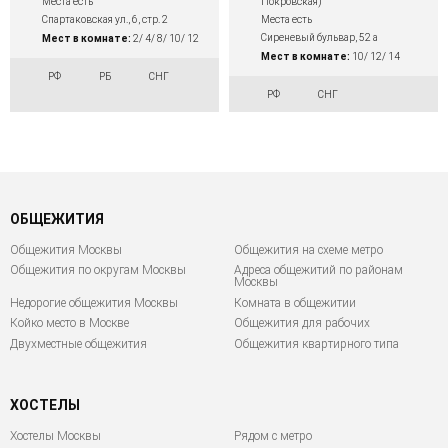
Покровская)
Места есть
Места есть
Спартаковская ул., 6, стр. 2
Сиреневый бульвар, 52 а
Мест в комнате:
2/ 4/ 8/ 10/ 12
Мест в комнате:
10/ 12/ 14
РФ
РБ
СНГ
РФ
СНГ
ОБЩЕЖИТИЯ
Общежития Москвы
Общежития на схеме метро
Общежития по округам Москвы
Адреса общежитий по районам
Москвы
Недорогие общежития Москвы
Комната в общежитии
Койко место в Москве
Общежития для рабочих
Двухместные общежития
Общежития квартирного типа
ХОСТЕЛЫ
Хостелы Москвы
Рядом с метро