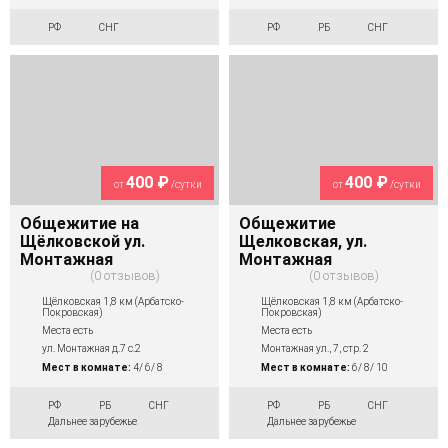
РФ
СНГ
РФ
РБ
СНГ
400 ₽
400 ₽
от
/сутки
от
/сутки
Общежитие на
Общежитие
Щёлковской ул.
Щелковская, ул.
Монтажная
Монтажная
0 отзывов
0 отзывов
Щёлковская 1,8 км (Арбатско-
Щёлковская 1,8 км (Арбатско-
Покровская)
Покровская)
Места есть
Места есть
ул. Монтажная д.7 с.2
Монтажная ул., 7, стр. 2
Мест в комнате:
4/ 6/ 8
Мест в комнате:
6/ 8/ 10
РФ
РБ
СНГ
РФ
РБ
СНГ
Дальнее зарубежье
Дальнее зарубежье