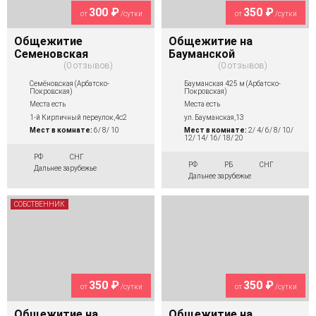
300 ₽
350 ₽
от
/сутки
от
/сутки
Общежитие
Общежитие на
Семеновская
Бауманской
0 отзывов
0 отзывов
Семёновская (Арбатско-
Бауманская 425 м (Арбатско-
Покровская)
Покровская)
Места есть
Места есть
1-й Кирпичный переулок,4с2
ул. Бауманская,13
Мест в комнате:
6/ 8/ 10
Мест в комнате:
2/ 4/ 6/ 8/ 10/
12/ 14/ 16/ 18/ 20
РФ
СНГ
РФ
РБ
СНГ
Дальнее зарубежье
Дальнее зарубежье
СОБСТВЕННИК
350 ₽
350 ₽
от
/сутки
от
/сутки
Общежитие на
Общежитие на