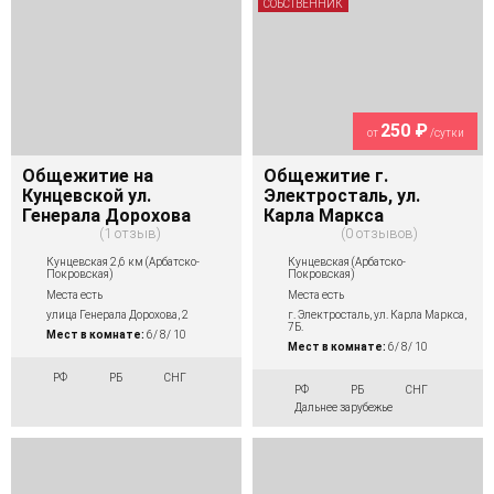
СОБСТВЕННИК
250 ₽
от
/сутки
Общежитие на
Общежитие г.
Кунцевской ул.
Электросталь, ул.
Генерала Дорохова
Карла Маркса
1 отзыв
0 отзывов
Кунцевская 2,6 км (Арбатско-
Кунцевская (Арбатско-
Покровская)
Покровская)
Места есть
Места есть
улица Генерала Дорохова, 2
г. Электросталь, ул. Карла Маркса,
7Б.
Мест в комнате:
6/ 8/ 10
Мест в комнате:
6/ 8/ 10
РФ
РБ
СНГ
РФ
РБ
СНГ
Дальнее зарубежье