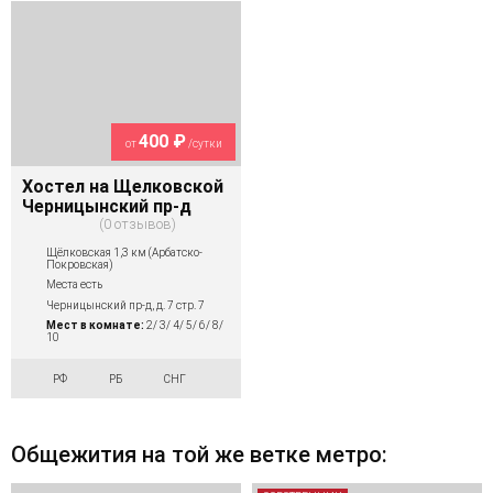
400 ₽
от
/сутки
Хостел на Щелковской
Черницынский пр-д
0 отзывов
Щёлковская 1,3 км (Арбатско-
Покровская)
Места есть
Черницынский пр-д, д. 7 стр. 7
Мест в комнате:
2/ 3/ 4/ 5/ 6/ 8/
10
РФ
РБ
СНГ
Общежития на той же ветке метро: