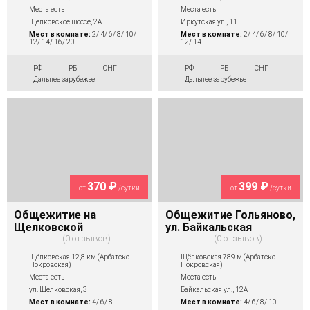
Места есть
Места есть
Щелковское шоссе, 2А
Иркутская ул., 11
Мест в комнате:
2/ 4/ 6/ 8/ 10/
Мест в комнате:
2/ 4/ 6/ 8/ 10/
12/ 14/ 16/ 20
12/ 14
РФ
РБ
СНГ
РФ
РБ
СНГ
Дальнее зарубежье
Дальнее зарубежье
370 ₽
399 ₽
от
/сутки
от
/сутки
Общежитие на
Общежитие Гольяново,
Щелковской
ул. Байкальская
0 отзывов
0 отзывов
Щёлковская 12,8 км (Арбатско-
Щёлковская 789 м (Арбатско-
Покровская)
Покровская)
Места есть
Места есть
ул. Щелковская, 3
Байкальская ул., 12А
Мест в комнате:
4/ 6/ 8
Мест в комнате:
4/ 6/ 8/ 10