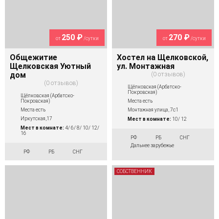
250 ₽
270 ₽
от
/сутки
от
/сутки
Общежитие
Хостел на Щелковской,
Щелковская Уютный
ул. Монтажная
дом
0 отзывов
0 отзывов
Щёлковская (Арбатско-
Покровская)
Щёлковская (Арбатско-
Покровская)
Места есть
Места есть
Монтажная улица, 7с1
Иркутская,17
Мест в комнате:
10/ 12
Мест в комнате:
4/ 6/ 8/ 10/ 12/
16
РФ
РБ
СНГ
Дальнее зарубежье
РФ
РБ
СНГ
СОБСТВЕННИК