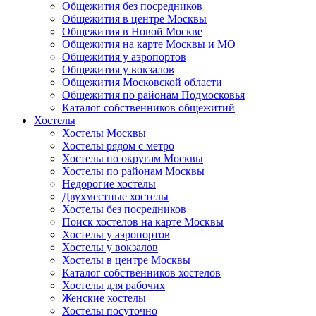
Общежития без посредников
Общежития в центре Москвы
Общежития в Новой Москве
Общежития на карте Москвы и МО
Общежития у аэропортов
Общежития у вокзалов
Общежития Московской области
Общежития по районам Подмосковья
Каталог собственников общежитий
Хостелы
Хостелы Москвы
Хостелы рядом с метро
Хостелы по округам Москвы
Хостелы по районам Москвы
Недорогие хостелы
Двухместные хостелы
Хостелы без посредников
Поиск хостелов на карте Москвы
Хостелы у аэропортов
Хостелы у вокзалов
Хостелы в центре Москвы
Каталог собственников хостелов
Хостелы для рабочих
Женские хостелы
Хостелы посуточно