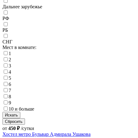
Дальнее зарубежье
РФ
РБ
СНГ
Мест в комнате:
1
2
3
4
5
6
7
8
9
10 и больше
Сбросить
от
450 ₽
/сутки
Хостел метро Бульвар Адмирала Ушакова