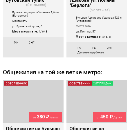
Бутовский тупик
Ушакова ул. Поляны
0 отзывов
"Берлога"
52 отзыва
Бульвар Адмирала Ушакова 3,6 км
(Бутовская)
Бульвар Адмирала Ушакова 526 м
(Бутовская)
Места есть
Места есть
ул. Бутовский тупик, 6
ул. Поляны, 57
Мест в комнате:
4/ 6/ 8
Мест в комнате:
4/ 6/ 8
РФ
СНГ
РФ
РБ
СНГ
Дальнее зарубежье
Общежития на той же ветке метро:
СОБСТВЕННИК
СОБСТВЕННИК
ХИТ ПРОДАЖ
380 ₽
450 ₽
от
/сутки
от
/сутки
Общежитие на Бульвар
Общежитие на