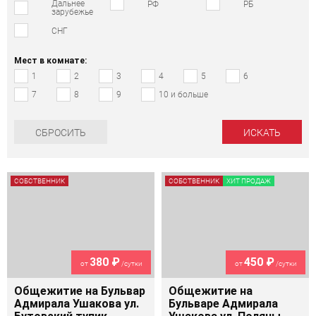
Дальнее
РФ
РБ
зарубежье
СНГ
Мест в комнате:
1
2
3
4
5
6
7
8
9
10 и больше
СБРОСИТЬ
СОБСТВЕННИК
СОБСТВЕННИК
ХИТ ПРОДАЖ
380 ₽
450 ₽
от
/сутки
от
/сутки
Общежитие на Бульвар
Общежитие на
Адмирала Ушакова ул.
Бульваре Адмирала