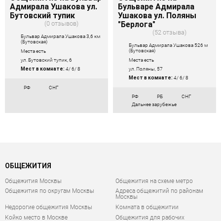
Адмирала Ушакова ул.
Бульваре Адмирала
Бутовский тупик
Ушакова ул. Поляны
0 отзывов
"Берлога"
52 отзыва
Бульвар Адмирала Ушакова 3,6 км
(Бутовская)
Бульвар Адмирала Ушакова 526 м
(Бутовская)
Места есть
Места есть
ул. Бутовский тупик, 6
ул. Поляны, 57
Мест в комнате:
4/ 6/ 8
Мест в комнате:
4/ 6/ 8
РФ
СНГ
РФ
РБ
СНГ
Дальнее зарубежье
ОБЩЕЖИТИЯ
Общежития Москвы
Общежития на схеме метро
Общежития по округам Москвы
Адреса общежитий по районам
Москвы
Недорогие общежития Москвы
Комната в общежитии
Койко место в Москве
Общежития для рабочих