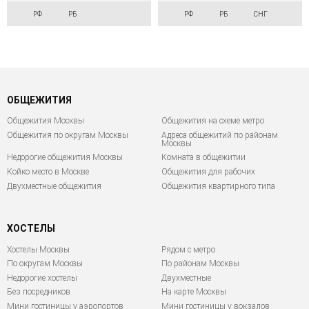
РФ
РБ
РФ
РБ
СНГ
ОБЩЕЖИТИЯ
Общежития Москвы
Общежития на схеме метро
Общежития по округам Москвы
Адреса общежитий по районам
Москвы
Недорогие общежития Москвы
Комната в общежитии
Койко место в Москве
Общежития для рабочих
Двухместные общежития
Общежития квартирного типа
ХОСТЕЛЫ
Хостелы Москвы
Рядом с метро
По округам Москвы
По районам Москвы
Недорогие хостелы
Двухместные
Без посредников
На карте Москвы
Мини гостиницы у аэропортов
Мини гостиницы у вокзалов