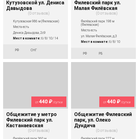
Кутузовской ул. Дениса
Филевский парк ул.
Давыдова
Малая Филёвская
0 отзывов
0 отзывов
Кутузовская 986 м (Филевская)
Филёвский парк 198 м
(Филевская)
Места есть
Места есть
Дениса Давыдова, 2с9
ул. Малая Филёвская, д.3
Мест в комнате:
6/ 8/ 10/ 14
Мест в комнате:
6/ 8/ 10
РФ
СНГ
РФ
РБ
440 ₽
440 ₽
от
/сутки
от
/сутки
Общежитие у метро
Общежитие Филевский
Филевский парк ул.
парк, ул. Олеко
Кастанаевская
Дундича
0 отзывов
0 отзывов
Филёвский парк 360 м
Филёвский парк 277 м