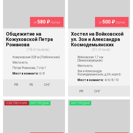
580 ₽
500 ₽
от
/сутки
от
/сутки
Общежитие на
Хостел на Войковской
Кожуховской Петра
ул. Зои и Александра
Романова
Космодемьянских
18 отзывов
51 отзыв
Кожуховская 328 м (Люблинская)
Войковская 1,7 км
(Замоскворецкая)
Места есть
Места есть
Петра Романова, 7 стр.1
Зои и Александра
Мест в комнате:
6/ 8
Космодемьянских, д.34, корп.6.
Мест в комнате:
4/ 6/ 8/ 10
РФ
РБ
СНГ
РФ
СНГ
СОБСТВЕННИК
ХИТ ПРОДАЖ
ХИТ ПРОДАЖ