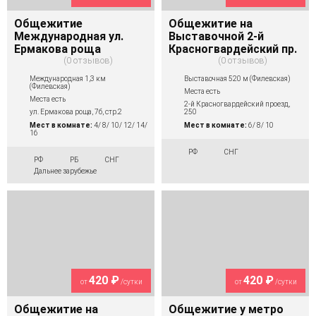
Общежитие
Общежитие на
Международная ул.
Выставочной 2-й
Ермакова роща
Красногвардейский пр.
0 отзывов
0 отзывов
Международная 1,3 км
Выставочная 520 м (Филевская)
(Филевская)
Места есть
Места есть
2-й Красногвардейский проезд,
ул. Ермакова роща, 7б, стр.2
250
Мест в комнате:
4/ 8/ 10/ 12/ 14/
Мест в комнате:
6/ 8/ 10
16
РФ
СНГ
РФ
РБ
СНГ
Дальнее зарубежье
420 ₽
420 ₽
от
/сутки
от
/сутки
Общежитие на
Общежитие у метро