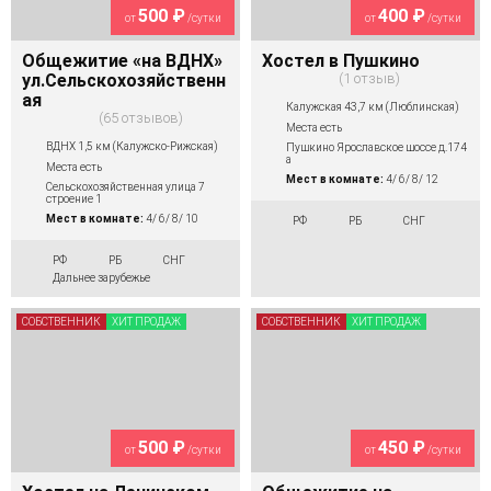
500 ₽
400 ₽
от
/сутки
от
/сутки
Общежитие «на ВДНХ»
Хостел в Пушкино
ул.Сельскохозяйственн
1 отзыв
ая
Калужская 43,7 км (Люблинская)
65 отзывов
Места есть
ВДНХ 1,5 км (Калужско-Рижская)
Пушкино Ярославское шоссе д.174
а
Места есть
Мест в комнате:
4/ 6/ 8/ 12
Сельскохозяйственная улица 7
строение 1
Мест в комнате:
4/ 6/ 8/ 10
РФ
РБ
СНГ
РФ
РБ
СНГ
Дальнее зарубежье
СОБСТВЕННИК
ХИТ ПРОДАЖ
СОБСТВЕННИК
ХИТ ПРОДАЖ
500 ₽
450 ₽
от
/сутки
от
/сутки