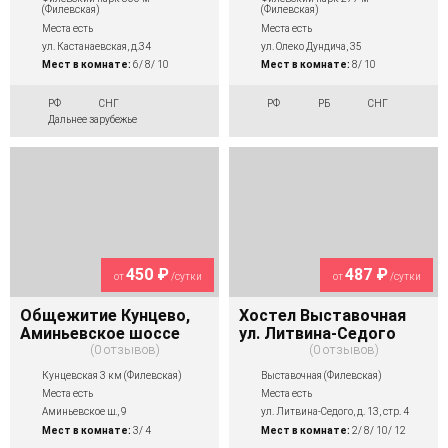
(Филевская)
(Филевская)
Места есть
Места есть
ул. Кастанаевская, д.34
ул. Олеко Дундича, 35
Мест в комнате:
6/ 8/ 10
Мест в комнате:
8/ 10
РФ
СНГ
РФ
РБ
СНГ
Дальнее зарубежье
450 ₽
487 ₽
от
/сутки
от
/сутки
Общежитие Кунцево,
Хостел Выставочная
Аминьевское шоссе
ул. Литвина-Седого
0 отзывов
0 отзывов
Кунцевская 3 км (Филевская)
Выставочная (Филевская)
Места есть
Места есть
Аминьевское ш., 9
ул. Литвина-Седого, д. 13, стр. 4
Мест в комнате:
3/ 4
Мест в комнате:
2/ 8/ 10/ 12