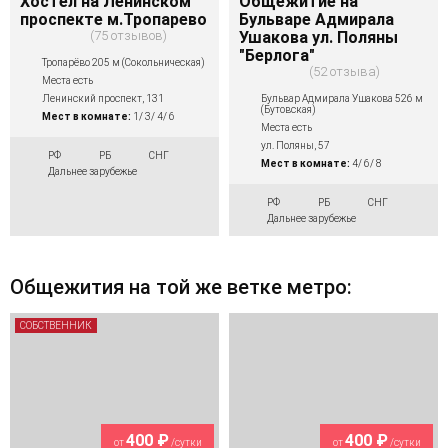
Хостел на Ленинском
Общежитие на
проспекте м.Тропарево
Бульваре Адмирала
75 отзывов
Ушакова ул. Поляны
"Берлога"
Тропарёво 205 м (Сокольническая)
52 отзыва
Места есть
Бульвар Адмирала Ушакова 526 м
Ленинский проспект, 131
(Бутовская)
Мест в комнате:
1/ 3/ 4/ 6
Места есть
ул. Поляны, 57
РФ
РБ
СНГ
Мест в комнате:
4/ 6/ 8
Дальнее зарубежье
РФ
РБ
СНГ
Дальнее зарубежье
Общежития на той же ветке метро:
СОБСТВЕННИК
400 ₽
400 ₽
от
/сутки
от
/сутки