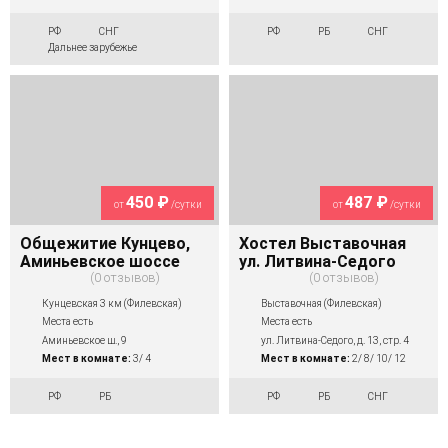
РФ
СНГ
РФ
РБ
СНГ
Дальнее зарубежье
450 ₽
487 ₽
от
/сутки
от
/сутки
Общежитие Кунцево,
Хостел Выставочная
Аминьевское шоссе
ул. Литвина-Седого
0 отзывов
0 отзывов
Кунцевская 3 км (Филевская)
Выставочная (Филевская)
Места есть
Места есть
Аминьевское ш., 9
ул. Литвина-Седого, д. 13, стр. 4
Мест в комнате:
3/ 4
Мест в комнате:
2/ 8/ 10/ 12
РФ
РБ
РФ
РБ
СНГ