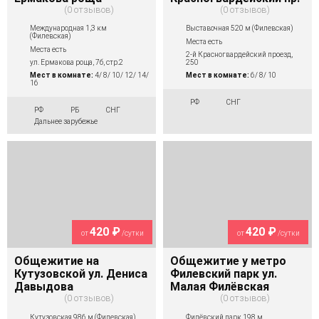
0 отзывов
0 отзывов
Международная 1,3 км
Выставочная 520 м (Филевская)
(Филевская)
Места есть
Места есть
2-й Красногвардейский проезд,
ул. Ермакова роща, 7б, стр.2
250
Мест в комнате:
4/ 8/ 10/ 12/ 14/
Мест в комнате:
6/ 8/ 10
16
РФ
СНГ
РФ
РБ
СНГ
Дальнее зарубежье
420 ₽
420 ₽
от
/сутки
от
/сутки
Общежитие на
Общежитие у метро
Кутузовской ул. Дениса
Филевский парк ул.
Давыдова
Малая Филёвская
0 отзывов
0 отзывов
Кутузовская 986 м (Филевская)
Филёвский парк 198 м