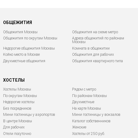
ОБЩЕЖИТИЯ
Общежития Москвы
Общежития на схеме метро
Общежития по округам Москвы
Адреса общежитий по районам
Москвы
Недорогие общежития Москвы
Комната в общежитии
Койко место в Москве
Общежития для рабочих
Двухместные общежития
Общежития квартирного типа
ХОСТЕЛЫ
Хостелы Москвы
Рядом с метро
По округам Москвы
По районам Москвы
Недорогие хостелы
Двухместные
Без посредников
На карте Москвы
Мини гостиницы у аэропортов
Мини гостиницы у вокзалов
В центре Москвы
Каталог собственников
Для рабочих
Женские
Отели посуточно
Хостелы от 250 руб.