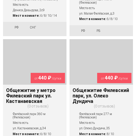
(Филевская)
Места есть
Места есть
Дениса Давыдова, 2с9
ул. Малая Филёвская, д.3
Мест в комнате:
6/ 8/ 10/ 14
Мест в комнате:
6/ 8/ 10
РФ
СНГ
РФ
РБ
440 ₽
440 ₽
от
/сутки
от
/сутки
Общежитие у метро
Общежитие Филевский
Филевский парк ул.
парк, ул. Олеко
Кастанаевская
Дундича
0 отзывов
0 отзывов
Филёвский парк 360 м
Филёвский парк 277 м
(Филевская)
(Филевская)
Места есть
Места есть
ул. Кастанаевская, д.34
ул. Олеко Дундича, 35
Мест в комнате:
6/ 8/ 10
Мест в комнате:
8/ 10