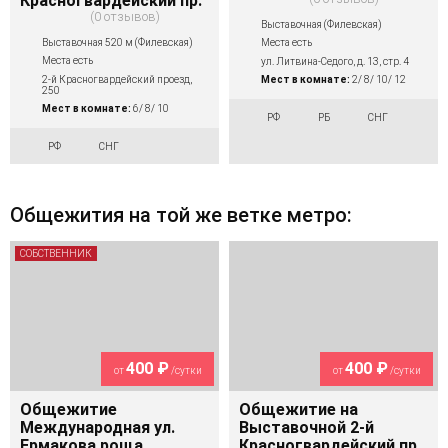
Красногвардейский пр.
0 отзывов
Выставочная (Филевская)
Выставочная 520 м (Филевская)
Места есть
Места есть
ул. Литвина-Седого, д. 13, стр. 4
2-й Красногвардейский проезд,
Мест в комнате:
2/ 8/ 10/ 12
250
Мест в комнате:
6/ 8/ 10
РФ
РБ
СНГ
РФ
СНГ
Общежития на той же ветке метро:
СОБСТВЕННИК
400 ₽
400 ₽
от
/сутки
от
/сутки
Общежитие
Общежитие на
Международная ул.
Выставочной 2-й
Ермакова роща
Красногвардейский пр.