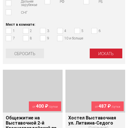
Дальнее
РФ
РБ
зарубежье
СНГ
Мест в комнате:
1
2
3
4
5
6
7
8
9
10 и больше
СБРОСИТЬ
400 ₽
487 ₽
от
/сутки
от
/сутки
Общежитие на
Хостел Выставочная
Выставочной 2-й
ул. Литвина-Седого
0 отзывов