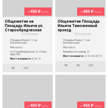
450 ₽
450 ₽
от
/сутки
от
/сутки
Общежитие на
Общежитие Площадь
Площадь Ильича ул.
Ильича Таможенный
Старообрядческая
проезд
0 отзывов
0 отзывов
Площадь Ильича 1,1 км
Площадь Ильича 1,1 км
(Калининская)
(Калининская)
Места есть
Места есть
ул. Старообрядческая, 12, 4 этаж,
Таможенный проезд, 12
офис 403
Мест в комнате:
2/ 3/ 4/ 6/ 8/ 10
Мест в комнате:
6/ 8/ 10
РФ
РБ
СНГ
РФ
СНГ
450 ₽
450 ₽
от
/сутки
от
/сутки