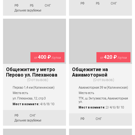
РФ
РБ
СНГ
РФ
РБ
СНГ
Дальнее зарубежье
400 ₽
420 ₽
от
/сутки
от
/сутки
Общежитие у метро
Общежитие на
Перово ул. Плеханова
Авиамоторной
0 отзывов
0 отзывов
Перово 1,4 км (Калининская)
Авиамоторная 39 м (Калининская)
Места есть
Места есть
ул. Плеханова, 12, стр 3
ТТК, ш. Энтузиастов, Авиамоторная
ул.
Мест в комнате:
4/ 6/ 8/ 10
Мест в комнате:
2/ 4/ 6/ 8/ 10
РФ
СНГ
РФ
СНГ
Дальнее зарубежье