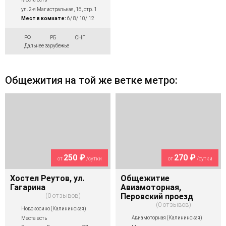
ул. 2-я Магистральная, 16, стр. 1
Мест в комнате:
6/ 8/ 10/ 12
РФ
РБ
СНГ
Дальнее зарубежье
Общежития на той же ветке метро:
250 ₽
270 ₽
от
/сутки
от
/сутки
Хостел Реутов, ул.
Общежитие
Гагарина
Авиамоторная,
0 отзывов
Перовский проезд
0 отзывов
Новокосино (Калининская)
Авиамоторная (Калининская)
Места есть