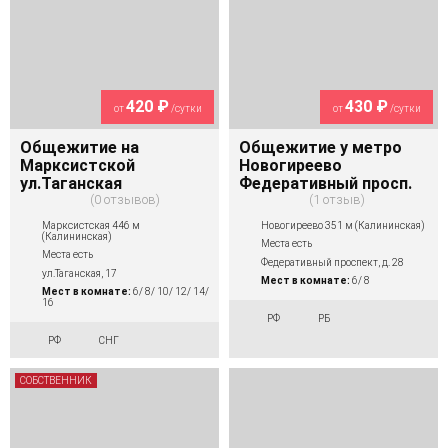
420 ₽
430 ₽
от
/сутки
от
/сутки
Общежитие на
Общежитие у метро
Марксистской
Новогиреево
ул.Таганская
Федеративный просп.
0 отзывов
1 отзыв
Марксистская 446 м
Новогиреево 351 м (Калининская)
(Калининская)
Места есть
Места есть
Федеративный проспект, д. 28
ул.Таганская, 17
Мест в комнате:
6/ 8
Мест в комнате:
6/ 8/ 10/ 12/ 14/
16
РФ
РБ
РФ
СНГ
СОБСТВЕННИК