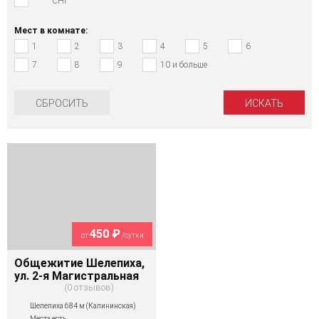
СНГ
Мест в комнате:
1
2
3
4
5
6
7
8
9
10 и больше
СБРОСИТЬ
450 ₽
от
/сутки
Общежитие Шелепиха,
ул. 2-я Магистральная
0 отзывов
Шелепиха 684 м (Калининская)
Места есть