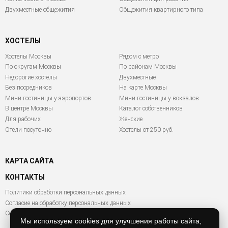
Двухместные общежития
Общежития квартирного типа
ХОСТЕЛЫ
Хостелы Москвы
Рядом с метро
По округам Москвы
По районам Москвы
Недорогие хостелы
Двухместные
Без посредников
На карте Москвы
Мини гостиницы у аэропортов
Мини гостиницы у вокзалов
В центре Москвы
Каталог собственников
Для рабочих
Женские
Отели посуточно
Хостелы от 250 руб.
КАРТА САЙТА
КОНТАКТЫ
Политики обработки персональных данных
Согласие на обработку персональных данных
Согласие на обработку файлов Cookies
Мы используем cookies для улучшения работы сайта,