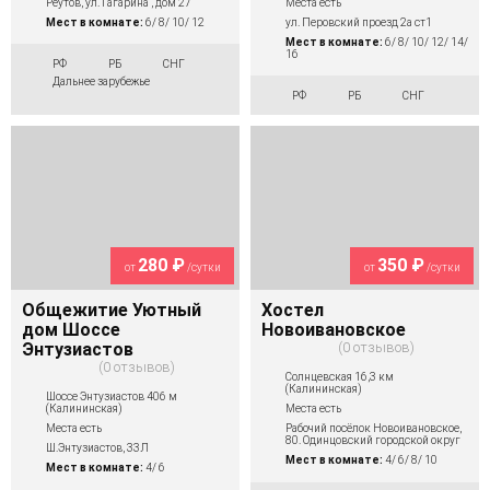
Места есть
Реутов, ул. Гагарина , дом 27
ул. Перовский проезд 2а ст1
Мест в комнате:
6/ 8/ 10/ 12
Мест в комнате:
6/ 8/ 10/ 12/ 14/
16
РФ
РБ
СНГ
Дальнее зарубежье
РФ
РБ
СНГ
280 ₽
350 ₽
от
/сутки
от
/сутки
Общежитие Уютный
Хостел
дом Шоссе
Новоивановское
Энтузиастов
0 отзывов
0 отзывов
Солнцевская 16,3 км
(Калининская)
Шоссе Энтузиастов 406 м
(Калининская)
Места есть
Места есть
Рабочий посёлок Новоивановское,
80. Одинцовский городской округ
Ш.Энтузиастов, 33Л
Мест в комнате:
4/ 6/ 8/ 10
Мест в комнате:
4/ 6