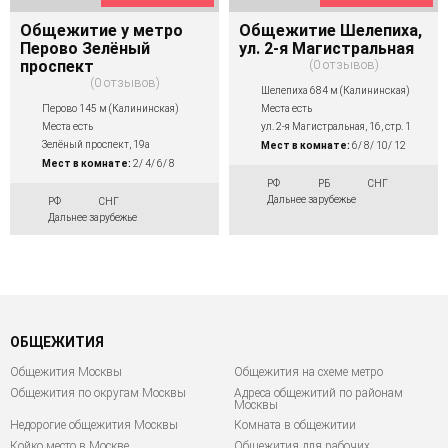
Общежитие у метро
Общежитие Шелепиха,
Перово Зелёный
ул. 2-я Магистральная
проспект
0 отзывов
0 отзывов
Шелепиха 684 м (Калининская)
Перово 145 м (Калининская)
Места есть
Места есть
ул. 2-я Магистральная, 16, стр. 1
Зелёный проспект, 19а
Мест в комнате:
6/ 8/ 10/ 12
Мест в комнате:
2/ 4/ 6/ 8
РФ
РБ
СНГ
Дальнее зарубежье
РФ
СНГ
Дальнее зарубежье
ОБЩЕЖИТИЯ
Общежития Москвы
Общежития на схеме метро
Общежития по округам Москвы
Адреса общежитий по районам
Москвы
Недорогие общежития Москвы
Комната в общежитии
Койко место в Москве
Общежития для рабочих