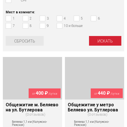
СНГ
Мест в комнате:
1
2
3
4
5
6
7
8
9
10 и больше
СБРОСИТЬ
400 ₽
440 ₽
от
/сутки
от
/сутки
Общежитие м. Беляево
Общежитие у метро
на ул. Бутлерова
Беляево ул. Бутлерова
0 отзывов
0 отзывов
Беляево 1,1 км (Калужско-
Беляево 1,1 км (Калужско-
Рижская)
Рижская)