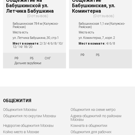
Общежитие на
Общежитие
Бабушкинской ул.
Бабушкинская, ул.
Летчика Бабушкина
Коминтерна
0 отзывов
0 отзывов
Бабушкинская 784 м (Калужско-
Бабушкинская 1,1 км (Калужско-
Рижская)
Рижская)
Места есть
Места есть
ул. Летчика Бабушкина, 30, стр.1
ул. Коминтерна, 7, корп. 2
Мест в комнате:
2/ 3/ 4/ 6/ 8/ 10/
Мест в комнате:
4/ 6/ 8
12/ 14/ 18/ 20
РФ
РБ
РФ
РБ
СНГ
Дальнее зарубежье
ОБЩЕЖИТИЯ
Общежития Москвы
Общежития на схеме метро
Общежития по округам Москвы
Адреса общежитий по районам
Москвы
Недорогие общежития Москвы
Комната в общежитии
Койко место в Москве
Общежития для рабочих