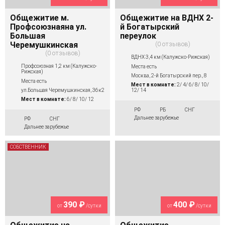
Общежитие м.
Общежитие на ВДНХ 2-
Профсоюзнаяна ул.
й Богатырский
Большая
переулок
Черемушкинская
0 отзывов
0 отзывов
ВДНХ 3,4 км (Калужско-Рижская)
Профсоюзная 1,2 км (Калужско-
Места есть
Рижская)
Москва, 2-й Богатырский пер., 8
Места есть
Мест в комнате:
2/ 4/ 6/ 8/ 10/
ул.Большая Черемушкинская, 36к2
12/ 14
Мест в комнате:
6/ 8/ 10/ 12
РФ
РБ
СНГ
Дальнее зарубежье
РФ
СНГ
Дальнее зарубежье
СОБСТВЕННИК
390 ₽
400 ₽
от
/сутки
от
/сутки