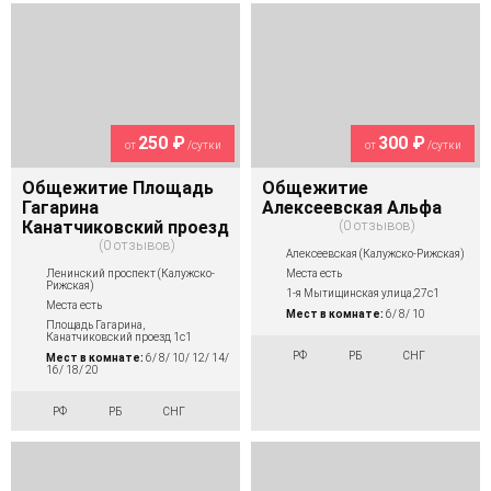
250 ₽
300 ₽
от
/сутки
от
/сутки
Общежитие Площадь
Общежитие
Гагарина
Алексеевская Альфа
Канатчиковский проезд
0 отзывов
0 отзывов
Алексеевская (Калужско-Рижская)
Ленинский проспект (Калужско-
Места есть
Рижская)
1-я Мытищинская улица,27с1
Места есть
Мест в комнате:
6/ 8/ 10
Площадь Гагарина,
Канатчиковский проезд 1с1
РФ
РБ
СНГ
Мест в комнате:
6/ 8/ 10/ 12/ 14/
16/ 18/ 20
РФ
РБ
СНГ