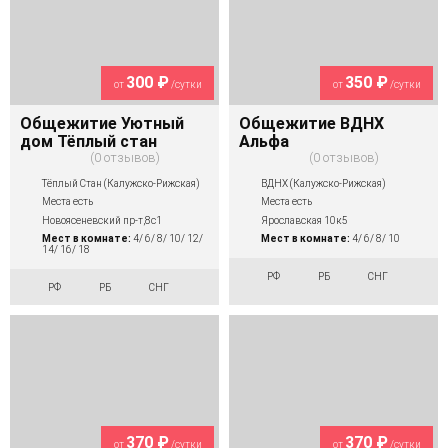
300 ₽
350 ₽
от
/сутки
от
/сутки
Общежитие Уютный
Общежитие ВДНХ
дом Тёплый стан
Альфа
0 отзывов
0 отзывов
Тёплый Стан (Калужско-Рижская)
ВДНХ (Калужско-Рижская)
Места есть
Места есть
Новоясеневский пр-т,8с1
Ярославская 10к5
Мест в комнате:
4/ 6/ 8/ 10/ 12/
Мест в комнате:
4/ 6/ 8/ 10
14/ 16/ 18
РФ
РБ
СНГ
РФ
РБ
СНГ
370 ₽
370 ₽
от
/сутки
от
/сутки