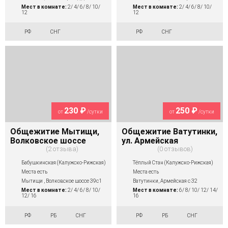
Мест в комнате:
2/ 4/ 6/ 8/ 10/
Мест в комнате:
2/ 4/ 6/ 8/ 10/
12
12
РФ
СНГ
РФ
СНГ
230 ₽
250 ₽
от
/сутки
от
/сутки
Общежитие Мытищи,
Общежитие Ватутинки,
Волковское шоссе
ул. Армейская
2 отзыва
0 отзывов
Бабушкинская (Калужско-Рижская)
Тёплый Стан (Калужско-Рижская)
Места есть
Места есть
Мытищи , Волковское шоссе 39с1
Ватутинки, Армейская с 32
Мест в комнате:
2/ 4/ 6/ 8/ 10/
Мест в комнате:
6/ 8/ 10/ 12/ 14/
12/ 16
16
РФ
РБ
СНГ
РФ
РБ
СНГ