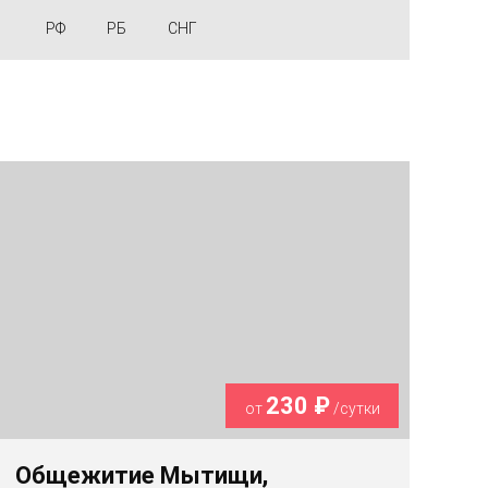
РФ
РБ
СНГ
230 ₽
от
/сутки
Общежитие Мытищи,