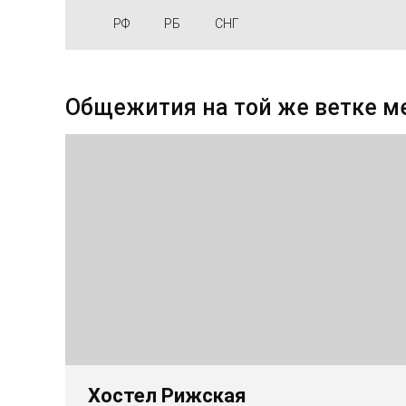
РФ
РБ
СНГ
Общежития на той же ветке м
Хостел Рижская