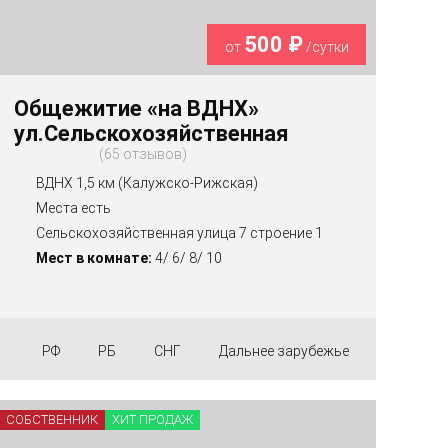
500 ₽
от
/сутки
Общежитие «на ВДНХ»
ул.Сельскохозяйственная
65 отзывов
ВДНХ 1,5 км (Калужско-Рижская)
Места есть
Сельскохозяйственная улица 7 строение 1
Мест в комнате:
4/ 6/ 8/ 10
РФ
РБ
СНГ
Дальнее зарубежье
СОБСТВЕННИК
ХИТ ПРОДАЖ