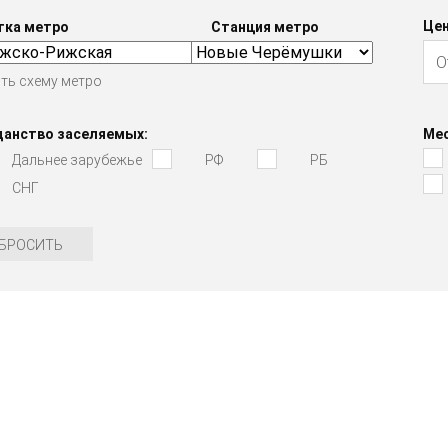
Цен
тка метро
Станция метро
ть схему метро
данство заселяемых:
Мес
Дальнее зарубежье
РФ
РБ
СНГ
БРОСИТЬ