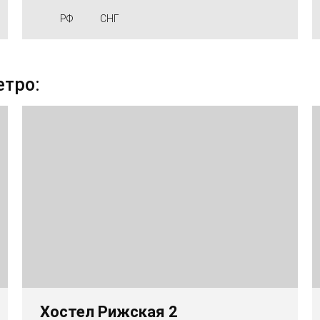
РФ
СНГ
етро:
Хостел Рижская 2