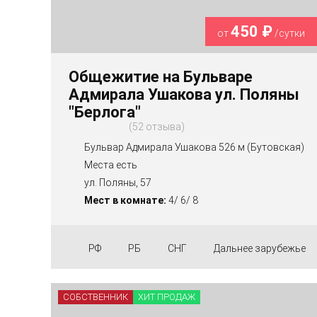
450 ₽
от
/сутки
Общежитие на Бульваре
Адмирала Ушакова ул. Поляны
"Берлога"
52 отзыва
Бульвар Адмирала Ушакова 526 м (Бутовская)
Места есть
ул. Поляны, 57
Мест в комнате:
4/ 6/ 8
РФ
РБ
СНГ
Дальнее зарубежье
СОБСТВЕННИК
ХИТ ПРОДАЖ