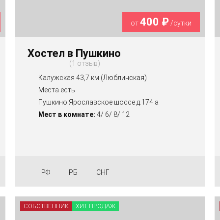
400 ₽
от
/сутки
Хостел в Пушкино
1 отзыв
Калужская 43,7 км (Люблинская)
Места есть
Пушкино Ярославское шоссе д.174 а
Мест в комнате:
4/ 6/ 8/ 12
РФ
РБ
СНГ
СОБСТВЕННИК
ХИТ ПРОДАЖ