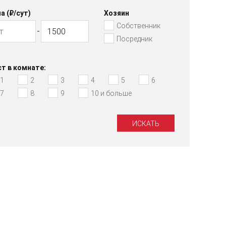
а (₽/cут)
Хозяин
Собственник
Посредник
т в комнате:
1
2
3
4
5
6
7
8
9
10 и больше