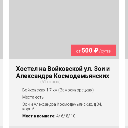
500 ₽
от
/сутки
Хостел на Войковской ул. Зои и
Александра Космодемьянских
51 отзыв
Войковская 1,7 км (Замоскворецкая)
Места есть
Зои и Александра Космодемьянских, д.34,
корп.6.
Мест в комнате:
4/ 6/ 8/ 10