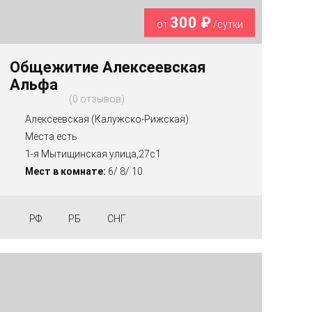
300 ₽
от
/сутки
Общежитие Алексеевская
Альфа
0 отзывов
Алексеевская (Калужско-Рижская)
Места есть
1-я Мытищинская улица,27с1
Мест в комнате:
6/ 8/ 10
РФ
РБ
СНГ