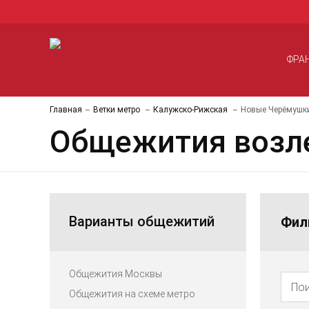
ФРА
Главная
Ветки метро
Калужско-Рижская
Новые Черёмушк
Общежития возл
Варианты общежитий
Фил
Общежития Москвы
Общежития на схеме метро