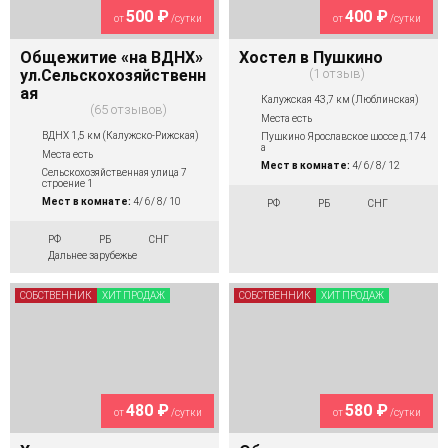
500 ₽
400 ₽
от
/сутки
от
/сутки
Общежитие «на ВДНХ»
Хостел в Пушкино
ул.Сельскохозяйственн
1 отзыв
ая
Калужская 43,7 км (Люблинская)
65 отзывов
Места есть
ВДНХ 1,5 км (Калужско-Рижская)
Пушкино Ярославское шоссе д.174
а
Места есть
Мест в комнате:
4/ 6/ 8/ 12
Сельскохозяйственная улица 7
строение 1
Мест в комнате:
4/ 6/ 8/ 10
РФ
РБ
СНГ
РФ
РБ
СНГ
Дальнее зарубежье
СОБСТВЕННИК
ХИТ ПРОДАЖ
СОБСТВЕННИК
ХИТ ПРОДАЖ
480 ₽
580 ₽
от
/сутки
от
/сутки