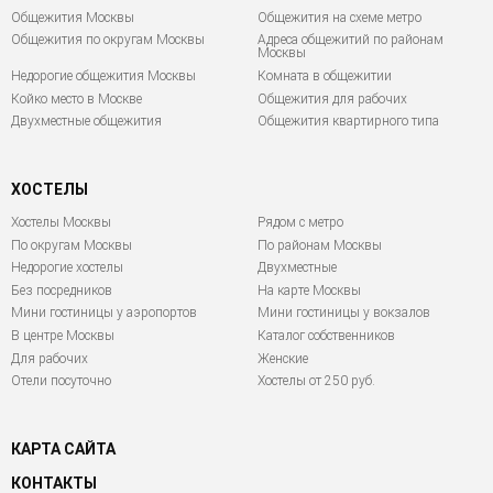
Общежития Москвы
Общежития на схеме метро
Общежития по округам Москвы
Адреса общежитий по районам
Москвы
Недорогие общежития Москвы
Комната в общежитии
Койко место в Москве
Общежития для рабочих
Двухместные общежития
Общежития квартирного типа
ХОСТЕЛЫ
Хостелы Москвы
Рядом с метро
По округам Москвы
По районам Москвы
Недорогие хостелы
Двухместные
Без посредников
На карте Москвы
Мини гостиницы у аэропортов
Мини гостиницы у вокзалов
В центре Москвы
Каталог собственников
Для рабочих
Женские
Отели посуточно
Хостелы от 250 руб.
КАРТА САЙТА
КОНТАКТЫ