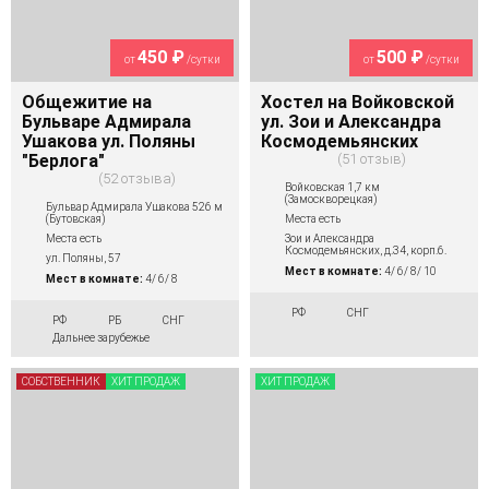
450 ₽
500 ₽
от
/сутки
от
/сутки
Общежитие на
Хостел на Войковской
Бульваре Адмирала
ул. Зои и Александра
Ушакова ул. Поляны
Космодемьянских
"Берлога"
51 отзыв
52 отзыва
Войковская 1,7 км
(Замоскворецкая)
Бульвар Адмирала Ушакова 526 м
(Бутовская)
Места есть
Места есть
Зои и Александра
Космодемьянских, д.34, корп.6.
ул. Поляны, 57
Мест в комнате:
4/ 6/ 8/ 10
Мест в комнате:
4/ 6/ 8
РФ
СНГ
РФ
РБ
СНГ
Дальнее зарубежье
СОБСТВЕННИК
ХИТ ПРОДАЖ
ХИТ ПРОДАЖ