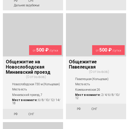
РФ
СНГ
Дальнее зарубежье
500 ₽
500 ₽
от
/сутки
от
/сутки
Общежитие на
Общежитие
Новослободская
Павелецкая
Минаевский проезд
0 отзывов
0 отзывов
Павелецкая (Кольцевая)
Новослободская 730 м (Кольцевая)
Места есть
Места есть
Кожевническая 26
Минаевский проезд, 7
Мест в комнате:
2/ 4/ 6/ 8/ 10/
12
Мест в комнате:
6/ 8/ 10/ 12/ 14/
18
РФ
СНГ
РФ
СНГ