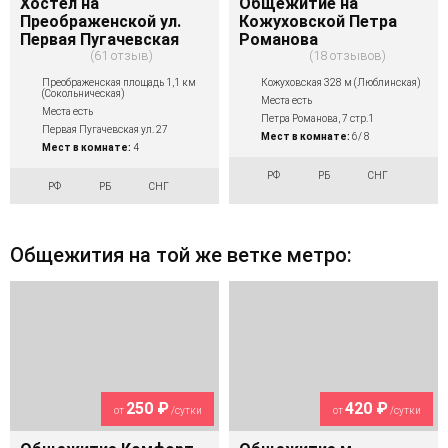
Хостел на
Общежитие на
Преображенской ул.
Кожуховской Петра
Первая Пугачевская
Романова
61 отзыв
18 отзывов
Преображенская площадь 1,1 км
Кожуховская 328 м (Люблинская)
(Сокольническая)
Места есть
Места есть
Петра Романова, 7 стр.1
Первая Пугачевская ул. 27
Мест в комнате:
6/ 8
Мест в комнате:
4
РФ
РБ
СНГ
РФ
РБ
СНГ
Общежития на той же ветке метро:
250 ₽
420 ₽
от
/сутки
от
/сутки