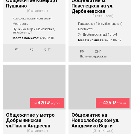
Общежитие Комфорт
Общежитие м.
Пушкино
Павелецкая на ул.
0 отзывов
Дербеневская
0 отзывов
Комсомольская (Кольцевая)
Павелецкая 1,6 км (Кольцевая)
Места есть
Места есть
Пушкино, мкр-н Мамонтовка,
ул.Рабочая д.1
Ул. Дербеневская д.24 стр 4
Мест в комнате:
4/ 6/ 8/ 10
Мест в комнате:
6/ 8/ 10/ 12
РФ
РБ
СНГ
РФ
СНГ
Дальнее зарубежье
420 ₽
425 ₽
от
/сутки
от
/сутки
Общежитие у метро
Общежитие на
Добрынинская
Новослободской ул.
ул.Павла Андреева
Академика Варги
0 отзывов
0 отзывов