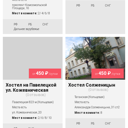
проспект Комсомольской
РФ
РБ
СНГ
Площади, 16
Мест в комнате:
2/ 4/ 6/ 8
РФ
РБ
СНГ
Дальнее зарубежье
450 ₽
450 ₽
от
/сутки
от
/сутки
Хостел на Павелецкой
Хостел Солженицын
ул. Кожевническая
0 отзывов
0 отзывов
Таганская (Кольцевая)
Павелецкая 823 м (Кольцевая)
Места есть
Места есть
​Александра Солженицына, 31 ст2
ул. Кожевническая, 20
Мест в комнате:
8
Мест в комнате:
2/ 6/ 8/ 10
РФ
РБ
СНГ