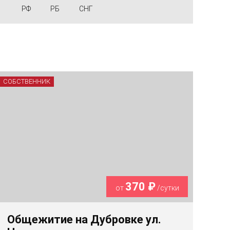
РФ
РБ
СНГ
СОБСТВЕННИК
370 ₽
от
/сутки
Общежитие на Дубровке ул.