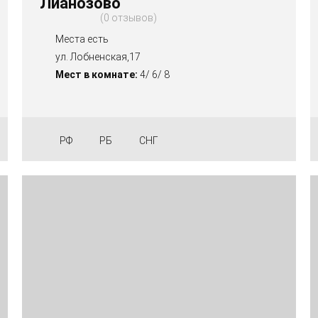
Лианозово
0 отзывов
Места есть
ул. Лобненская,17
Мест в комнате:
4/ 6/ 8
РФ
РБ
СНГ