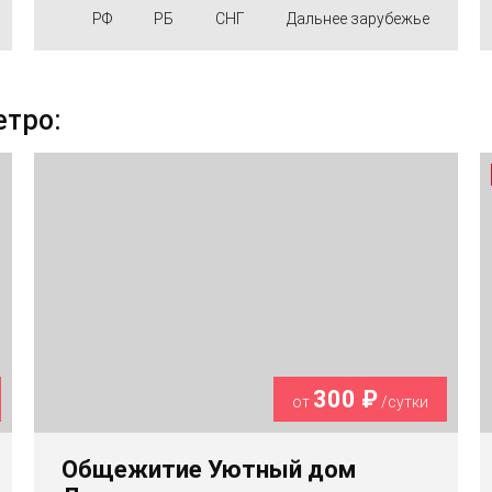
РФ
РБ
СНГ
Дальнее зарубежье
етро:
300 ₽
от
/сутки
Общежитие Уютный дом