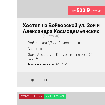
500 ₽
от
/сутки
Хостел на Войковской ул. Зои и
Александра Космодемьянских
51 отзыв
Войковская 1,7 км (Замоскворецкая)
Места есть
Зои и Александра Космодемьянских, д.34,
корп.6.
Мест в комнате:
4/ 6/ 8/ 10
РФ
СНГ
СОБСТВЕННИК
ХИТ ПРОДАЖ