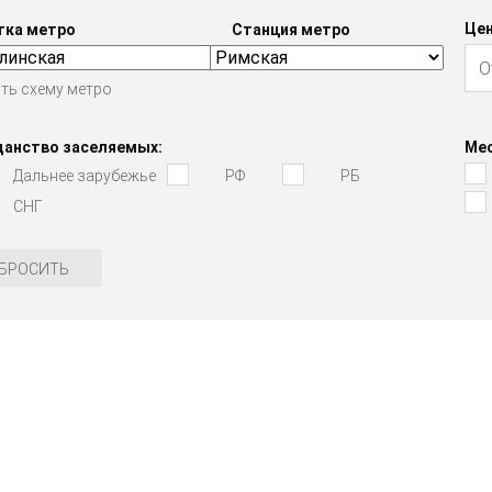
Цен
тка метро
Станция метро
ть схему метро
данство заселяемых:
Мес
Дальнее зарубежье
РФ
РБ
СНГ
БРОСИТЬ