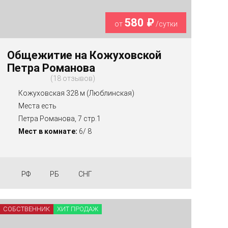
580 ₽
от
/сутки
Общежитие на Кожуховской
Петра Романова
18 отзывов
Кожуховская 328 м (Люблинская)
Места есть
Петра Романова, 7 стр.1
Мест в комнате:
6/ 8
РФ
РБ
СНГ
СОБСТВЕННИК
ХИТ ПРОДАЖ