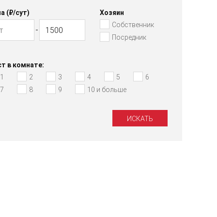
а (₽/cут)
Хозяин
Собственник
Посредник
т в комнате:
1
2
3
4
5
6
7
8
9
10 и больше