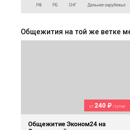
РФ
РБ
СНГ
Дальнее зарубежье
Общежития на той же ветке м
240 ₽
от
/сутки
Общежитие Эконом24 на