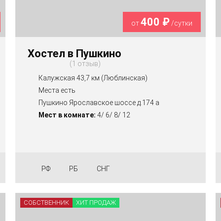
400 ₽
от
/сутки
Хостел в Пушкино
1 отзыв
Калужская 43,7 км (Люблинская)
Места есть
Пушкино Ярославское шоссе д.174 а
Мест в комнате:
4/ 6/ 8/ 12
РФ
РБ
СНГ
СОБСТВЕННИК
ХИТ ПРОДАЖ