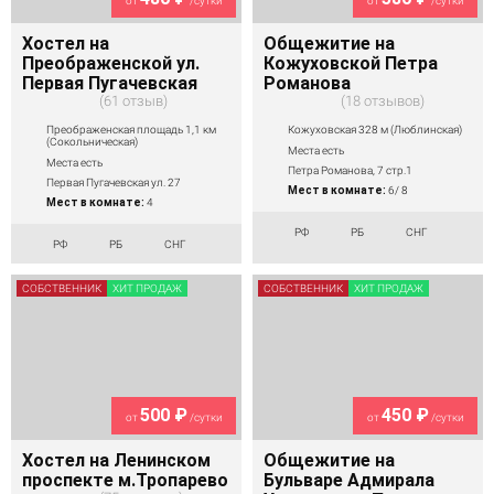
от
/сутки
от
/сутки
Хостел на
Общежитие на
Преображенской ул.
Кожуховской Петра
Первая Пугачевская
Романова
61 отзыв
18 отзывов
Преображенская площадь 1,1 км
Кожуховская 328 м (Люблинская)
(Сокольническая)
Места есть
Места есть
Петра Романова, 7 стр.1
Первая Пугачевская ул. 27
Мест в комнате:
6/ 8
Мест в комнате:
4
РФ
РБ
СНГ
РФ
РБ
СНГ
СОБСТВЕННИК
ХИТ ПРОДАЖ
СОБСТВЕННИК
ХИТ ПРОДАЖ
500 ₽
450 ₽
от
/сутки
от
/сутки
Хостел на Ленинском
Общежитие на
проспекте м.Тропарево
Бульваре Адмирала