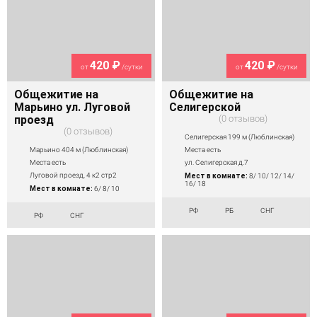
420 ₽
420 ₽
от
/сутки
от
/сутки
Общежитие на
Общежитие на
Марьино ул. Луговой
Селигерской
проезд
0 отзывов
0 отзывов
Селигерская 199 м (Люблинская)
Марьино 404 м (Люблинская)
Места есть
Места есть
ул. Селигерская д.7
Луговой проезд, 4 к2 стр2
Мест в комнате:
8/ 10/ 12/ 14/
16/ 18
Мест в комнате:
6/ 8/ 10
РФ
РБ
СНГ
РФ
СНГ