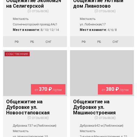
Общежитие Эконом24
Общежитие Уютный
на Селигерской
дом Лианозово
0 отзывов
0 отзывов
Места есть
Места есть
Солнечногорский проезд,4Ас1
ул. Лобненская,17
Мест в комнате:
8/ 10/ 12/ 14
Мест в комнате:
4/ 6/ 8
РФ
РБ
СНГ
РФ
РБ
СНГ
СОБСТВЕННИК
370 ₽
380 ₽
от
/сутки
от
/сутки
Общежитие на
Общежитие на
Дубровке ул.
Дубровке ул.
Новоостаповская
Машиностроения
0 отзывов
0 отзывов
Дубровка 737 м (Люблинская)
Дубровка 642 м (Люблинская)
Места есть
Места есть
ул. Новоостаповская, 10
2-я улица Машиностроения, д. 21