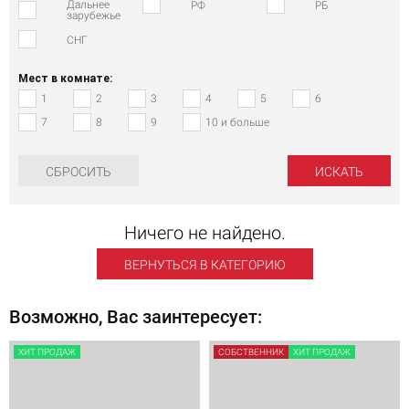
Дальнее
РФ
РБ
зарубежье
СНГ
Мест в комнате:
1
2
3
4
5
6
7
8
9
10 и больше
СБРОСИТЬ
Ничего не найдено.
ВЕРНУТЬСЯ В КАТЕГОРИЮ
Возможно, Вас заинтересует:
ХИТ ПРОДАЖ
СОБСТВЕННИК
ХИТ ПРОДАЖ