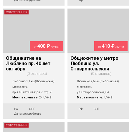
РФ
СОБСТВЕННИК
400 ₽
410 ₽
от
/сутки
от
/сутки
Общежитие на
Общежитие у метро
Люблино пр. 40 лет
Люблино ул.
октября
Ставропольская
0 отзывов
0 отзывов
Люблино 1,1 км (Люблинская)
Люблино 2,6 км (Люблинская)
Места есть
Места есть
пр-т 40 лет Октября, 7, стр. 2
ул. Ставропольская, 84
Мест в комнате:
2/ 4/ 6/ 8
Мест в комнате:
4/ 6/ 8
РФ
СНГ
РФ
СНГ
Дальнее зарубежье
СОБСТВЕННИК