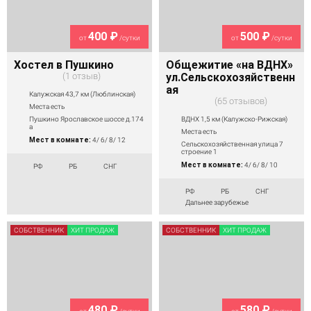
400 ₽
500 ₽
от
/сутки
от
/сутки
Хостел в Пушкино
Общежитие «на ВДНХ»
1 отзыв
ул.Сельскохозяйственн
ая
Калужская 43,7 км (Люблинская)
65 отзывов
Места есть
ВДНХ 1,5 км (Калужско-Рижская)
Пушкино Ярославское шоссе д.174
а
Места есть
Мест в комнате:
4/ 6/ 8/ 12
Сельскохозяйственная улица 7
строение 1
Мест в комнате:
4/ 6/ 8/ 10
РФ
РБ
СНГ
РФ
РБ
СНГ
Дальнее зарубежье
СОБСТВЕННИК
ХИТ ПРОДАЖ
СОБСТВЕННИК
ХИТ ПРОДАЖ
480 ₽
580 ₽