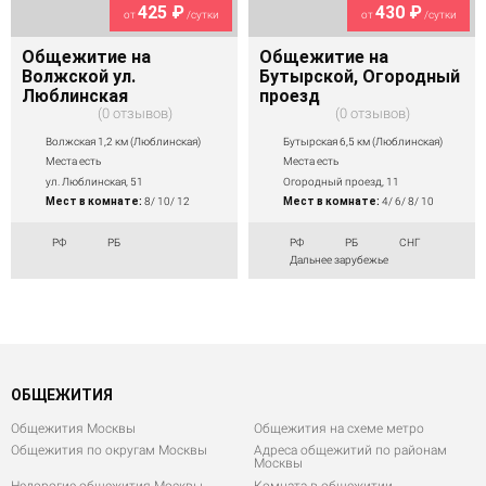
425 ₽
430 ₽
от
/сутки
от
/сутки
Общежитие на
Общежитие на
Волжской ул.
Бутырской, Огородный
Люблинская
проезд
0 отзывов
0 отзывов
Волжская 1,2 км (Люблинская)
Бутырская 6,5 км (Люблинская)
Места есть
Места есть
ул. Люблинская, 51
Огородный проезд, 11
Мест в комнате:
8/ 10/ 12
Мест в комнате:
4/ 6/ 8/ 10
РФ
РБ
РФ
РБ
СНГ
Дальнее зарубежье
ОБЩЕЖИТИЯ
Общежития Москвы
Общежития на схеме метро
Общежития по округам Москвы
Адреса общежитий по районам
Москвы
Недорогие общежития Москвы
Комната в общежитии