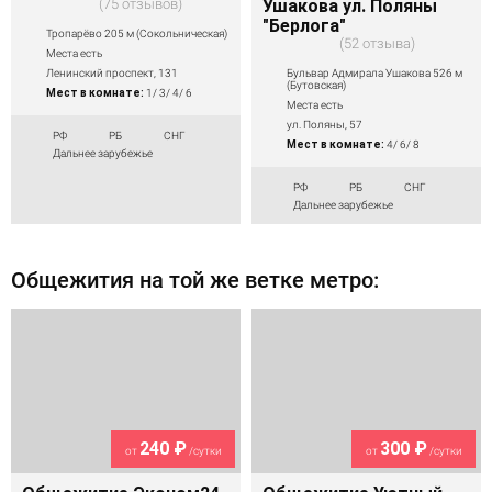
75 отзывов
Ушакова ул. Поляны
"Берлога"
Тропарёво 205 м (Сокольническая)
52 отзыва
Места есть
Бульвар Адмирала Ушакова 526 м
Ленинский проспект, 131
(Бутовская)
Мест в комнате:
1/ 3/ 4/ 6
Места есть
ул. Поляны, 57
РФ
РБ
СНГ
Мест в комнате:
4/ 6/ 8
Дальнее зарубежье
РФ
РБ
СНГ
Дальнее зарубежье
Общежития на той же ветке метро:
240 ₽
300 ₽
от
/сутки
от
/сутки