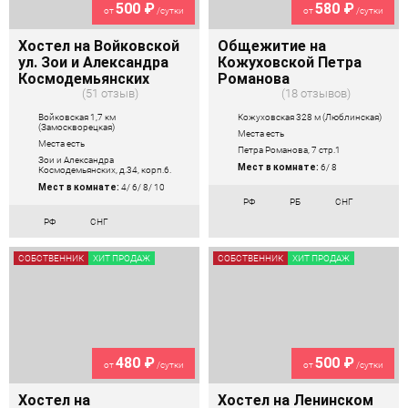
500 ₽
580 ₽
от
/сутки
от
/сутки
Хостел на Войковской
Общежитие на
ул. Зои и Александра
Кожуховской Петра
Космодемьянских
Романова
51 отзыв
18 отзывов
Войковская 1,7 км
Кожуховская 328 м (Люблинская)
(Замоскворецкая)
Места есть
Места есть
Петра Романова, 7 стр.1
Зои и Александра
Мест в комнате:
6/ 8
Космодемьянских, д.34, корп.6.
Мест в комнате:
4/ 6/ 8/ 10
РФ
РБ
СНГ
РФ
СНГ
СОБСТВЕННИК
ХИТ ПРОДАЖ
СОБСТВЕННИК
ХИТ ПРОДАЖ
480 ₽
500 ₽
от
/сутки
от
/сутки
Хостел на
Хостел на Ленинском