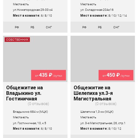
Места есть
Места есть
ул.Нижегородская 29-33 с4
ул. Складочная 20Ас16
Мест в комнате:
6/ 8/ 10
Мест в комнате:
8/ 10/ 12/ 14
РФ
РБ
СНГ
РФ
РБ
СНГ
СОБСТВЕННИК
435 ₽
450 ₽
от
/сутки
от
/сутки
Общежитие на
Общежитие на
Владыкино ул.
Шелепиха ул.3-я
Гостиничная
Магистральная
0 отзывов
0 отзывов
Владыкино 684 м (МЦК)
Шелепиха 1,3 км (МЦК)
Места есть
Места есть
ул. Гостиничная, 10, к 5
ул. 3-я Магистральная, 26, стр.1
Мест в комнате:
6/ 8/ 10
Мест в комнате:
8/ 10/ 12