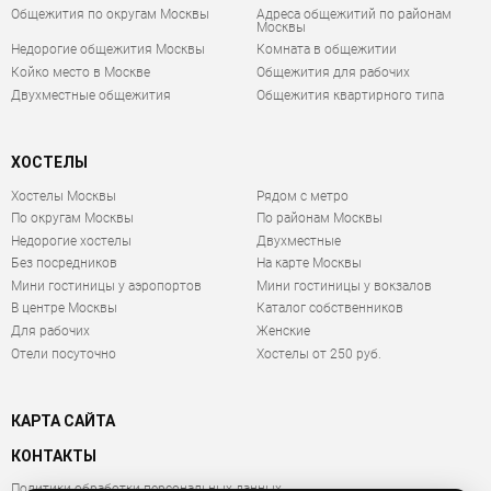
Общежития по округам Москвы
Адреса общежитий по районам
Москвы
Недорогие общежития Москвы
Комната в общежитии
Койко место в Москве
Общежития для рабочих
Двухместные общежития
Общежития квартирного типа
ХОСТЕЛЫ
Хостелы Москвы
Рядом с метро
По округам Москвы
По районам Москвы
Недорогие хостелы
Двухместные
Без посредников
На карте Москвы
Мини гостиницы у аэропортов
Мини гостиницы у вокзалов
В центре Москвы
Каталог собственников
Для рабочих
Женские
Отели посуточно
Хостелы от 250 руб.
КАРТА САЙТА
КОНТАКТЫ
Политики обработки персональных данных