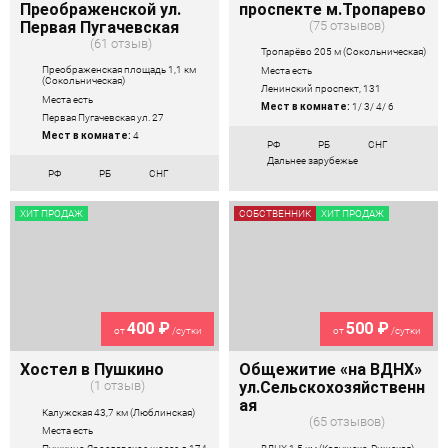
Преображенской ул.
проспекте м.Тропарево
Первая Пугачевская
75 отзывов
61 отзыв
Тропарёво 205 м (Сокольническая)
Преображенская площадь 1,1 км
Места есть
(Сокольническая)
Ленинский проспект, 131
Места есть
Мест в комнате:
1/ 3/ 4/ 6
Первая Пугачевская ул. 27
Мест в комнате:
4
РФ
РБ
СНГ
Дальнее зарубежье
РФ
РБ
СНГ
ХИТ ПРОДАЖ
СОБСТВЕННИК
ХИТ ПРОДАЖ
400 ₽
500 ₽
от
/сутки
от
/сутки
Хостел в Пушкино
Общежитие «на ВДНХ»
1 отзыв
ул.Сельскохозяйственн
ая
Калужская 43,7 км (Люблинская)
65 отзывов
Места есть