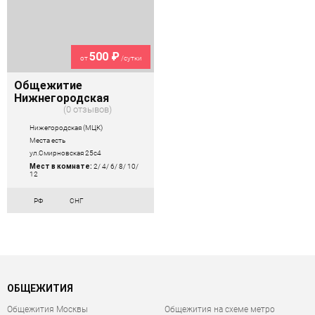
500 ₽
от
/сутки
Общежитие
Нижнегородская
0 отзывов
Нижегородская (МЦК)
Места есть
ул.Смирновская 25с4
Мест в комнате:
2/ 4/ 6/ 8/ 10/
12
РФ
СНГ
ОБЩЕЖИТИЯ
Общежития Москвы
Общежития на схеме метро