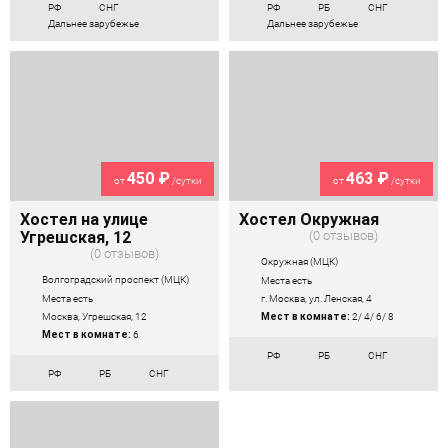
РФ
СНГ
РФ
РБ
СНГ
Дальнее зарубежье
Дальнее зарубежье
450 ₽
463 ₽
от
/сутки
от
/сутки
Хостел на улице
Хостел Окружная
Угрешская, 12
0 отзывов
0 отзывов
Окружная (МЦК)
Волгоградский проспект (МЦК)
Места есть
Места есть
г. Москва, ул. Ленская, 4
Москва, Угрешская, 12
Мест в комнате:
2/ 4/ 6/ 8
Мест в комнате:
6
РФ
РБ
СНГ
РФ
РБ
СНГ