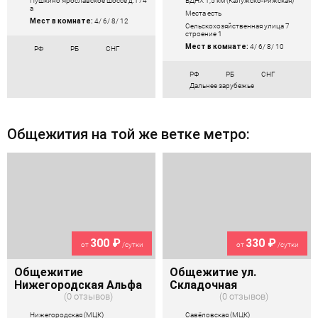
ВДНХ 1,5 км (Калужско-Рижская)
Пушкино Ярославское шоссе д.174
а
Места есть
Мест в комнате:
4/ 6/ 8/ 12
Сельскохозяйственная улица 7
строение 1
Мест в комнате:
4/ 6/ 8/ 10
РФ
РБ
СНГ
РФ
РБ
СНГ
Дальнее зарубежье
Общежития на той же ветке метро:
300 ₽
330 ₽
от
/сутки
от
/сутки
Общежитие
Общежитие ул.
Нижегородская Альфа
Складочная
0 отзывов
0 отзывов
Нижегородская (МЦК)
Савёловская (МЦК)