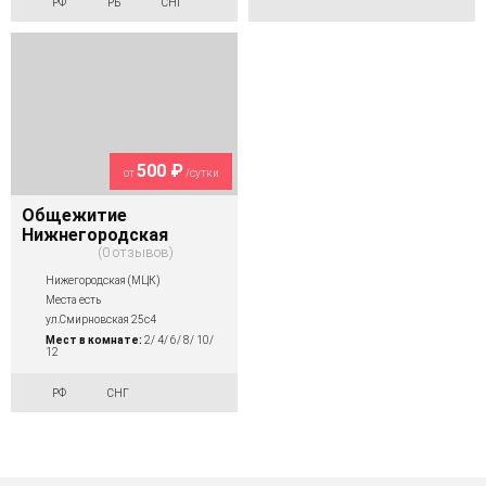
РФ
РБ
СНГ
500 ₽
от
/сутки
Общежитие
Нижнегородская
0 отзывов
Нижегородская (МЦК)
Места есть
ул.Смирновская 25с4
Мест в комнате:
2/ 4/ 6/ 8/ 10/
12
РФ
СНГ