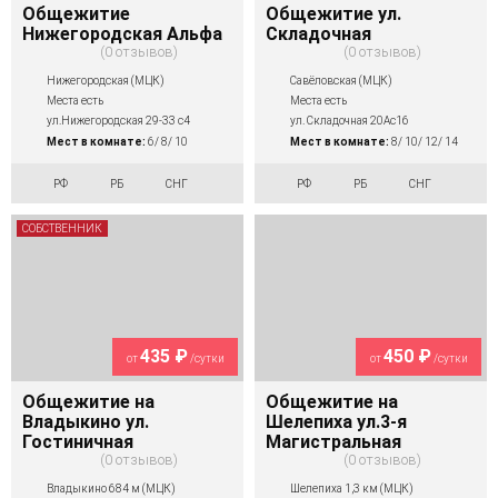
Общежитие
Общежитие ул.
Нижегородская Альфа
Складочная
0 отзывов
0 отзывов
Нижегородская (МЦК)
Савёловская (МЦК)
Места есть
Места есть
ул.Нижегородская 29-33 с4
ул. Складочная 20Ас16
Мест в комнате:
6/ 8/ 10
Мест в комнате:
8/ 10/ 12/ 14
РФ
РБ
СНГ
РФ
РБ
СНГ
СОБСТВЕННИК
435 ₽
450 ₽
от
/сутки
от
/сутки
Общежитие на
Общежитие на
Владыкино ул.
Шелепиха ул.3-я
Гостиничная
Магистральная
0 отзывов
0 отзывов
Владыкино 684 м (МЦК)
Шелепиха 1,3 км (МЦК)