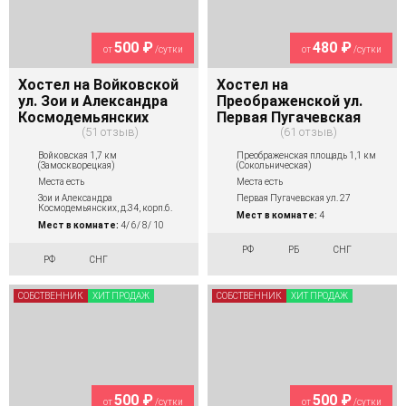
500 ₽
480 ₽
от
/сутки
от
/сутки
Хостел на Войковской
Хостел на
ул. Зои и Александра
Преображенской ул.
Космодемьянских
Первая Пугачевская
51 отзыв
61 отзыв
Войковская 1,7 км
Преображенская площадь 1,1 км
(Замоскворецкая)
(Сокольническая)
Места есть
Места есть
Зои и Александра
Первая Пугачевская ул. 27
Космодемьянских, д.34, корп.6.
Мест в комнате:
4
Мест в комнате:
4/ 6/ 8/ 10
РФ
РБ
СНГ
РФ
СНГ
СОБСТВЕННИК
ХИТ ПРОДАЖ
СОБСТВЕННИК
ХИТ ПРОДАЖ
500 ₽
500 ₽
от
/сутки
от
/сутки