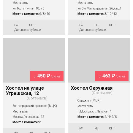
Места есть
Места есть
ул. Гостиничная, 10, к 5
ул. 3-я Магистральная, 26, стр.1
Мест в комнате:
6/ 8/ 10
Мест в комнате:
8/ 10/ 12
РФ
СНГ
РФ
РБ
СНГ
Дальнее зарубежье
Дальнее зарубежье
450 ₽
463 ₽
от
/сутки
от
/сутки
Хостел на улице
Хостел Окружная
Угрешская, 12
0 отзывов
0 отзывов
Окружная (МЦК)
Волгоградский проспект (МЦК)
Места есть
Места есть
г. Москва, ул. Ленская, 4
Москва, Угрешская, 12
Мест в комнате:
2/ 4/ 6/ 8
Мест в комнате:
6
РФ
РБ
СНГ