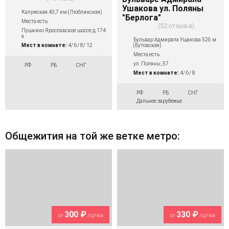
Ушакова ул. Поляны
Калужская 43,7 км (Люблинская)
"Берлога"
Места есть
52 отзыва
Пушкино Ярославское шоссе д.174
а
Бульвар Адмирала Ушакова 526 м
(Бутовская)
Мест в комнате:
4/ 6/ 8/ 12
Места есть
ул. Поляны, 57
РФ
РБ
СНГ
Мест в комнате:
4/ 6/ 8
РФ
РБ
СНГ
Дальнее зарубежье
Общежития на той же ветке метро:
300 ₽
330 ₽
от
/сутки
от
/сутки