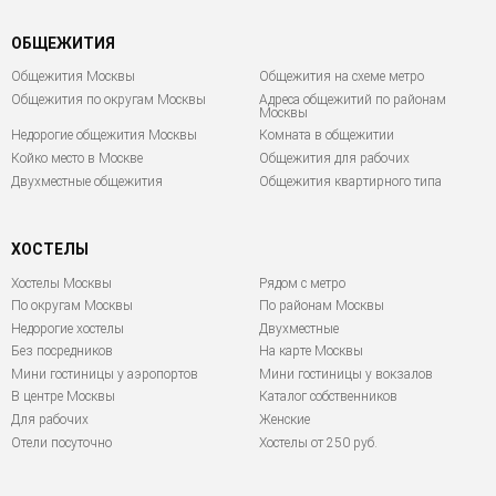
ОБЩЕЖИТИЯ
Общежития Москвы
Общежития на схеме метро
Общежития по округам Москвы
Адреса общежитий по районам
Москвы
Недорогие общежития Москвы
Комната в общежитии
Койко место в Москве
Общежития для рабочих
Двухместные общежития
Общежития квартирного типа
ХОСТЕЛЫ
Хостелы Москвы
Рядом с метро
По округам Москвы
По районам Москвы
Недорогие хостелы
Двухместные
Без посредников
На карте Москвы
Мини гостиницы у аэропортов
Мини гостиницы у вокзалов
В центре Москвы
Каталог собственников
Для рабочих
Женские
Отели посуточно
Хостелы от 250 руб.