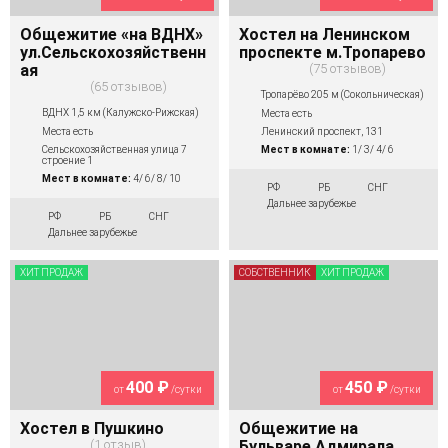
Общежитие «на ВДНХ»
Хостел на Ленинском
ул.Сельскохозяйственн
проспекте м.Тропарево
ая
75 отзывов
65 отзывов
Тропарёво 205 м (Сокольническая)
ВДНХ 1,5 км (Калужско-Рижская)
Места есть
Места есть
Ленинский проспект, 131
Сельскохозяйственная улица 7
Мест в комнате:
1/ 3/ 4/ 6
строение 1
Мест в комнате:
4/ 6/ 8/ 10
РФ
РБ
СНГ
Дальнее зарубежье
РФ
РБ
СНГ
Дальнее зарубежье
ХИТ ПРОДАЖ
СОБСТВЕННИК
ХИТ ПРОДАЖ
400 ₽
450 ₽
от
/сутки
от
/сутки
Хостел в Пушкино
Общежитие на
1 отзыв
Бульваре Адмирала