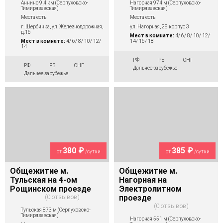
Аннино 9,4 км (Серпуховско-
Нагорная 974 м (Серпуховско-
Тимирязевская)
Тимирязевская)
Места есть
Места есть
г. Щербинка, ул. Железнодорожная,
ул. Нагорная, 28 корпус 3
д.16
Мест в комнате:
4/ 6/ 8/ 10/ 12/
Мест в комнате:
4/ 6/ 8/ 10/ 12/
14/ 16/ 18
14
РФ
РБ
СНГ
РФ
РБ
СНГ
Дальнее зарубежье
Дальнее зарубежье
380 ₽
385 ₽
от
/сутки
от
/сутки
Общежитие м.
Общежитие м.
Тульская на 4-ом
Нагорная на
Рощинском проезде
Электролитном
0 отзывов
проезде
0 отзывов
Тульская 873 м (Серпуховско-
Тимирязевская)
Нагорная 551 м (Серпуховско-