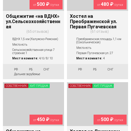
500 ₽
480 ₽
от
/сутки
от
/сутки
Общежитие «на ВДНХ»
Хостел на
ул.Сельскохозяйственн
Преображенской ул.
ая
Первая Пугачевская
65 отзывов
61 отзыв
ВДНХ 1,5 км (Калужско-Рижская)
Преображенская площадь 1,1 км
(Сокольническая)
Места есть
Места есть
Сельскохозяйственная улица 7
строение 1
Первая Пугачевская ул. 27
Мест в комнате:
4/ 6/ 8/ 10
Мест в комнате:
4
РФ
РБ
СНГ
РФ
РБ
СНГ
Дальнее зарубежье
СОБСТВЕННИК
ХИТ ПРОДАЖ
СОБСТВЕННИК
ХИТ ПРОДАЖ
450 ₽
500 ₽
от
/сутки
от
/сутки