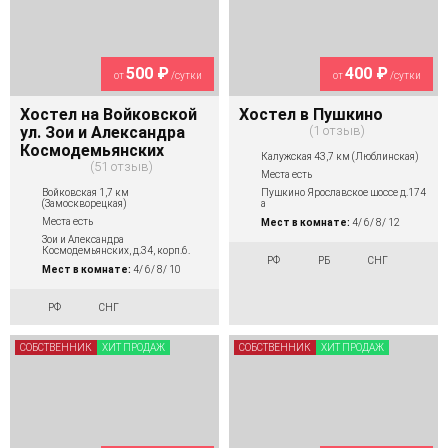
500 ₽
400 ₽
от
/сутки
от
/сутки
Хостел на Войковской
Хостел в Пушкино
ул. Зои и Александра
1 отзыв
Космодемьянских
Калужская 43,7 км (Люблинская)
51 отзыв
Места есть
Войковская 1,7 км
Пушкино Ярославское шоссе д.174
(Замоскворецкая)
а
Места есть
Мест в комнате:
4/ 6/ 8/ 12
Зои и Александра
Космодемьянских, д.34, корп.6.
РФ
РБ
СНГ
Мест в комнате:
4/ 6/ 8/ 10
РФ
СНГ
СОБСТВЕННИК
ХИТ ПРОДАЖ
СОБСТВЕННИК
ХИТ ПРОДАЖ