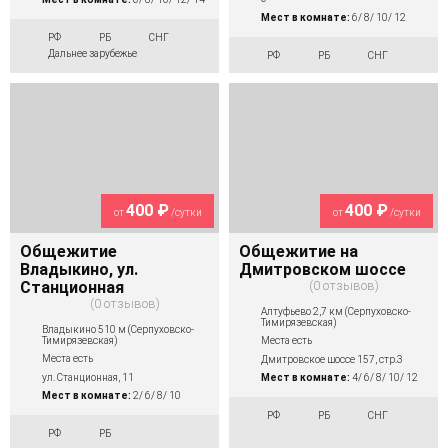
Мест в комнате:
6/ 8/ 10/ 12
РФ
РБ
СНГ
Дальнее зарубежье
РФ
РБ
СНГ
400 ₽
400 ₽
от
/сутки
от
/сутки
Общежитие
Общежитие на
Владыкино, ул.
Дмитровском шоссе
Станционная
0 отзывов
0 отзывов
Алтуфьево 2,7 км (Серпуховско-
Тимирязевская)
Владыкино 510 м (Серпуховско-
Тимирязевская)
Места есть
Места есть
Дмитровское шоссе 157, стр.3
ул. Станционная, 11
Мест в комнате:
4/ 6/ 8/ 10/ 12
Мест в комнате:
2/ 6/ 8/ 10
РФ
РБ
СНГ
РФ
РБ