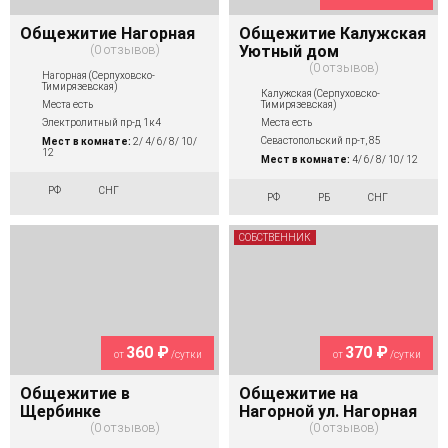
Общежитие Нагорная
Общежитие Калужская
0 отзывов
Уютный дом
0 отзывов
Нагорная (Серпуховско-
Тимирязевская)
Калужская (Серпуховско-
Тимирязевская)
Места есть
Места есть
Электролитный пр-д 1к4
Севастопольский пр-т, 85
Мест в комнате:
2/ 4/ 6/ 8/ 10/
12
Мест в комнате:
4/ 6/ 8/ 10/ 12
РФ
СНГ
РФ
РБ
СНГ
СОБСТВЕННИК
360 ₽
370 ₽
от
/сутки
от
/сутки
Общежитие в
Общежитие на
Щербинке
Нагорной ул. Нагорная
0 отзывов
0 отзывов