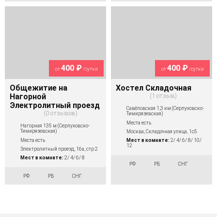
400 ₽
400 ₽
от
/сутки
от
/сутки
Общежитие на
Хостел Складочная
Нагорной
1 отзыв
Электролитный проезд
Савёловская 1,3 км (Серпуховско-
0 отзывов
Тимирязевская)
Места есть
Нагорная 135 м (Серпуховско-
Тимирязевская)
Москва, Складочная улица, 1с5
Места есть
Мест в комнате:
2/ 4/ 6/ 8/ 10/
12
Электролитный проезд, 16а, стр 2
Мест в комнате:
2/ 4/ 6/ 8
РФ
РБ
СНГ
РФ
РБ
СНГ