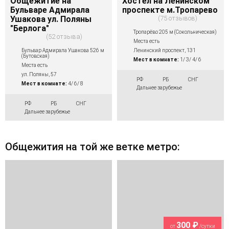
Общежитие на
Хостел на Ленинском
Бульваре Адмирала
проспекте м.Тропарево
Ушакова ул. Поляны
75 отзывов
"Берлога"
Тропарёво 205 м (Сокольническая)
52 отзыва
Места есть
Бульвар Адмирала Ушакова 526 м
Ленинский проспект, 131
(Бутовская)
Мест в комнате:
1/ 3/ 4/ 6
Места есть
ул. Поляны, 57
РФ
РБ
СНГ
Мест в комнате:
4/ 6/ 8
Дальнее зарубежье
РФ
РБ
СНГ
Дальнее зарубежье
Общежития на той же ветке метро:
300 ₽
от
/сутки