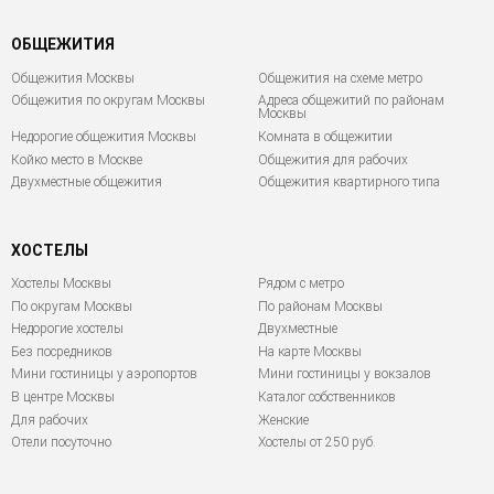
ОБЩЕЖИТИЯ
Общежития Москвы
Общежития на схеме метро
Общежития по округам Москвы
Адреса общежитий по районам
Москвы
Недорогие общежития Москвы
Комната в общежитии
Койко место в Москве
Общежития для рабочих
Двухместные общежития
Общежития квартирного типа
ХОСТЕЛЫ
Хостелы Москвы
Рядом с метро
По округам Москвы
По районам Москвы
Недорогие хостелы
Двухместные
Без посредников
На карте Москвы
Мини гостиницы у аэропортов
Мини гостиницы у вокзалов
В центре Москвы
Каталог собственников
Для рабочих
Женские
Отели посуточно
Хостелы от 250 руб.