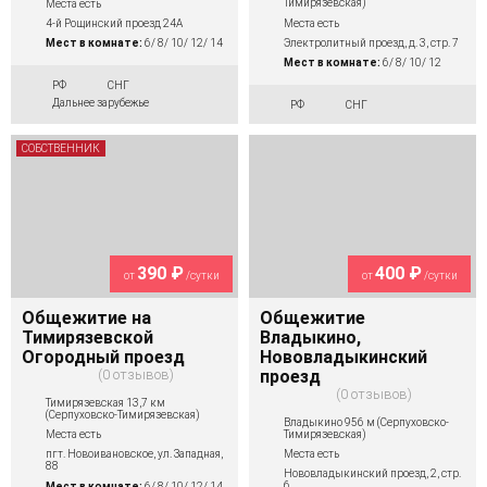
Тимирязевская)
Места есть
Места есть
4-й Рощинский проезд 24А
Электролитный проезд, д. 3, стр. 7
Мест в комнате:
6/ 8/ 10/ 12/ 14
Мест в комнате:
6/ 8/ 10/ 12
РФ
СНГ
Дальнее зарубежье
РФ
СНГ
СОБСТВЕННИК
390 ₽
400 ₽
от
/сутки
от
/сутки
Общежитие на
Общежитие
Тимирязевской
Владыкино,
Огородный проезд
Нововладыкинский
0 отзывов
проезд
0 отзывов
Тимирязевская 13,7 км
(Серпуховско-Тимирязевская)
Владыкино 956 м (Серпуховско-
Тимирязевская)
Места есть
Места есть
пгт. Новоивановское, ул. Западная,
88
Нововладыкинский проезд, 2, стр.
6
Мест в комнате:
6/ 8/ 10/ 12/ 14