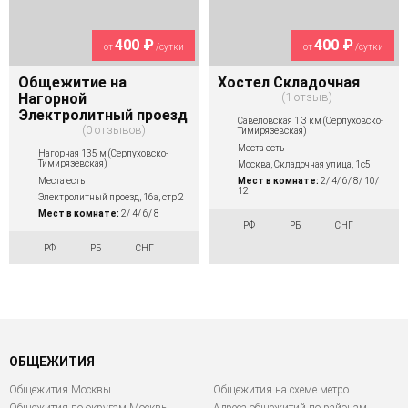
400 ₽
400 ₽
от
/сутки
от
/сутки
Общежитие на
Хостел Складочная
Нагорной
1 отзыв
Электролитный проезд
Савёловская 1,3 км (Серпуховско-
0 отзывов
Тимирязевская)
Места есть
Нагорная 135 м (Серпуховско-
Тимирязевская)
Москва, Складочная улица, 1с5
Места есть
Мест в комнате:
2/ 4/ 6/ 8/ 10/
12
Электролитный проезд, 16а, стр 2
Мест в комнате:
2/ 4/ 6/ 8
РФ
РБ
СНГ
РФ
РБ
СНГ
ОБЩЕЖИТИЯ
Общежития Москвы
Общежития на схеме метро