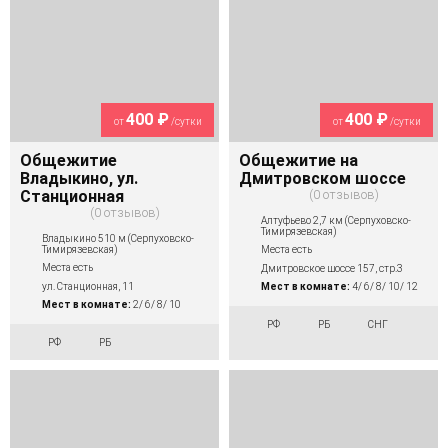
400 ₽
400 ₽
от
/сутки
от
/сутки
Общежитие
Общежитие на
Владыкино, ул.
Дмитровском шоссе
Станционная
0 отзывов
0 отзывов
Алтуфьево 2,7 км (Серпуховско-
Тимирязевская)
Владыкино 510 м (Серпуховско-
Тимирязевская)
Места есть
Места есть
Дмитровское шоссе 157, стр.3
ул. Станционная, 11
Мест в комнате:
4/ 6/ 8/ 10/ 12
Мест в комнате:
2/ 6/ 8/ 10
РФ
РБ
СНГ
РФ
РБ