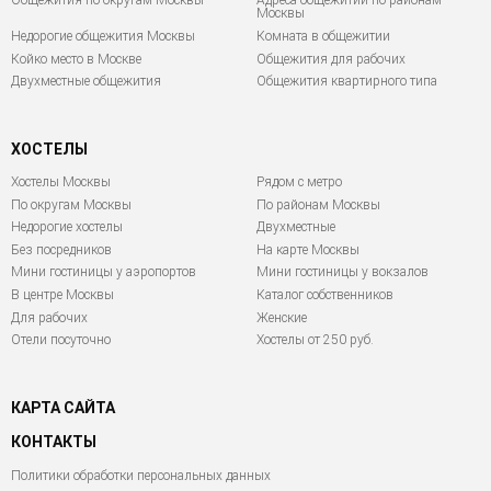
Общежития по округам Москвы
Адреса общежитий по районам
Москвы
Недорогие общежития Москвы
Комната в общежитии
Койко место в Москве
Общежития для рабочих
Двухместные общежития
Общежития квартирного типа
ХОСТЕЛЫ
Хостелы Москвы
Рядом с метро
По округам Москвы
По районам Москвы
Недорогие хостелы
Двухместные
Без посредников
На карте Москвы
Мини гостиницы у аэропортов
Мини гостиницы у вокзалов
В центре Москвы
Каталог собственников
Для рабочих
Женские
Отели посуточно
Хостелы от 250 руб.
КАРТА САЙТА
КОНТАКТЫ
Политики обработки персональных данных