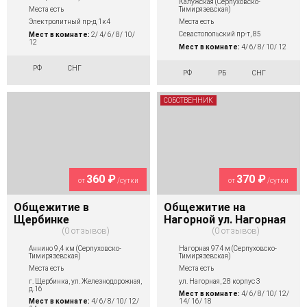
Калужская (Серпуховско-
Тимирязевская)
Места есть
Места есть
Электролитный пр-д 1к4
Севастопольский пр-т, 85
Мест в комнате:
2/ 4/ 6/ 8/ 10/
12
Мест в комнате:
4/ 6/ 8/ 10/ 12
РФ
СНГ
РФ
РБ
СНГ
СОБСТВЕННИК
360 ₽
370 ₽
от
/сутки
от
/сутки
Общежитие в
Общежитие на
Щербинке
Нагорной ул. Нагорная
0 отзывов
0 отзывов
Аннино 9,4 км (Серпуховско-
Нагорная 974 м (Серпуховско-
Тимирязевская)
Тимирязевская)
Места есть
Места есть
г. Щербинка, ул. Железнодорожная,
ул. Нагорная, 28 корпус 3
д.16
Мест в комнате:
4/ 6/ 8/ 10/ 12/
Мест в комнате:
4/ 6/ 8/ 10/ 12/
14/ 16/ 18