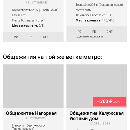
18 отзывов
Тропарёво 205 м (Сокольническая)
Кожуховская 328 м (Люблинская)
Места есть
Места есть
Ленинский проспект, 131
Петра Романова, 7 стр.1
Мест в комнате:
1/ 3/ 4/ 6
Мест в комнате:
6/ 8
РФ
РБ
СНГ
Дальнее зарубежье
РФ
РБ
СНГ
Общежития на той же ветке метро:
300 ₽
от
/сутки
Общежитие Нагорная
Общежитие Калужская
0 отзывов
Уютный дом
0 отзывов
Нагорная (Серпуховско-
Тимирязевская)