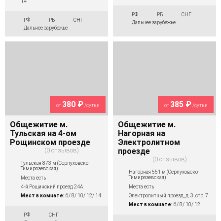
14
РФ
РБ
СНГ
РФ
РБ
СНГ
Дальнее зарубежье
Дальнее зарубежье
380 ₽
385 ₽
от
/сутки
от
/сутки
Общежитие м.
Общежитие м.
Тульская на 4-ом
Нагорная на
Рощинском проезде
Электролитном
0 отзывов
проезде
0 отзывов
Тульская 873 м (Серпуховско-
Тимирязевская)
Нагорная 551 м (Серпуховско-
Тимирязевская)
Места есть
Места есть
4-й Рощинский проезд 24А
Электролитный проезд, д. 3, стр. 7
Мест в комнате:
6/ 8/ 10/ 12/ 14
Мест в комнате:
6/ 8/ 10/ 12
РФ
СНГ