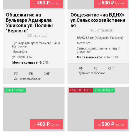
450 ₽
500 ₽
от
/сутки
от
/сутки
Общежитие на
Общежитие «на ВДНХ»
Бульваре Адмирала
ул.Сельскохозяйственн
Ушакова ул. Поляны
ая
"Берлога"
65 отзывов
52 отзыва
ВДНХ 1,5 км (Калужско-Рижская)
Бульвар Адмирала Ушакова 526 м
Места есть
(Бутовская)
Сельскохозяйственная улица 7
Места есть
строение 1
ул. Поляны, 57
Мест в комнате:
4/ 6/ 8/ 10
Мест в комнате:
4/ 6/ 8
РФ
РБ
СНГ
Дальнее зарубежье
РФ
РБ
СНГ
Дальнее зарубежье
ХИТ ПРОДАЖ
СОБСТВЕННИК
ХИТ ПРОДАЖ
400 ₽
500 ₽
от
/сутки
от
/сутки