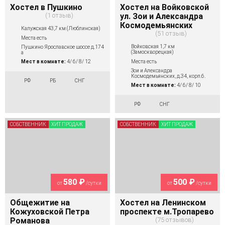
Хостел в Пушкино
Хостел на Войковской
1 отзыв
ул. Зои и Александра
Космодемьянских
Калужская 43,7 км (Люблинская)
51 отзыв
Места есть
Войковская 1,7 км
Пушкино Ярославское шоссе д.174
(Замоскворецкая)
а
Места есть
Мест в комнате:
4/ 6/ 8/ 12
Зои и Александра
Космодемьянских, д.34, корп.6.
РФ
РБ
СНГ
Мест в комнате:
4/ 6/ 8/ 10
РФ
СНГ
СОБСТВЕННИК
ХИТ ПРОДАЖ
СОБСТВЕННИК
ХИТ ПРОДАЖ
580 ₽
500 ₽
от
/сутки
от
/сутки
Общежитие на
Хостел на Ленинском
Кожуховской Петра
проспекте м.Тропарево
Романова
75 отзывов