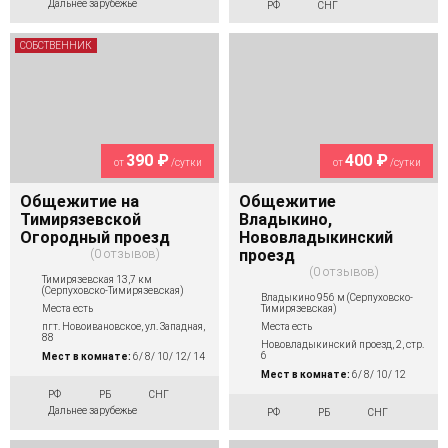
Дальнее зарубежье
РФ
СНГ
СОБСТВЕННИК
390 ₽
400 ₽
от
/сутки
от
/сутки
Общежитие на
Общежитие
Тимирязевской
Владыкино,
Огородный проезд
Нововладыкинский
0 отзывов
проезд
0 отзывов
Тимирязевская 13,7 км
(Серпуховско-Тимирязевская)
Владыкино 956 м (Серпуховско-
Тимирязевская)
Места есть
Места есть
пгт. Новоивановское, ул. Западная,
88
Нововладыкинский проезд, 2, стр.
6
Мест в комнате:
6/ 8/ 10/ 12/ 14
Мест в комнате:
6/ 8/ 10/ 12
РФ
РБ
СНГ
Дальнее зарубежье
РФ
РБ
СНГ