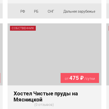
РФ
РБ
СНГ
Дальнее зарубежье
СОБСТВЕННИК
475 ₽
от
/сутки
Хостел Чистые пруды на
Мясницкой
0 отзывов