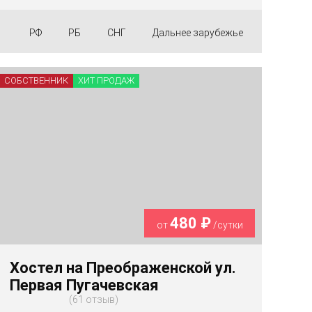
РФ
РБ
СНГ
Дальнее зарубежье
СОБСТВЕННИК
ХИТ ПРОДАЖ
480 ₽
от
/сутки
Хостел на Преображенской ул.
Первая Пугачевская
61 отзыв