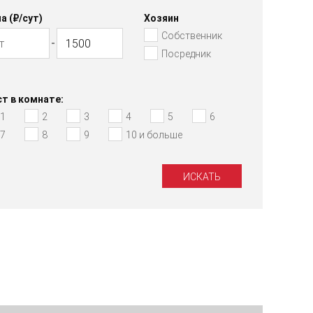
а (₽/cут)
Хозяин
Собственник
Посредник
т в комнате:
1
2
3
4
5
6
7
8
9
10 и больше