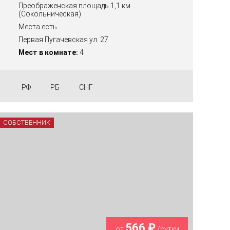
Преображенская площадь 1,1 км
(Сокольническая)
Места есть
Первая Пугачевская ул. 27
Мест в комнате:
4
РФ
РБ
СНГ
СОБСТВЕННИК
566 ₽
от
/сутки