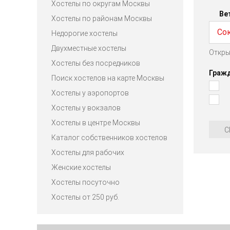
Хостелы по округам Москвы
Ве
Хостелы по районам Москвы
Со
Недорогие хостелы
Двухместные хостелы
Откры
Хостелы без посредников
Граж
Поиск хостелов на карте Москвы
Хостелы у аэропортов
Хостелы у вокзалов
Хостелы в центре Москвы
С
Каталог собственников хостелов
Хостелы для рабочих
Женские хостелы
Хостелы посуточно
Хостелы от 250 руб.