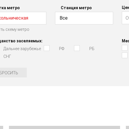
Цен
тка метро
Станция метро
кольническая
Все
ть схему метро
данство заселяемых:
Мес
Дальнее зарубежье
РФ
РБ
СНГ
БРОСИТЬ