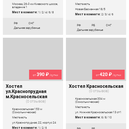
Места есть
Москва, 26-й км Киевского шоссе,
владение 1
Новая Басманная 18/5
Мест в комнате:
1/ 2/ 4/ 6/ 8
Мест в комнате:
2/ 3/ 4/ 6
РФ
СНГ
РФ
РБ
СНГ
Дальнее зарубежье
Дальнее зарубежье
390 ₽
420 ₽
от
/сутки
от
/сутки
Хостел
Хостел Красносельская
ул.Краснопрудная
0 отзывов
м.Красносельская
Красносельская 334 м
0 отзывов
(Сокольническая)
Места есть
Красносельская 153 м
(Сокольническая)
ул. Нижняя Красносельская 13 ст1
Места есть
Мест в комнате:
6/ 8/ 10
ул.Краснопрудная, 22, корпус 24
Мест в комнате:
1/ 2/ 6
РФ
РБ