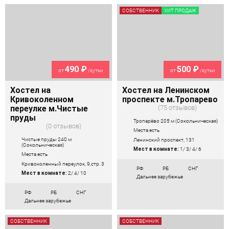
СОБСТВЕННИК
ХИТ ПРОДАЖ
490 ₽
500 ₽
от
/сутки
от
/сутки
Хостел на
Хостел на Ленинском
Кривоколенном
проспекте м.Тропарево
переулке м.Чистые
75 отзывов
пруды
Тропарёво 205 м (Сокольническая)
0 отзывов
Места есть
Чистые пруды 240 м
Ленинский проспект, 131
(Сокольническая)
Мест в комнате:
1/ 3/ 4/ 6
Места есть
Кривоколенный переулок, 9,стр. 3
РФ
РБ
СНГ
Мест в комнате:
2/ 4/ 10
Дальнее зарубежье
РФ
РБ
СНГ
Дальнее зарубежье
СОБСТВЕННИК
СОБСТВЕННИК