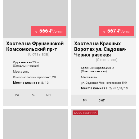
566 ₽
567 ₽
от
/сутки
от
/сутки
Хостел на Фрунзенской
Хостел на Красных
Комсомольский пр-т
Воротах ул. Садовая-
0 отзывов
Черногрязская
0 отзывов
Фрунзенская 75 м
(Сокольническая)
Красные Ворота 405 м
(Сокольническая)
Места есть
Места есть
Комсомольский проспект, 28
ул. Садовая-Черногрязская, 5/9
Мест в комнате:
8/ 10
Мест в комнате:
2/ 4/ 6/ 8/ 10
РФ
РБ
СНГ
РФ
СНГ
СОБСТВЕННИК