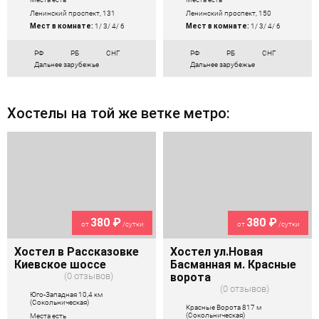
Ленинский проспект, 131
Ленинский проспект, 150
Мест в комнате:
1/ 3/ 4/ 6
Мест в комнате:
1/ 3/ 4/ 6
РФ
РБ
СНГ
РФ
РБ
СНГ
Дальнее зарубежье
Дальнее зарубежье
Хостелы на той же ветке метро:
380 ₽
380 ₽
от
/сутки
от
/сутки
Хостел в Рассказовке
Хостел ул.Новая
Киевское шоссе
Басманная м. Красные
0 отзывов
ворота
0 отзывов
Юго-Западная 10,4 км
(Сокольническая)
Красные Ворота 817 м
(Сокольническая)
Места есть