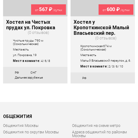
567 ₽
600 ₽
от
/сутки
от
/сутки
Хостел на Чистых
Хостел у
прудах ул. Покровка
Кропоткинской Малый
0 отзывов
Власьевский пер.
0 отзывов
Чистые пруды 790 м
(Сокольническая)
Кропоткинская 674 м
(Сокольническая)
Места есть
Места есть
ул. Покровка, 19
Малый Власьевский переулок, д. 6.
Мест в комнате:
4/ 6/ 8
Мест в комнате:
2/ 3/ 6/ 10
РФ
СНГ
Дальнее зарубежье
РФ
ОБЩЕЖИТИЯ
Общежития Москвы
Общежития на схеме метро
Общежития по округам Москвы
Адреса общежитий по районам
Москвы