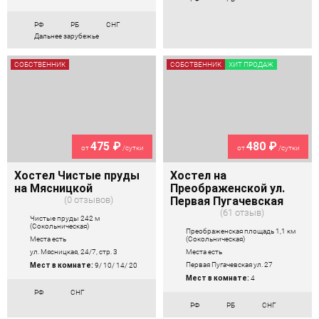
РФ
РБ
СНГ
Дальнее зарубежье
СОБСТВЕННИК
СОБСТВЕННИК
ХИТ ПРОДАЖ
475 ₽
480 ₽
от
/сутки
от
/сутки
Хостел Чистые пруды
Хостел на
на Мясницкой
Преображенской ул.
0 отзывов
Первая Пугачевская
61 отзыв
Чистые пруды 242 м
(Сокольническая)
Преображенская площадь 1,1 км
(Сокольническая)
Места есть
Места есть
ул. Мясницкая, 24/7, стр. 3
Первая Пугачевская ул. 27
Мест в комнате:
9/ 10/ 14/ 20
Мест в комнате:
4
РФ
СНГ
РФ
РБ
СНГ