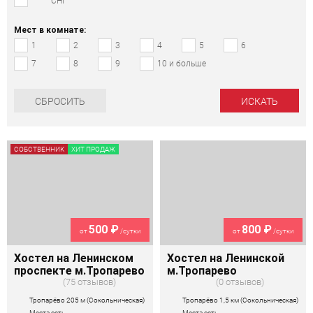
СНГ
Мест в комнате:
1
2
3
4
5
6
7
8
9
10 и больше
СБРОСИТЬ
СОБСТВЕННИК
ХИТ ПРОДАЖ
500 ₽
800 ₽
от
/сутки
от
/сутки
Хостел на Ленинском
Хостел на Ленинской
проспекте м.Тропарево
м.Тропарево
75 отзывов
0 отзывов
Тропарёво 205 м (Сокольническая)
Тропарёво 1,5 км (Сокольническая)
Места есть
Места есть