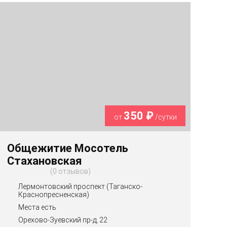
350 ₽
от
/сутки
Общежитие Мосотель
Стахановская
0 отзывов
Лермонтовский проспект (Таганско-
Краснопресненская)
Места есть
Орехово-Зуевский пр-д, 22