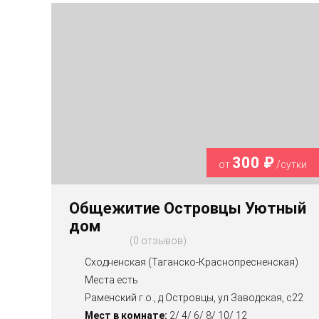
300 ₽
от
/сутки
Общежитие Островцы Уютный
дом
0 отзывов
Сходненская (Таганско-Краснопресненская)
Места есть
Раменский г.о., д.Островцы, ул Заводская, с22
Мест в комнате:
2/ 4/ 6/ 8/ 10/ 12