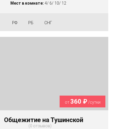
Мест в комнате:
4/ 6/ 10/ 12
РФ
РБ
СНГ
360 ₽
от
/сутки
Общежитие на Тушинской
0 отзывов