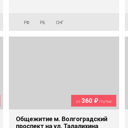
РФ
РБ
СНГ
360 ₽
от
/сутки
Общежитие м. Волгоградский
проспект на ул. Талалихина