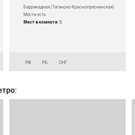
Баррикадная (Таганско-Краснопресненская)
Места есть
Мест в комнате:
8
РФ
РБ
СНГ
етро: