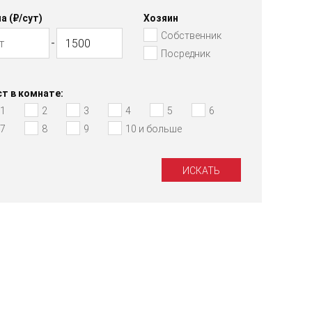
а (₽/cут)
Хозяин
Собственник
Посредник
т в комнате:
1
2
3
4
5
6
7
8
9
10 и больше