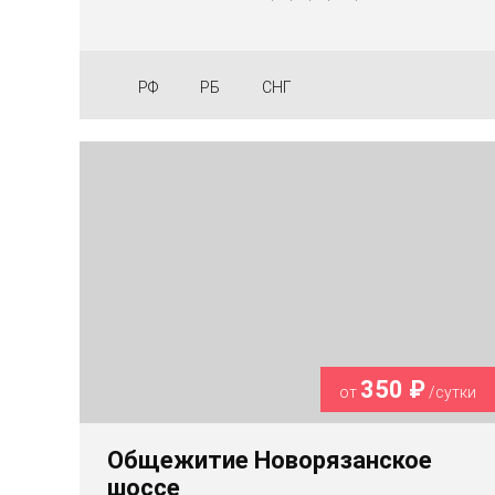
РФ
РБ
СНГ
350 ₽
от
/сутки
Общежитие Новорязанское
шоссе