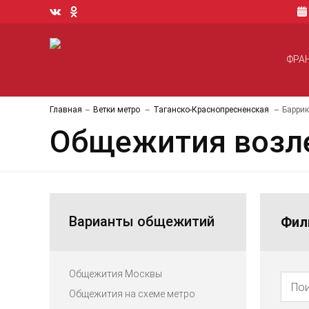
ФРА
Главная
Ветки метро
Таганско-Краснопресненская
Барри
Общежития возле
Варианты общежитий
Фил
Общежития Москвы
Общежития на схеме метро