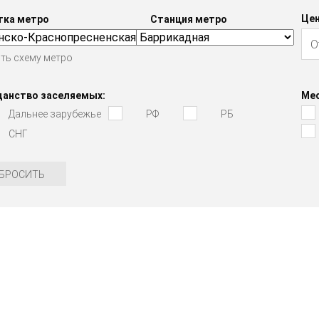
Цен
тка метро
Станция метро
ть схему метро
данство заселяемых:
Мес
Дальнее зарубежье
РФ
РБ
СНГ
БРОСИТЬ