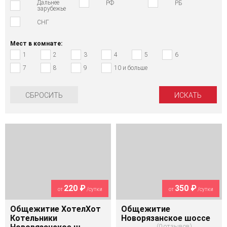
Дальнее
РФ
РБ
зарубежье
СНГ
Мест в комнате:
1
2
3
4
5
6
7
8
9
10 и больше
СБРОСИТЬ
220 ₽
350 ₽
от
/сутки
от
/сутки
Общежитие ХотелХот
Общежитие
Котельники
Новорязанское шоссе
0 отзывов