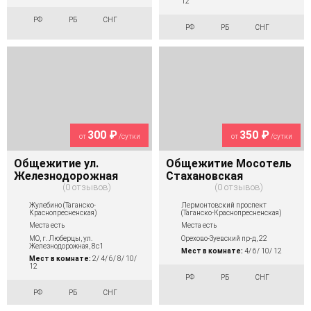
12
РФ
РБ
СНГ
РФ
РБ
СНГ
300 ₽
350 ₽
от
/сутки
от
/сутки
Общежитие ул.
Общежитие Мосотель
Железнодорожная
Стахановская
0 отзывов
0 отзывов
Жулебино (Таганско-
Лермонтовский проспект
Краснопресненская)
(Таганско-Краснопресненская)
Места есть
Места есть
МО, г. Люберцы, ул.
Орехово-Зуевский пр-д, 22
Железнодорожная, 8с1
Мест в комнате:
4/ 6/ 10/ 12
Мест в комнате:
2/ 4/ 6/ 8/ 10/
12
РФ
РБ
СНГ
РФ
РБ
СНГ