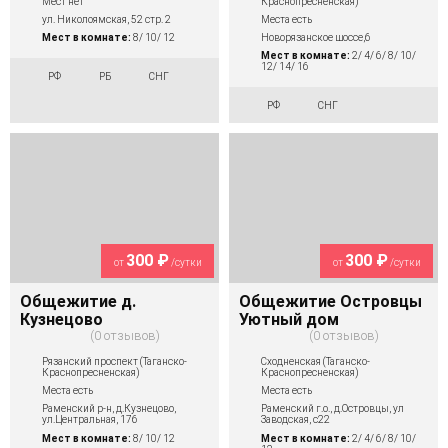
Краснопресненская)
Мест нет
Места есть
ул. Николоямская, 52 стр. 2
Новорязанское шоссе,6
Мест в комнате:
8/ 10/ 12
Мест в комнате:
2/ 4/ 6/ 8/ 10/
12/ 14/ 16
РФ
РБ
СНГ
РФ
СНГ
300 ₽
300 ₽
от
/сутки
от
/сутки
Общежитие д.
Общежитие Островцы
Кузнецово
Уютный дом
0 отзывов
0 отзывов
Рязанский проспект (Таганско-
Сходненская (Таганско-
Краснопресненская)
Краснопресненская)
Места есть
Места есть
Раменский р-н, д.Кузнецово,
Раменский г.о., д.Островцы, ул
ул.Центральная, 176
Заводская, с22
Мест в комнате:
8/ 10/ 12
Мест в комнате:
2/ 4/ 6/ 8/ 10/