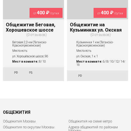
400 ₽
400 ₽
от
/сутки
от
/сутки
Общежитие Беговая,
Общежитие на
Хорошевское шоссе
Кузьминках ул. Окская
0 отзывов
0 отзывов
Беговая 2,3 км (Таганско-
Кузьминки 1 км (Таганско-
Краснопресненская)
Краснопресненская)
Места есть
Места есть
ул. Хорошёвское шоссе, 96
ул. Окская, 1 к 1
Мест в комнате:
8/ 10
Мест в комнате:
6/ 8/ 10/ 12/ 14/
16
РФ
РБ
РФ
ОБЩЕЖИТИЯ
Общежития Москвы
Общежития на схеме метро
Общежития по округам Москвы
Адреса общежитий по районам
Москвы