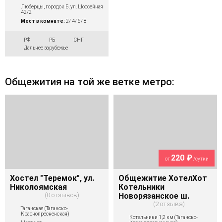
Люберцы, городок Б, ул. Шоссейная
42/2
Мест в комнате:
2/ 4/ 6/ 8
РФ
РБ
СНГ
Дальнее зарубежье
Общежития на той же ветке метро:
220 ₽
от
/сутки
Хостел "Теремок", ул.
Общежитие ХотелХот
Николоямская
Котельники
0 отзывов
Новорязанское ш.
2 отзыва
Таганская (Таганско-
Краснопресненская)
Котельники 1,2 км (Таганско-