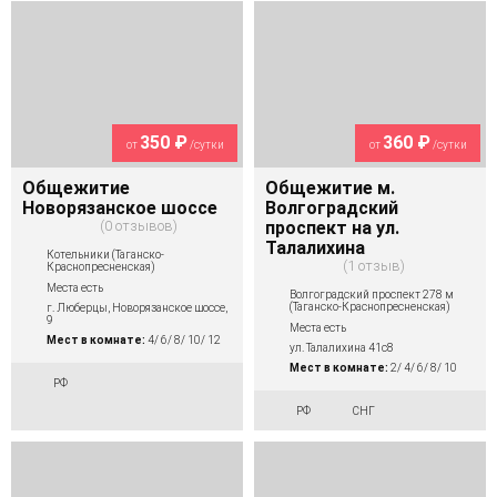
350 ₽
360 ₽
от
/сутки
от
/сутки
Общежитие
Общежитие м.
Новорязанское шоссе
Волгоградский
0 отзывов
проспект на ул.
Талалихина
Котельники (Таганско-
1 отзыв
Краснопресненская)
Места есть
Волгоградский проспект 278 м
(Таганско-Краснопресненская)
г. Люберцы, Новорязанское шоссе,
9
Места есть
Мест в комнате:
4/ 6/ 8/ 10/ 12
ул. Талалихина 41с8
Мест в комнате:
2/ 4/ 6/ 8/ 10
РФ
РФ
СНГ