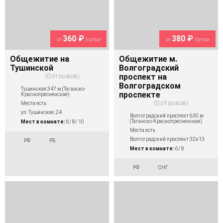
360 ₽
380 ₽
от
/сутки
от
/сутки
Общежитие на
Общежитие м.
Тушинской
Волгоградский
0 отзывов
проспект на
Волгоградском
Тушинская 347 м (Таганско-
проспекте
Краснопресненская)
0 отзывов
Места есть
ул. Тушинская, 24
Волгоградский проспект 630 м
(Таганско-Краснопресненская)
Мест в комнате:
6/ 8/ 10
Места есть
Волгоградский проспект 32к13
РФ
РБ
Мест в комнате:
6/ 8
РФ
СНГ