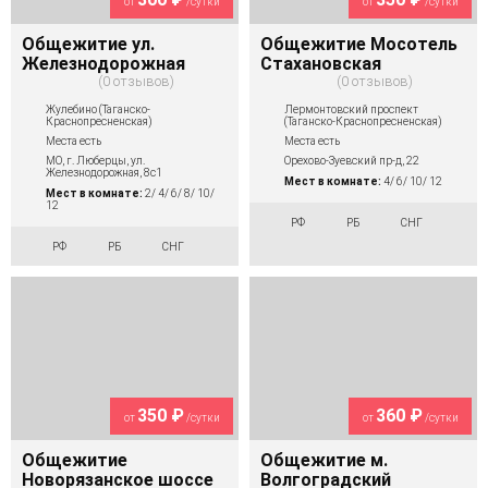
от
/сутки
от
/сутки
Общежитие ул.
Общежитие Мосотель
Железнодорожная
Стахановская
0 отзывов
0 отзывов
Жулебино (Таганско-
Лермонтовский проспект
Краснопресненская)
(Таганско-Краснопресненская)
Места есть
Места есть
МО, г. Люберцы, ул.
Орехово-Зуевский пр-д, 22
Железнодорожная, 8с1
Мест в комнате:
4/ 6/ 10/ 12
Мест в комнате:
2/ 4/ 6/ 8/ 10/
12
РФ
РБ
СНГ
РФ
РБ
СНГ
350 ₽
360 ₽
от
/сутки
от
/сутки
Общежитие
Общежитие м.
Новорязанское шоссе
Волгоградский