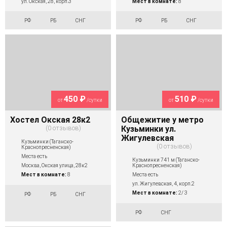
ул. Окская, 28, корп.3
Мест в комнате:
8
РФ
РБ
СНГ
РФ
РБ
СНГ
450 ₽
510 ₽
от
/сутки
от
/сутки
Хостел Окская 28к2
Общежитие у метро
0 отзывов
Кузьминки ул.
Жигулевская
Кузьминки (Таганско-
0 отзывов
Краснопресненская)
Места есть
Кузьминки 741 м (Таганско-
Краснопресненская)
Москва, Окская улица, 28к2
Места есть
Мест в комнате:
8
ул. Жигулевская, 4, корп.2
Мест в комнате:
2/ 3
РФ
РБ
СНГ
РФ
СНГ