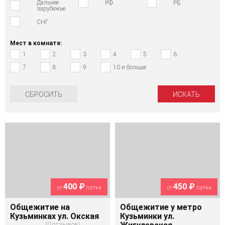
Дальнее
РФ
РБ
зарубежье
СНГ
Мест в комнате:
1
2
3
4
5
6
7
8
9
10 и больше
СБРОСИТЬ
400 ₽
450 ₽
от
/сутки
от
/сутки
Общежитие на
Общежитие у метро
Кузьминках ул. Окская
Кузьминки ул.
0 отзывов