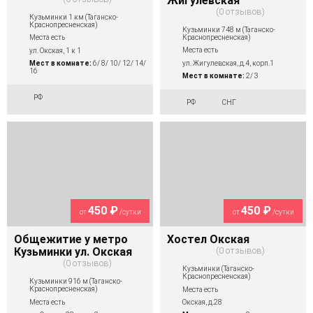
Жигулевская
0 отзывов
Кузьминки 1 км (Таганско-
Краснопресненская)
Кузьминки 748 м (Таганско-
Краснопресненская)
Места есть
Места есть
ул. Окская, 1 к 1
ул. Жигулевская, д.4, корп.1
Мест в комнате:
6/ 8/ 10/ 12/ 14/
16
Мест в комнате:
2/ 3
РФ
РФ
СНГ
450 ₽
450 ₽
от
/сутки
от
/сутки
Общежитие у метро
Хостел Окская
Кузьминки ул. Окская
0 отзывов
0 отзывов
Кузьминки (Таганско-
Краснопресненская)
Кузьминки 916 м (Таганско-
Краснопресненская)
Места есть
Места есть
Окская, д.28