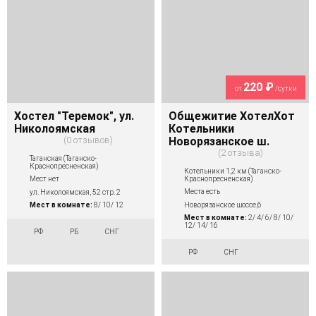
220 ₽
от
/сутки
Хостел "Теремок", ул.
Общежитие ХотелХот
Николоямская
Котельники
0 отзывов
Новорязанское ш.
2 отзыва
Таганская (Таганско-
Краснопресненская)
Котельники 1,2 км (Таганско-
Краснопресненская)
Мест нет
Места есть
ул. Николоямская, 52 стр. 2
Новорязанское шоссе,6
Мест в комнате:
8/ 10/ 12
Мест в комнате:
2/ 4/ 6/ 8/ 10/
12/ 14/ 16
РФ
РБ
СНГ
РФ
СНГ