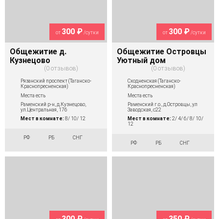
300 ₽
300 ₽
от
/сутки
от
/сутки
Общежитие д.
Общежитие Островцы
Кузнецово
Уютный дом
0 отзывов
0 отзывов
Рязанский проспект (Таганско-
Сходненская (Таганско-
Краснопресненская)
Краснопресненская)
Места есть
Места есть
Раменский р-н, д.Кузнецово,
Раменский г.о., д.Островцы, ул
ул.Центральная, 176
Заводская, с22
Мест в комнате:
8/ 10/ 12
Мест в комнате:
2/ 4/ 6/ 8/ 10/
12
РФ
РБ
СНГ
РФ
РБ
СНГ
300 ₽
350 ₽