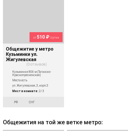
510 ₽
от
/сутки
Общежитие у метро
Кузьминки ул.
Жигулевская
0 отзывов
Кузьминки 806 м (Таганско-
Краснопресненская)
Места есть
ул. Жигулевская, 3, корп.3
Мест в комнате:
2/ 3
РФ
СНГ
Общежития на той же ветке метро: