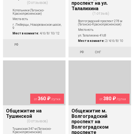
0 отзывов
проспект на ул.
Талалихина
Котельники (Таганско-
1 отзыв
Краснопресненская)
Места есть
Волгоградский проспект 278 м
(Таганско-Краснопресненская)
г. Люберцы, Новорязанское шоссе,
9
Места есть
Мест в комнате:
4/ 6/ 8/ 10/ 12
ул. Талалихина 41с8
Мест в комнате:
2/ 4/ 6/ 8/ 10
РФ
РФ
СНГ
360 ₽
380 ₽
от
/сутки
от
/сутки
Общежитие на
Общежитие м.
Тушинской
Волгоградский
0 отзывов
проспект на
Волгоградском
Тушинская 347 м (Таганско-
проспекте
Краснопресненская)