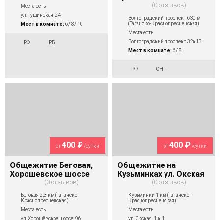
0 отзывов
Места есть
ул. Тушинская, 24
Волгоградский проспект 630 м
(Таганско-Краснопресненская)
Мест в комнате:
6/ 8/ 10
Места есть
Волгоградский проспект 32к13
РФ
РБ
Мест в комнате:
6/ 8
РФ
СНГ
400 ₽
400 ₽
от
/сутки
от
/сутки
Общежитие Беговая,
Общежитие на
Хорошевское шоссе
Кузьминках ул. Окская
0 отзывов
0 отзывов
Беговая 2,3 км (Таганско-
Кузьминки 1 км (Таганско-
Краснопресненская)
Краснопресненская)
Места есть
Места есть
ул. Хорошёвское шоссе, 96
ул. Окская, 1 к 1