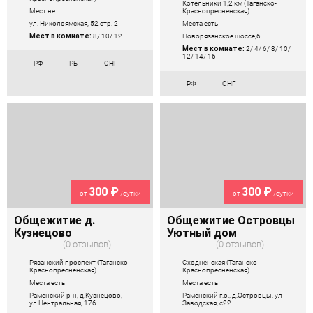
Котельники 1,2 км (Таганско-
Краснопресненская)
Мест нет
Места есть
ул. Николоямская, 52 стр. 2
Новорязанское шоссе,6
Мест в комнате:
8/ 10/ 12
Мест в комнате:
2/ 4/ 6/ 8/ 10/
12/ 14/ 16
РФ
РБ
СНГ
РФ
СНГ
300 ₽
300 ₽
от
/сутки
от
/сутки
Общежитие д.
Общежитие Островцы
Кузнецово
Уютный дом
0 отзывов
0 отзывов
Рязанский проспект (Таганско-
Сходненская (Таганско-
Краснопресненская)
Краснопресненская)
Места есть
Места есть
Раменский р-н, д.Кузнецово,
Раменский г.о., д.Островцы, ул
ул.Центральная, 176
Заводская, с22