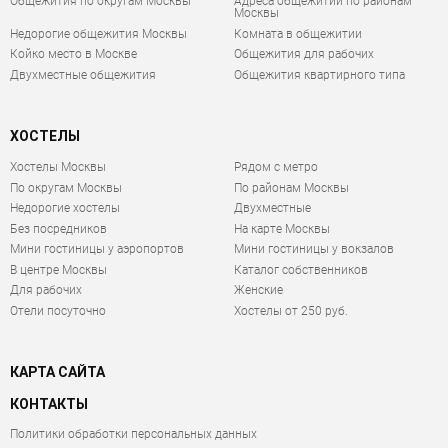
Общежития по округам Москвы
Адреса общежитий по районам
Москвы
Недорогие общежития Москвы
Комната в общежитии
Койко место в Москве
Общежития для рабочих
Двухместные общежития
Общежития квартирного типа
ХОСТЕЛЫ
Хостелы Москвы
Рядом с метро
По округам Москвы
По районам Москвы
Недорогие хостелы
Двухместные
Без посредников
На карте Москвы
Мини гостиницы у аэропортов
Мини гостиницы у вокзалов
В центре Москвы
Каталог собственников
Для рабочих
Женские
Отели посуточно
Хостелы от 250 руб.
КАРТА САЙТА
КОНТАКТЫ
Политики обработки персональных данных