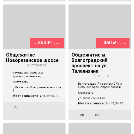
350 ₽
360 ₽
от
/сутки
от
/сутки
Общежитие
Общежитие м.
Новорязанское шоссе
Волгоградский
0 отзывов
проспект на ул.
Талалихина
Котельники (Таганско-
1 отзыв
Краснопресненская)
Места есть
Волгоградский проспект 278 м
(Таганско-Краснопресненская)
г. Люберцы, Новорязанское шоссе,
9
Места есть
Мест в комнате:
4/ 6/ 8/ 10/ 12
ул. Талалихина 41с8
Мест в комнате:
2/ 4/ 6/ 8/ 10
РФ
РФ
СНГ