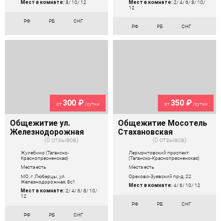
Мест в комнате:
8/ 10/ 12
Мест в комнате:
2/ 4/ 6/ 8/ 10/
12
РФ
РБ
СНГ
РФ
РБ
СНГ
300 ₽
350 ₽
от
/сутки
от
/сутки
Общежитие ул.
Общежитие Мосотель
Железнодорожная
Стахановская
0 отзывов
0 отзывов
Жулебино (Таганско-
Лермонтовский проспект
Краснопресненская)
(Таганско-Краснопресненская)
Места есть
Места есть
МО, г. Люберцы, ул.
Орехово-Зуевский пр-д, 22
Железнодорожная, 8с1
Мест в комнате:
4/ 6/ 10/ 12
Мест в комнате:
2/ 4/ 6/ 8/ 10/
12
РФ
РБ
СНГ
РФ
РБ
СНГ