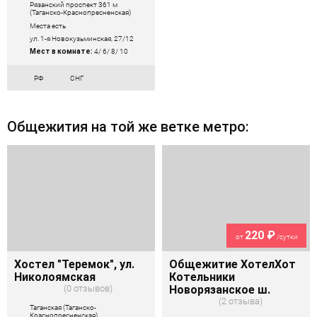
Рязанский проспект 361 м
(Таганско-Краснопресненская)
Места есть
ул. 1-я Новокузьминская, 27/12
Мест в комнате:
4/ 6/ 8/ 10
РФ
СНГ
Общежития на той же ветке метро:
220 ₽
от
/сутки
Хостел "Теремок", ул.
Общежитие ХотелХот
Николоямская
Котельники
0 отзывов
Новорязанское ш.
2 отзыва
Таганская (Таганско-
Краснопресненская)