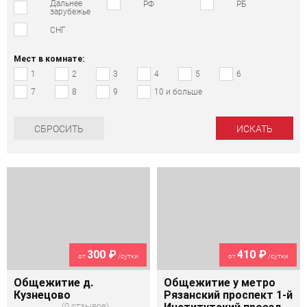
Дальнее
РФ
РБ
зарубежье
СНГ
Мест в комнате:
1
2
3
4
5
6
7
8
9
10 и больше
СБРОСИТЬ
300 ₽
410 ₽
от
/сутки
от
/сутки
Общежитие д.
Общежитие у метро
Кузнецово
Рязанский проспект 1-й
0 отзывов