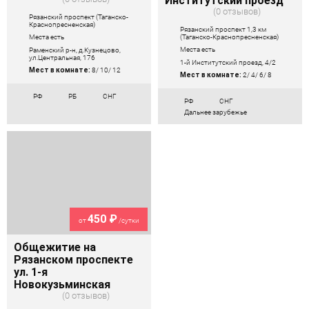
Институтский проезд
0 отзывов
Рязанский проспект (Таганско-
Краснопресненская)
Рязанский проспект 1,3 км
(Таганско-Краснопресненская)
Места есть
Места есть
Раменский р-н, д.Кузнецово,
ул.Центральная, 176
1-й Институтский проезд, 4/2
Мест в комнате:
8/ 10/ 12
Мест в комнате:
2/ 4/ 6/ 8
РФ
РБ
СНГ
РФ
СНГ
Дальнее зарубежье
450 ₽
от
/сутки
Общежитие на
Рязанском проспекте
ул. 1-я
Новокузьминская
0 отзывов