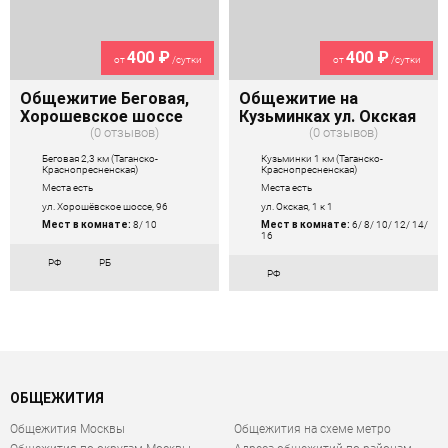
400 ₽
400 ₽
от
/сутки
от
/сутки
Общежитие Беговая,
Общежитие на
Хорошевское шоссе
Кузьминках ул. Окская
0 отзывов
0 отзывов
Беговая 2,3 км (Таганско-
Кузьминки 1 км (Таганско-
Краснопресненская)
Краснопресненская)
Места есть
Места есть
ул. Хорошёвское шоссе, 96
ул. Окская, 1 к 1
Мест в комнате:
8/ 10
Мест в комнате:
6/ 8/ 10/ 12/ 14/
16
РФ
РБ
РФ
ОБЩЕЖИТИЯ
Общежития Москвы
Общежития на схеме метро