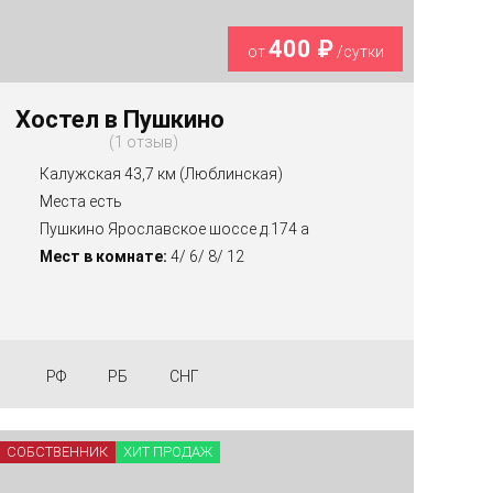
400 ₽
от
/сутки
Хостел в Пушкино
1 отзыв
Калужская 43,7 км (Люблинская)
Места есть
Пушкино Ярославское шоссе д.174 а
Мест в комнате:
4/ 6/ 8/ 12
РФ
РБ
СНГ
СОБСТВЕННИК
ХИТ ПРОДАЖ