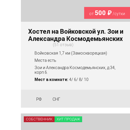
500 ₽
от
/сутки
Хостел на Войковской ул. Зои и
Александра Космодемьянских
51 отзыв
Войковская 1,7 км (Замоскворецкая)
Места есть
Зои и Александра Космодемьянских, д.34,
корп.6.
Мест в комнате:
4/ 6/ 8/ 10
РФ
СНГ
СОБСТВЕННИК
ХИТ ПРОДАЖ