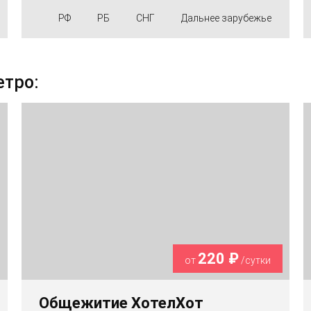
РФ
РБ
СНГ
Дальнее зарубежье
етро:
220 ₽
от
/сутки
Общежитие ХотелХот