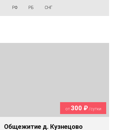
РФ
РБ
СНГ
300 ₽
от
/сутки
Общежитие д. Кузнецово