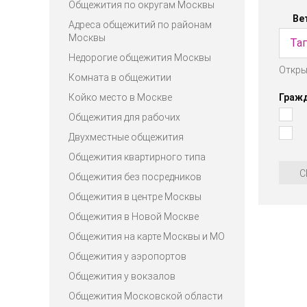
Общежития по округам Москвы
Ве
Адреса общежитий по районам
Москвы
Таг
Недорогие общежития Москвы
Откры
Кр
Комната в общежитии
Койко место в Москве
Граж
Общежития для рабочих
Двухместные общежития
Общежития квартирного типа
С
Общежития без посредников
Общежития в центре Москвы
Общежития в Новой Москве
Общежития на карте Москвы и МО
Общежития у аэропортов
Общежития у вокзалов
Общежития Московской области