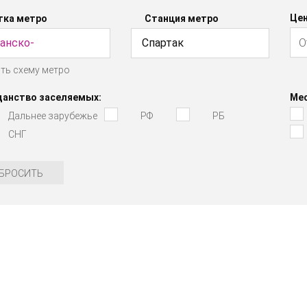
Цен
тка метро
Станция метро
анско-
Спартак
ть схему метро
аснопресненская
данство заселяемых:
Мес
Дальнее зарубежье
РФ
РБ
СНГ
БРОСИТЬ