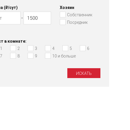
а (₽/cут)
Хозяин
Собственник
Посредник
т в комнате:
1
2
3
4
5
6
7
8
9
10 и больше