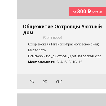
300 ₽
от
/сутки
Общежитие Островцы Уютный
дом
0 отзывов
Сходненская (Таганско-Краснопресненская)
Места есть
Раменский г.о., д.Островцы, ул Заводская, с22
Мест в комнате:
2/ 4/ 6/ 8/ 10/ 12
РФ
РБ
СНГ