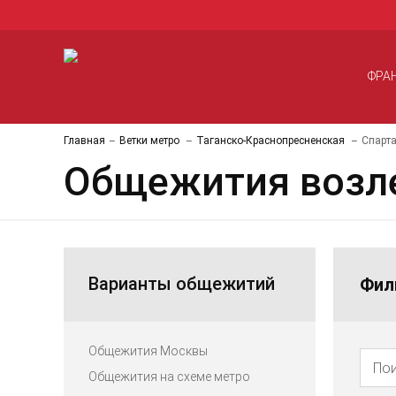
ФРА
Главная
Ветки метро
Таганско-Краснопресненская
Спарт
Общежития возле
Варианты общежитий
Фил
Общежития Москвы
Общежития на схеме метро