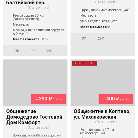
Балтийский пер.
0 отзывов
0 отзывов
Царицыно 2 км (Замоскворецкая)
Речной вокзал 5,6 км
Места есть
(Замоскворецкая)
ул. 6-я Радиальная,15, стр 1
Места есть
Мест в комнате:
8
Москва, 3-ий Балтийский переулок
д. 6 корп 1
РФ
СНГ
Мест в комнате:
8/ 12
РФ
РБ
СНГ
СОБСТВЕННИК
390 ₽
400 ₽
от
/сутки
от
/сутки
Общежитие
Общежитие в Коптево,
Домодедово Гостевой
ул. Михалковская
Дом Комфорт
0 отзывов
0 отзывов
Водный стадион 2,7 км
(Замоскворецкая)
Домодедовская (Замоскворецкая)