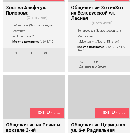
Хостел Альфа ул.
Общежитие ХотелХот
Приорова
на Белорусской ул.
0 отзывов
Лесная
0 отзывов
Войковская (Замоскворецкая)
Белорусская (Замоскворецкая)
Мест нет
Места есть
ул. Приорова, 28
г. Москва, ул. Лесная 55, стр 5
Мест в комнате:
4/ 6/ 8/ 10
Мест в комнате:
2/ 6/ 8/ 12/ 14/
16/ 18
РФ
РБ
СНГ
РФ
СНГ
Дальнее зарубежье
380 ₽
380 ₽
от
/сутки
от
/сутки
Общежитие на Речном
Общежитие Царицыно
вокзале 3-ий
ул. 6-я Радиальная