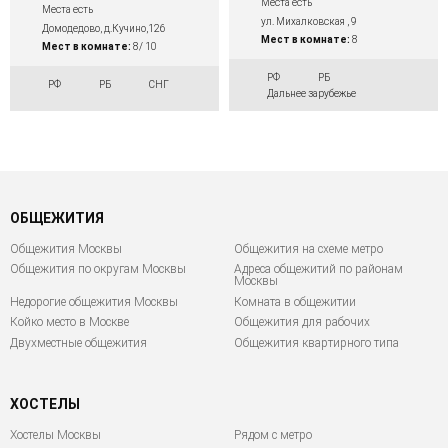
Места есть
Места есть
ул. Михалковская , 9
Домодедово, д.Кучино,126
Мест в комнате:
8
Мест в комнате:
8/ 10
РФ
РБ
РФ
РБ
СНГ
Дальнее зарубежье
ОБЩЕЖИТИЯ
Общежития Москвы
Общежития на схеме метро
Общежития по округам Москвы
Адреса общежитий по районам
Москвы
Недорогие общежития Москвы
Комната в общежитии
Койко место в Москве
Общежития для рабочих
Двухместные общежития
Общежития квартирного типа
ХОСТЕЛЫ
Хостелы Москвы
Рядом с метро