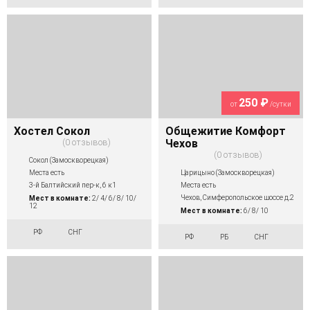
250 ₽
от
/сутки
Хостел Сокол
Общежитие Комфорт
0 отзывов
Чехов
0 отзывов
Сокол (Замоскворецкая)
Царицыно (Замоскворецкая)
Места есть
Места есть
3-й Балтийский пер-к, 6 к1
Чехов, Симферопольское шоссе д.2
Мест в комнате:
2/ 4/ 6/ 8/ 10/
12
Мест в комнате:
6/ 8/ 10
РФ
СНГ
РФ
РБ
СНГ