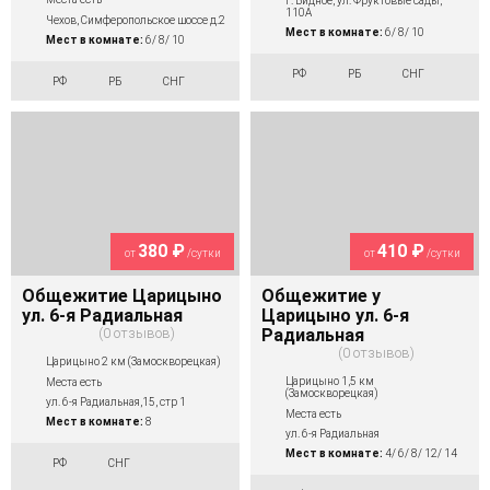
г. Видное, ул. Фруктовые сады,
110А
Чехов, Симферопольское шоссе д.2
Мест в комнате:
6/ 8/ 10
Мест в комнате:
6/ 8/ 10
РФ
РБ
СНГ
РФ
РБ
СНГ
380 ₽
410 ₽
от
/сутки
от
/сутки
Общежитие Царицыно
Общежитие у
ул. 6-я Радиальная
Царицыно ул. 6-я
0 отзывов
Радиальная
0 отзывов
Царицыно 2 км (Замоскворецкая)
Царицыно 1,5 км
Места есть
(Замоскворецкая)
ул. 6-я Радиальная,15, стр 1
Места есть
Мест в комнате:
8
ул. 6-я Радиальная
Мест в комнате:
4/ 6/ 8/ 12/ 14
РФ
СНГ