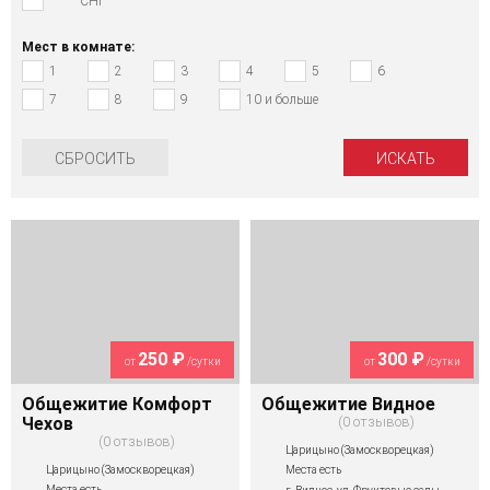
СНГ
Мест в комнате:
1
2
3
4
5
6
7
8
9
10 и больше
СБРОСИТЬ
250 ₽
300 ₽
от
/сутки
от
/сутки
Общежитие Комфорт
Общежитие Видное
Чехов
0 отзывов
0 отзывов
Царицыно (Замоскворецкая)
Царицыно (Замоскворецкая)
Места есть
Места есть