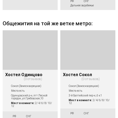
РФ
СНГ
Дальнее зарубежье
Общежития на той же ветке метро:
Хостел Одинцово
Хостел Сокол
0 отзывов
0 отзывов
Сокол (Замоскворецкая)
Сокол (Замоскворецкая)
Места есть
Места есть
Одинцовский р-н, пгт Лесной
3-й Балтийский пер-к, 6 к1
городок, ул.Грибовская,10
Мест в комнате:
2/ 4/ 6/ 8/ 10/
Мест в комнате:
2/ 4/ 6/ 8/ 10/
12
12
РФ
СНГ
РФ
СНГ