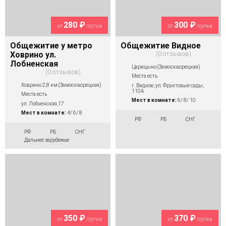
280 ₽
300 ₽
от
/сутки
от
/сутки
Общежитие у метро
Общежитие Видное
Ховрино ул.
0 отзывов
Лобненская
Царицыно (Замоскворецкая)
0 отзывов
Места есть
Ховрино 2,8 км (Замоскворецкая)
г. Видное, ул. Фруктовые сады,
110А
Места есть
Мест в комнате:
6/ 8/ 10
ул. Лобненская,17
Мест в комнате:
4/ 6/ 8
РФ
РБ
СНГ
РФ
РБ
СНГ
Дальнее зарубежье
350 ₽
370 ₽
от
/сутки
от
/сутки