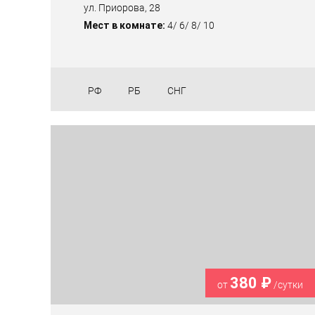
ул. Приорова, 28
Мест в комнате:
4/ 6/ 8/ 10
РФ
РБ
СНГ
380 ₽
от
/сутки