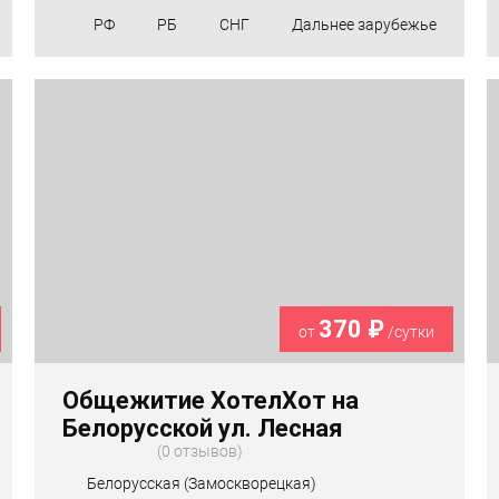
РФ
РБ
СНГ
Дальнее зарубежье
370 ₽
от
/сутки
Общежитие ХотелХот на
Белорусской ул. Лесная
0 отзывов
Белорусская (Замоскворецкая)