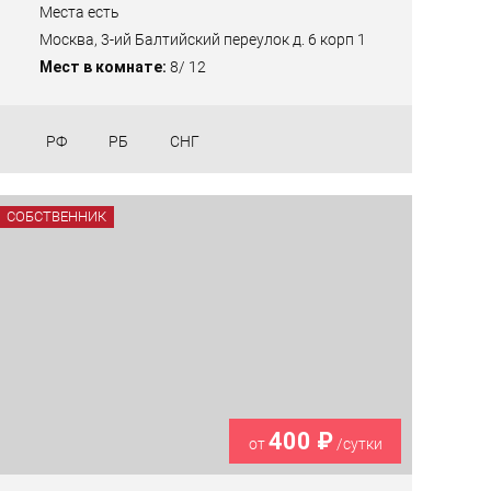
Места есть
Москва, 3-ий Балтийский переулок д. 6 корп 1
Мест в комнате:
8/ 12
РФ
РБ
СНГ
СОБСТВЕННИК
400 ₽
от
/сутки