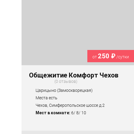
250 ₽
от
/сутки
Общежитие Комфорт Чехов
0 отзывов
Царицыно (Замоскворецкая)
Места есть
Чехов, Симферопольское шоссе д.2
Мест в комнате:
6/ 8/ 10