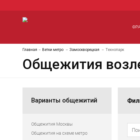
ФР
Главная
Ветки метро
Замоскворецкая
Технопарк
Общежития возле
Варианты общежитий
Фил
Общежития Москвы
Общежития на схеме метро