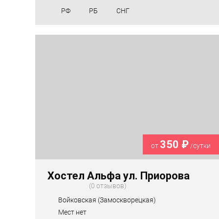
РФ
РБ
СНГ
350 ₽
от
/сутки
Хостел Альфа ул. Приорова
0 отзывов
Войковская (Замоскворецкая)
Мест нет