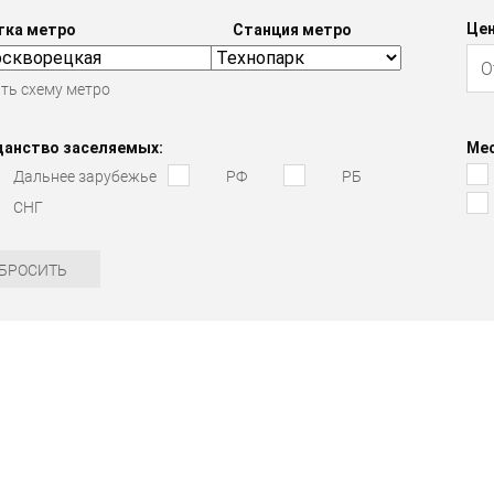
Цен
тка метро
Станция метро
ть схему метро
данство заселяемых:
Мес
Дальнее зарубежье
РФ
РБ
СНГ
БРОСИТЬ