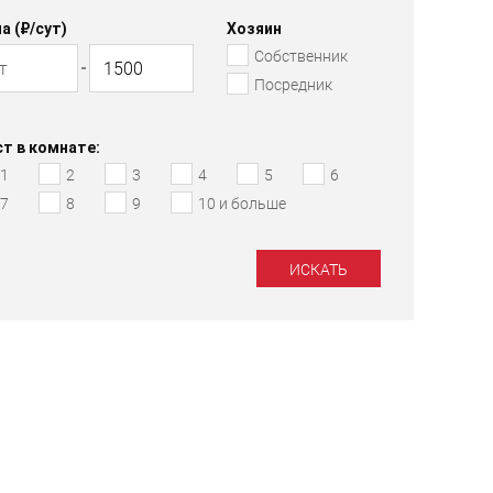
а (₽/cут)
Хозяин
Собственник
Посредник
т в комнате:
1
2
3
4
5
6
7
8
9
10 и больше