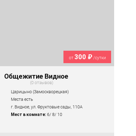
300 ₽
от
/сутки
Общежитие Видное
0 отзывов
Царицыно (Замоскворецкая)
Места есть
г. Видное, ул. Фруктовые сады, 110А
Мест в комнате:
6/ 8/ 10