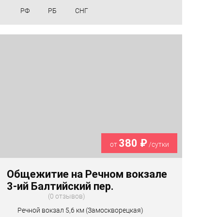
РФ
РБ
СНГ
380 ₽
от
/сутки
Общежитие на Речном вокзале
3-ий Балтийский пер.
0 отзывов
Речной вокзал 5,6 км (Замоскворецкая)