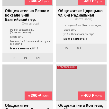
380 ₽
380 ₽
от
/сутки
от
/сутки
Общежитие на Речном
Общежитие Царицыно
вокзале 3-ий
ул. 6-я Радиальная
Балтийский пер.
0 отзывов
0 отзывов
Царицыно 2 км (Замоскворецкая)
Речной вокзал 5,6 км
Места есть
(Замоскворецкая)
ул. 6-я Радиальная,15, стр 1
Места есть
Мест в комнате:
8
Москва, 3-ий Балтийский переулок
д. 6 корп 1
РФ
СНГ
Мест в комнате:
8/ 12
РФ
РБ
СНГ
СОБСТВЕННИК
390 ₽
400 ₽
от
/сутки
от
/сутки
Общежитие
Общежитие в Коптево,