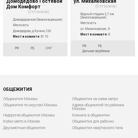
Домодедово Гостевой
ул. Михалковская
Дом Комфорт
0 отзывов
0 отзывов
Водный стадион 2,7 км
(Замоскворецкая)
Домодедовская (Замоскворецкая)
Места есть
Места есть
ул. Михалковская , 9
Домодедово, д.Кучино,126
Мест в комнате:
8
Мест в комнате:
8/ 10
РФ
РБ
РФ
РБ
СНГ
Дальнее зарубежье
ОБЩЕЖИТИЯ
Общежития Москвы
Общежития на схеме метро
Общежития по округам Москвы
Адреса общежитий по районам
Москвы
Недорогие общежития Москвы
Комната в общежитии
Койко место в Москве
Общежития для рабочих
Двухместные общежития
Общежития квартирного типа