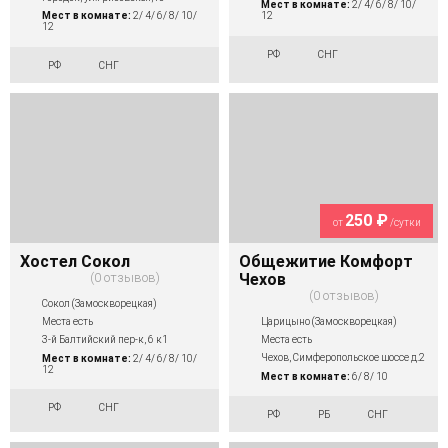
Мест в комнате:
2/ 4/ 6/ 8/ 10/
Мест в комнате:
2/ 4/ 6/ 8/ 10/
12
12
РФ
СНГ
РФ
СНГ
250 ₽
от
/сутки
Хостел Сокол
Общежитие Комфорт
0 отзывов
Чехов
0 отзывов
Сокол (Замоскворецкая)
Царицыно (Замоскворецкая)
Места есть
Места есть
3-й Балтийский пер-к, 6 к1
Чехов, Симферопольское шоссе д.2
Мест в комнате:
2/ 4/ 6/ 8/ 10/
12
Мест в комнате:
6/ 8/ 10
РФ
СНГ
РФ
РБ
СНГ