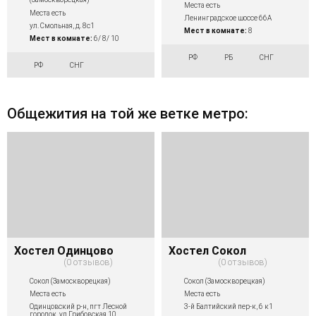
Места есть
Места есть
Ленинградское шоссе 66А
ул. Смольная, д. 8с1
Мест в комнате:
8
Мест в комнате:
6/ 8/ 10
РФ
РБ
СНГ
РФ
СНГ
Общежития на той же ветке метро:
Хостел Одинцово
Хостел Сокол
0 отзывов
0 отзывов
Сокол (Замоскворецкая)
Сокол (Замоскворецкая)
Места есть
Места есть
Одинцовский р-н, пгт Лесной
3-й Балтийский пер-к, 6 к1
городок, ул.Грибовская,10