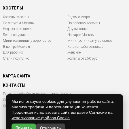
ХОСТЕЛЫ
Хостелы Москвы
Рядом с метро
По округам Москвы
По районам Москвы
Недорогие хостелы
Двухместные
Без посредников
На карте Москвы
Мини гостиницы у аэропортов
Мини гостиницы у вокзалов
В центре Москвы
Каталог собственников
Для рабочих
Женские
Отели посуточно
Хостелы от 250 руб.
КАРТА САЙТА
КОНТАКТЫ
Политики обработки персональных данных
Согласие на обработку персональных данных
Мы используем cookies для улучшения работы сайта,
Согласие на обработку файлов Cookies
анализа трафика и персонализации контента.
Продолжая использовать сайт, вы даете
Согласие на
использование файлов Cookie
.
Принять
Отклонить