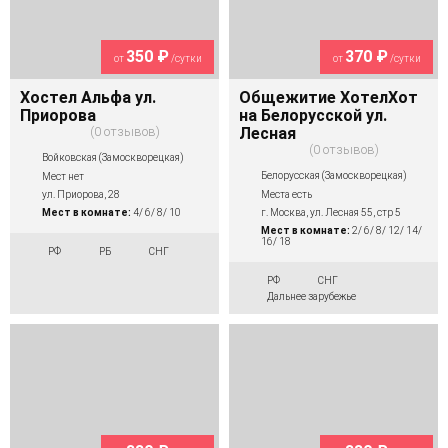
350 ₽
370 ₽
от
/сутки
от
/сутки
Хостел Альфа ул.
Общежитие ХотелХот
Приорова
на Белорусской ул.
0 отзывов
Лесная
0 отзывов
Войковская (Замоскворецкая)
Белорусская (Замоскворецкая)
Мест нет
Места есть
ул. Приорова, 28
г. Москва, ул. Лесная 55, стр 5
Мест в комнате:
4/ 6/ 8/ 10
Мест в комнате:
2/ 6/ 8/ 12/ 14/
16/ 18
РФ
РБ
СНГ
РФ
СНГ
Дальнее зарубежье