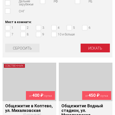
Дальнее
РФ
РБ
зарубежье
СНГ
Мест в комнате:
1
2
3
4
5
6
7
8
9
10 и больше
СБРОСИТЬ
СОБСТВЕННИК
400 ₽
450 ₽
от
/сутки
от
/сутки
Общежитие в Коптево,
Общежитие Водный
ул. Михалковская
стадион, ул.
0 отзывов