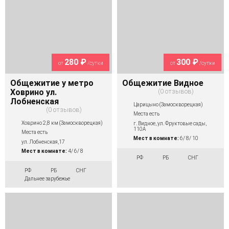
280 ₽
300 ₽
от
/сутки
от
/сутки
Общежитие у метро
Общежитие Видное
Ховрино ул.
0 отзывов
Лобненская
Царицыно (Замоскворецкая)
0 отзывов
Места есть
Ховрино 2,8 км (Замоскворецкая)
г. Видное, ул. Фруктовые сады,
110А
Места есть
Мест в комнате:
6/ 8/ 10
ул. Лобненская,17
Мест в комнате:
4/ 6/ 8
РФ
РБ
СНГ
РФ
РБ
СНГ
Дальнее зарубежье