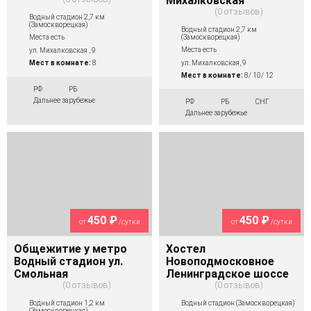
Михалковская
0 отзывов
Водный стадион 2,7 км
(Замоскворецкая)
Водный стадион 2,7 км
(Замоскворецкая)
Места есть
Места есть
ул. Михалковская , 9
ул. Михалковская, 9
Мест в комнате:
8
Мест в комнате:
8/ 10/ 12
РФ
РБ
Дальнее зарубежье
РФ
РБ
СНГ
Дальнее зарубежье
450 ₽
450 ₽
от
/сутки
от
/сутки
Общежитие у метро
Хостел
Водный стадион ул.
Новоподмосковное
Смольная
Ленинградское шоссе
0 отзывов
0 отзывов
Водный стадион 1,2 км
Водный стадион (Замоскворецкая)
(Замоскворецкая)