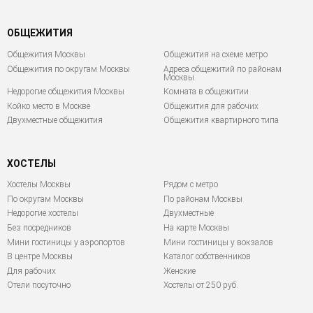
ОБЩЕЖИТИЯ
Общежития Москвы
Общежития на схеме метро
Общежития по округам Москвы
Адреса общежитий по районам
Москвы
Недорогие общежития Москвы
Комната в общежитии
Койко место в Москве
Общежития для рабочих
Двухместные общежития
Общежития квартирного типа
ХОСТЕЛЫ
Хостелы Москвы
Рядом с метро
По округам Москвы
По районам Москвы
Недорогие хостелы
Двухместные
Без посредников
На карте Москвы
Мини гостиницы у аэропортов
Мини гостиницы у вокзалов
В центре Москвы
Каталог собственников
Для рабочих
Женские
Отели посуточно
Хостелы от 250 руб.