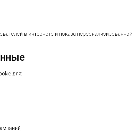
вателей в интернете и показа персонализированной 
анные
okie для:
ампаний;