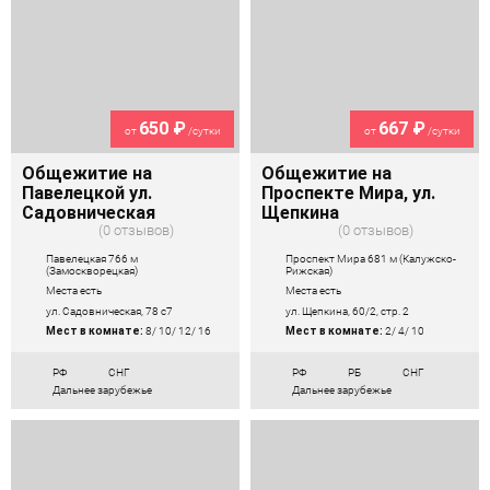
650 ₽
667 ₽
от
/сутки
от
/сутки
Общежитие на
Общежитие на
Павелецкой ул.
Проспекте Мира, ул.
Садовническая
Щепкина
0 отзывов
0 отзывов
Павелецкая 766 м
Проспект Мира 681 м (Калужско-
(Замоскворецкая)
Рижская)
Места есть
Места есть
ул. Садовническая, 78 с7
ул. Щепкина, 60/2, стр. 2
Мест в комнате:
8/ 10/ 12/ 16
Мест в комнате:
2/ 4/ 10
РФ
СНГ
РФ
РБ
СНГ
Дальнее зарубежье
Дальнее зарубежье