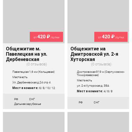
420 ₽
420 ₽
от
/сутки
от
/сутки
Общежитие м.
Общежитие на
Павелецкая на ул.
Дмитровской ул. 2-я
Дербеневская
Хуторская
0 отзывов
0 отзывов
Павелецкая 1,6 км (Кольцевая)
Дмитровская 919 м (Серпуховско-
Тимирязевская)
Места есть
Места есть
Ул. Дербеневская д.24 стр 4
ул. 2-я Хуторская д. 38А
Мест в комнате:
6/ 8/ 10/ 12
Мест в комнате:
4/ 6/ 8
РФ
СНГ
РФ
СНГ
Дальнее зарубежье