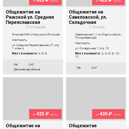
420 ₽
420 ₽
от
/сутки
от
/сутки
Общежитие на
Общежитие на
Рижской ул. Средняя
Савеловской, ул.
Переяславская
Складочная
0 отзывов
1 отзыв
Рижская 549 м (Калужско-Рижская)
Савёловская 1,1 км (Серпуховско-
Тимирязевская)
Места есть
Места есть
ул. Средняя Переяславская, 27, стр.
1, этаж 4
ул. Складочная, 1, стр. 13
Мест в комнате:
4/ 6/ 8
Мест в комнате:
2/ 4/ 6/ 8/ 10/
12
РФ
СНГ
РФ
СНГ
Дальнее зарубежье
425 ₽
430 ₽
от
/сутки
от
/сутки
Общежитие на
Общежитие