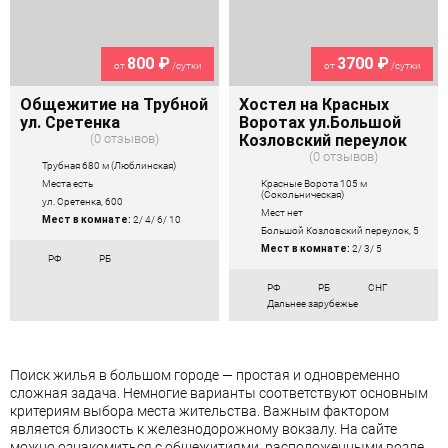
800 ₽
3700 ₽
от
/сутки
от
/сутки
Общежитие на Трубной
Хостел на Красных
ул. Сретенка
Воротах ул.Большой
0 отзывов
Козловский переулок
0 отзывов
Трубная 680 м (Люблинская)
Красные Ворота 105 м
Места есть
(Сокольническая)
ул. Сретенка, 600
Мест нет
Мест в комнате:
2/ 4/ 6/ 10
Большой Козловский переулок, 5
Мест в комнате:
2/ 3/ 5
РФ
РБ
РФ
РБ
СНГ
Дальнее зарубежье
Поиск жилья в большом городе — простая и одновременно
сложная задача. Немногие варианты соответствуют основным
критериям выбора места жительства. Важным фактором
является близость к железнодорожному вокзалу. На сайте
можно ознакомиться с общежитиями, расположенными возле