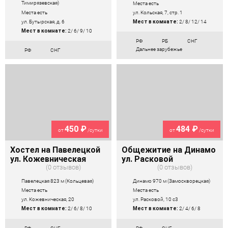
Тимирязевская)
Места есть
Места есть
ул. Кольская, 7, стр. 1
ул. Бутырская, д. 6
Мест в комнате:
2/ 8/ 12/ 14
Мест в комнате:
2/ 6/ 9/ 10
РФ
РБ
СНГ
Дальнее зарубежье
РФ
СНГ
450 ₽
484 ₽
от
/сутки
от
/сутки
Хостел на Павелецкой
Общежитие на Динамо
ул. Кожевническая
ул. Расковой
0 отзывов
0 отзывов
Павелецкая 823 м (Кольцевая)
Динамо 970 м (Замоскворецкая)
Места есть
Места есть
ул. Кожевническая, 20
ул. Расковой, 10 с3
Мест в комнате:
2/ 6/ 8/ 10
Мест в комнате:
2/ 4/ 6/ 8