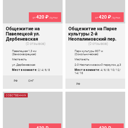
420 ₽
420 ₽
от
/сутки
от
/сутки
Общежитие на
Общежитие на Парке
Павелецкой ул.
культуры 2-й
Дербеневская
Неопалимовский пер.
0 отзывов
0 отзывов
Павелецкая 1,3 км
Парк культуры 807 м
(Замоскворецкая)
(Сокольническая)
Места есть
Места есть
ул. Дербеневская
2-й Неопалимовский переулок, д.3
Мест в комнате:
2/ 4/ 6/ 8
Мест в комнате:
4/ 6/ 8/ 10/ 12/
14/ 16
РФ
СНГ
РФ
СОБСТВЕННИК