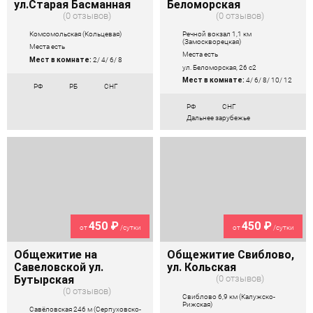
ул.Старая Басманная
Беломорская
0 отзывов
0 отзывов
Комсомольская (Кольцевая)
Речной вокзал 1,1 км
(Замоскворецкая)
Места есть
Места есть
Мест в комнате:
2/ 4/ 6/ 8
ул. Беломорская, 26 с2
Мест в комнате:
4/ 6/ 8/ 10/ 12
РФ
РБ
СНГ
РФ
СНГ
Дальнее зарубежье
450 ₽
450 ₽
от
/сутки
от
/сутки
Общежитие на
Общежитие Свиблово,
Савеловской ул.
ул. Кольская
Бутырская
0 отзывов
0 отзывов
Свиблово 6,9 км (Калужско-
Рижская)
Савёловская 246 м (Серпуховско-