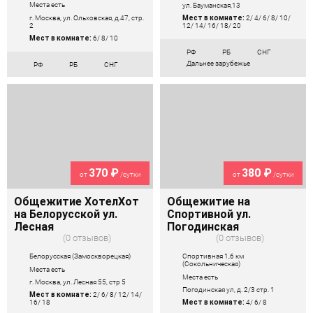
Места есть
ул. Бауманская,13
г. Москва, ул. Ольховская, д.47, стр.
Мест в комнате:
2/ 4/ 6/ 8/ 10/
2
12/ 14/ 16/ 18/ 20
Мест в комнате:
6/ 8/ 10
РФ
РБ
СНГ
Дальнее зарубежье
РФ
РБ
СНГ
370 ₽
380 ₽
от
/сутки
от
/сутки
Общежитие ХотелХот
Общежитие на
на Белорусской ул.
Спортивной ул.
Лесная
Погодинская
0 отзывов
0 отзывов
Белорусская (Замоскворецкая)
Спортивная 1,6 км
(Сокольническая)
Места есть
Места есть
г. Москва, ул. Лесная 55, стр 5
Погодинская ул, д. 2/3 стр. 1
Мест в комнате:
2/ 6/ 8/ 12/ 14/
16/ 18
Мест в комнате:
4/ 6/ 8