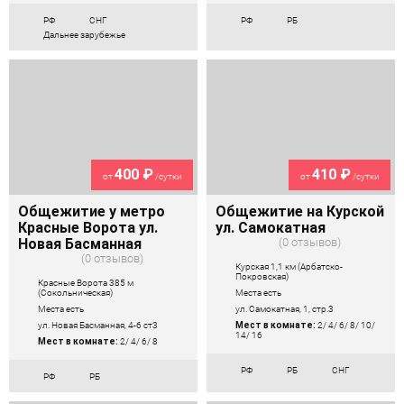
РФ
СНГ
РФ
РБ
Дальнее зарубежье
400 ₽
410 ₽
от
/сутки
от
/сутки
Общежитие у метро
Общежитие на Курской
Красные Ворота ул.
ул. Самокатная
Новая Басманная
0 отзывов
0 отзывов
Курская 1,1 км (Арбатско-
Покровская)
Красные Ворота 385 м
(Сокольническая)
Места есть
Места есть
ул. Самокатная, 1, стр.3
ул. Новая Басманная, 4-6 ст3
Мест в комнате:
2/ 4/ 6/ 8/ 10/
14/ 16
Мест в комнате:
2/ 4/ 6/ 8
РФ
РБ
СНГ
РФ
РБ