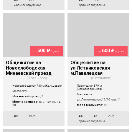
РФ
СНГ
РФ
СНГ
Дальнее зарубежье
Дальнее зарубежье
500 ₽
600 ₽
от
/сутки
от
/сутки
Общежитие на
Общежитие на
Новослободская
ул.Летниковская
Минаевский проезд
м.Павелецкая
0 отзывов
0 отзывов
Новослободская 730 м (Кольцевая)
Павелецкая 879 м
(Замоскворецкая)
Места есть
Места есть
Минаевский проезд, 7
ул. Летниковская ,11/10 ,стр. 11
Мест в комнате:
6/ 8/ 10/ 12/ 14/
18
Мест в комнате:
10
РФ
СНГ
РФ
РБ
СНГ
Дальнее зарубежье