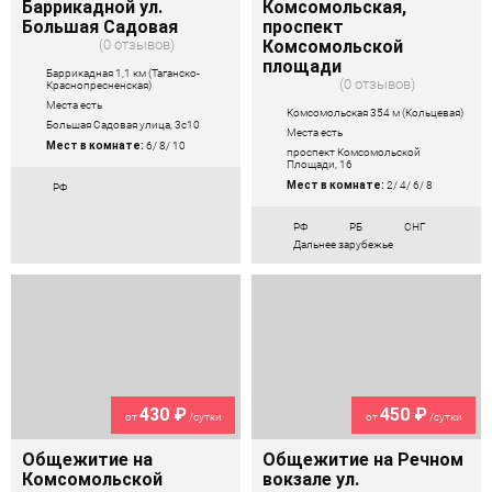
Баррикадной ул.
Комсомольская,
Большая Садовая
проспект
0 отзывов
Комсомольской
площади
Баррикадная 1,1 км (Таганско-
0 отзывов
Краснопресненская)
Места есть
Комсомольская 354 м (Кольцевая)
Большая Садовая улица, 3с10
Места есть
Мест в комнате:
6/ 8/ 10
проспект Комсомольской
Площади, 16
Мест в комнате:
2/ 4/ 6/ 8
РФ
РФ
РБ
СНГ
Дальнее зарубежье
430 ₽
450 ₽
от
/сутки
от
/сутки
Общежитие на
Общежитие на Речном
Комсомольской
вокзале ул.