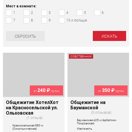
Мест в комнате:
1
2
3
4
5
6
7
8
9
10 и больше
СБРОСИТЬ
СОБСТВЕННИК
240 ₽
350 ₽
от
/сутки
от
/сутки
Общежитие ХотелХот
Общежитие на
на Красносельской ул.
Бауманской
Ольховская
0 отзывов
1 отзыв
Бауманская 425 м (Арбатско-
Покровская)
Красносельская 580 м
(Сокольническая)
Места есть