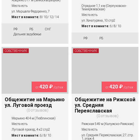
Ховрино 317 м (Замоскворецкая)
Отрадное 1,1 км (Серпуховско-
Места есть
Тимирязевская)
ул. Маршала Федоренко, 7
Места есть
Мест в комнате:
8/ 10/ 12/ 14
ул. Хачатуряна, 10 стр2
Мест в комнате:
6/ 8/ 10
РФ
РБ
СНГ
Дальнее зарубежье
РФ
РБ
СОБСТВЕННИК
СОБСТВЕННИК
420 ₽
420 ₽
от
/сутки
от
/сутки
Общежитие на Марьино
Общежитие на Рижской
ул. Луговой проезд
ул. Средняя
0 отзывов
Переяславская
0 отзывов
Марьино 404 м (Люблинская)
Рижская 549 м (Калужско-Рижская)
Места есть
Места есть
Луговой проезд, 4 к2 стр2
ул. Средняя Переяславская, 27, стр.
Мест в комнате:
6/ 8/ 10
1, этаж 4