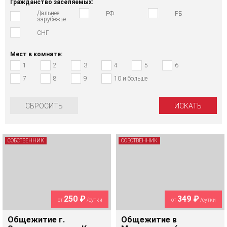
Гражданство заселяемых:
Дальнее
РФ
РБ
зарубежье
СНГ
Мест в комнате:
1
2
3
4
5
6
7
8
9
10 и больше
СБРОСИТЬ
СОБСТВЕННИК
СОБСТВЕННИК
250 ₽
349 ₽
от
/сутки
от
/сутки
Общежитие г.
Общежитие в