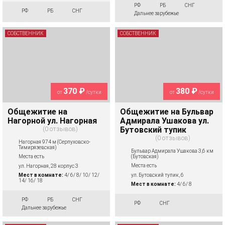
РФ
РБ
СНГ
РФ
РБ
СНГ
Дальнее зарубежье
СОБСТВЕННИК
СОБСТВЕННИК
370 ₽
380 ₽
от
/сутки
от
/сутки
Общежитие на
Общежитие на Бульвар
Нагорной ул. Нагорная
Адмирала Ушакова ул.
0 отзывов
Бутовский тупик
0 отзывов
Нагорная 974 м (Серпуховско-
Тимирязевская)
Бульвар Адмирала Ушакова 3,6 км
(Бутовская)
Места есть
Места есть
ул. Нагорная, 28 корпус 3
ул. Бутовский тупик, 6
Мест в комнате:
4/ 6/ 8/ 10/ 12/
14/ 16/ 18
Мест в комнате:
4/ 6/ 8
РФ
РБ
СНГ
РФ
СНГ
Дальнее зарубежье