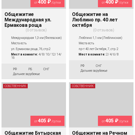
400 ₽
400 ₽
от
/сутки
от
/сутки
Общежитие
Общежитие на
Международная ул.
Люблино пр. 40 лет
Ермакова роща
октября
0 отзывов
0 отзывов
Международная 1,3 км (Филевская)
Люблино 1,1 км (Люблинская)
Места есть
Места есть
ул. Ермакова роща, 7б, стр.2
пр-т 40 лет Октября, 7, стр. 2
Мест в комнате:
4/ 8/ 10/ 12/ 14/
Мест в комнате:
2/ 4/ 6/ 8
16
РФ
СНГ
РФ
РБ
СНГ
Дальнее зарубежье
Дальнее зарубежье
СОБСТВЕННИК
СОБСТВЕННИК
405 ₽
405 ₽
от
/сутки
от
/сутки
Общежитие Бутырская
Общежитие на Речном