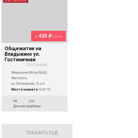
СОБСТВЕННИК
435 ₽
от
/сутки
Общежитие на
Владыкино ул.
Гостиничная
0 отзывов
Владыкино 684 м (МЦК)
Места есть
ул. Гостиничная, 10, к 5
Мест в комнате:
6/ 8/ 10
РФ
СНГ
Дальнее зарубежье
ПОКАЗАТЬ ЕЩЁ