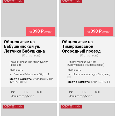
СОБСТВЕННИК
СОБСТВЕННИК
390 ₽
390 ₽
от
/сутки
от
/сутки
Общежитие на
Общежитие на
Бабушкинской ул.
Тимирязевской
Летчика Бабушкина
Огородный проезд
0 отзывов
0 отзывов
Бабушкинская 784 м (Калужско-
Тимирязевская 13,7 км
Рижская)
(Серпуховско-Тимирязевская)
Места есть
Места есть
ул. Летчика Бабушкина, 30, стр.1
пгт. Новоивановское, ул. Западная,
88
Мест в комнате:
2/ 3/ 4/ 6/ 8/ 10/
12/ 14/ 18/ 20
Мест в комнате:
6/ 8/ 10/ 12/ 14
РФ
РБ
СНГ
РФ
РБ
СНГ
Дальнее зарубежье
Дальнее зарубежье
СОБСТВЕННИК
СОБСТВЕННИК