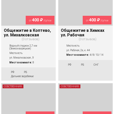
400 ₽
400 ₽
от
/сутки
от
/сутки
Общежитие в Коптево,
Общежитие в Химках
ул. Михалковская
ул. Рабочая
0 отзывов
0 отзывов
Водный стадион 2,7 км
Места есть
(Замоскворецкая)
ул. Рабочая, 2а, к. 44
Места есть
Мест в комнате:
4/ 8/ 10/ 14
ул. Михалковская , 9
Мест в комнате:
8
РФ
РБ
СНГ
РФ
РБ
Дальнее зарубежье
СОБСТВЕННИК
СОБСТВЕННИК