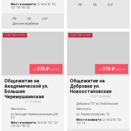
Мест в комнате:
2/ 4/ 6/ 8/ 10/
РФ
РБ
СНГ
12/ 14/ 16/ 20
РФ
РБ
СНГ
Дальнее зарубежье
СОБСТВЕННИК
СОБСТВЕННИК
370 ₽
370 ₽
от
/сутки
от
/сутки
Общежитие на
Общежитие на
Академической ул.
Дубровке ул.
Большая
Новоостаповская
Черемушкинская
0 отзывов
1 отзыв
Дубровка 737 м (Люблинская)
Места есть
Места есть
ул. Большая Черемушкинская д.36
ул. Новоостаповская, 10
к.2
Мест в комнате:
2/ 4/ 6/ 8/ 10/
Мест в комнате:
4/ 6/ 8/ 10/ 12/
12/ 14
14/ 16/ 18/ 20