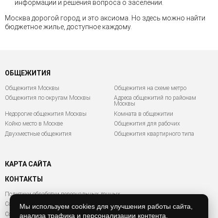
информации и решения вопроса о заселении.
Москва дорогой город, и это аксиома. Но здесь можно найти
бюджетное жилье, доступное каждому.
ОБЩЕЖИТИЯ
Общежития Москвы
Общежития на схеме метро
Общежития по округам Москвы
Адреса общежитий по районам
Москвы
Недорогие общежития Москвы
Комната в общежитии
Койко место в Москве
Общежития для рабочих
Двухместные общежития
Общежития квартирного типа
КАРТА САЙТА
КОНТАКТЫ
Политики обработки персональных данных
Согласие на обработку персональных данных
Мы используем cookies для улучшения работы сайта,
Согласие на обработку файлов Cookies
анализа трафика и персонализации контента.