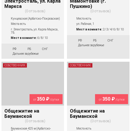
Электросталь, ул. Карла
Мамонтовке (г.
Маркса
Пушкино)
0 отзывов
0 отзывов
Кунцевская (Арбатско-Покровская)
Места есть
Места есть
ул. Рабочая, 1
г. Электросталь, ул. Карла Маркса,
Мест в комнате:
2/ 3/ 4/ 6/ 8/ 10
7Б.
Мест в комнате:
6/ 8/ 10
РФ
РБ
СНГ
Дальнее зарубежье
РФ
РБ
СНГ
Дальнее зарубежье
СОБСТВЕННИК
СОБСТВЕННИК
350 ₽
350 ₽
от
/сутки
от
/сутки
Общежитие на
Общежитие на
Бауманской
Бауманской
0 отзывов
0 отзывов
Бауманская 425 м (Арбатско-
Места есть