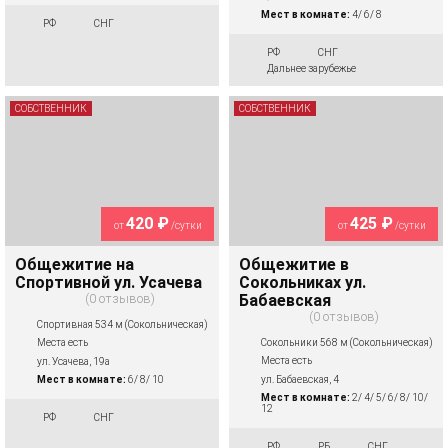
Мест в комнате:
4/ 6/ 8
РФ
СНГ
РФ
СНГ
Дальнее зарубежье
СОБСТВЕННИК
СОБСТВЕННИК
420 ₽
425 ₽
от
/сутки
от
/сутки
Общежитие на
Общежитие в
Спортивной ул. Усачева
Сокольниках ул.
0 отзывов
Бабаевская
0 отзывов
Спортивная 534 м (Сокольническая)
Сокольники 568 м (Сокольническая)
Места есть
Места есть
ул. Усачева, 19а
ул. Бабаевская, 4
Мест в комнате:
6/ 8/ 10
Мест в комнате:
2/ 4/ 5/ 6/ 8/ 10/
12
РФ
СНГ
РФ
РБ
СНГ