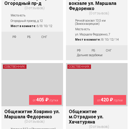
Огородный пр-д
вокзале ул. Маршала
0 отзывов
Федоренко
0 отзывов
Места есть
Речной вокзал 13,5 км
Огородный проезд, д 12
(Замоскворецкая)
Мест в комнате:
6/ 8/ 10/ 12
Места есть
ул. Маршала Федоренко, 7
РФ
РБ
СНГ
Мест в комнате:
8/ 10/ 12/ 14
РФ
РБ
СНГ
Дальнее зарубежье
СОБСТВЕННИК
СОБСТВЕННИК
405 ₽
420 ₽
от
/сутки
от
/сутки
Общежитие Ховрино ул.
Общежитие
Маршала Федоренко
м.Отрадное ул.
0 отзывов
Хачатуряна
0 отзывов